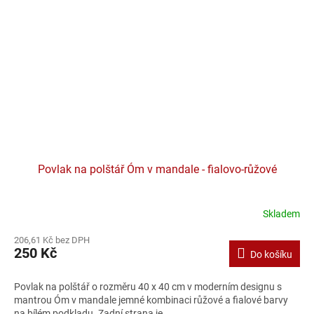
Povlak na polštář Óm v mandale - fialovo-růžové
Skladem
206,61 Kč bez DPH
250 Kč
Do košíku
Povlak na polštář o rozměru 40 x 40 cm v moderním designu s
mantrou Óm v mandale jemné kombinaci růžové a fialové barvy
na bílém podkladu. Zadní strana je...