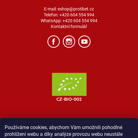
E-mail:
eshop@protibet.cz
Telefon:
+420 604 554 994
WhatsApp:
+420 604 554 994
Kontaktní formulář
Používáme cookies, abychom Vám umožnili pohodlné
prohlížení webu a díky analýze provozu webu neustále
MOST ProTibet
Vše o nákupu
Obchodní podmínky