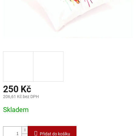
250 Kč
206,61 Kč bez DPH
Měrná
Skladem
cena:
Přidat do košíku