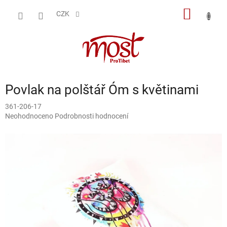
Přejít
NÁKUP
na
CZK
obsah
KOŠÍK
Povlak na polštář Óm s květinami
361-206-17
Průměrné
Neohodnoceno
Podrobnosti hodnocení
hodnocení
produktu
je
0,0
z
5
hvězdiček.