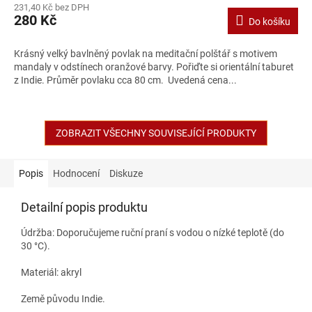
231,40 Kč bez DPH
280 Kč
Do košíku
Krásný velký bavlněný povlak na meditační polštář s motivem
mandaly v odstínech oranžové barvy. Pořiďte si orientální taburet
z Indie. Průměr povlaku cca 80 cm. Uvedená cena...
ZOBRAZIT VŠECHNY SOUVISEJÍCÍ PRODUKTY
Popis
Hodnocení
Diskuze
Detailní popis produktu
Údržba: Doporučujeme ruční praní s vodou o nízké teplotě (do
30 °C).
Materiál: akryl
Země původu Indie.