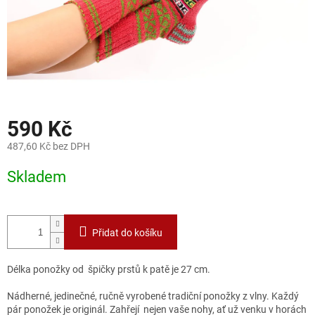
590 Kč
487,60 Kč bez DPH
Měrná
Skladem
cena:
Přidat do košíku
Délka ponožky od špičky prstů k patě je 27 cm.
Nádherné, jedinečné, ručně vyrobené tradiční ponožky z vlny. Každý
pár ponožek je originál. Zahřejí nejen vaše nohy, ať už venku v horách