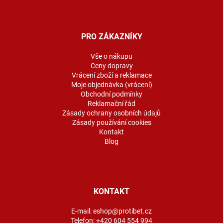
Z
á
p
a
PRO ZÁKAZNÍKY
t
í
Vše o nákupu
Ceny dopravy
Vrácení zboží a reklamace
Moje objednávka (vrácení)
Obchodní podmínky
Reklamační řád
Zásady ochrany osobních údajů
Zásady používání cookies
Kontakt
Blog
KONTAKT
E-mail:
eshop@protibet.cz
Telefon:
+420 604 554 994