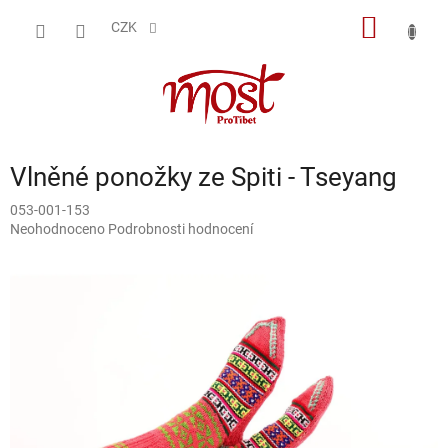
Přejít
NÁKUP
na
CZK
obsah
KOŠÍK
Vlněné ponožky ze Spiti - Tseyang
053-001-153
Průměrné
Neohodnoceno
Podrobnosti hodnocení
hodnocení
produktu
je
0,0
z
5
hvězdiček.