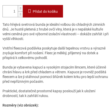
Přidat do košíku
Tato hřejivá svetrová bunda je ideální volbou do chladných zimních
dnů. Je hustě pletená z hrubé ovčí vlny, která je v nepálské kultuře
velmi ceněná pro své výborné izolační vlastnosti – dokáže zahřát i při
vyšší vlhkosti.
Vnitřní fleecová podšívka poskytuje další tepelnou vrstvu a výrazně
zvyšuje komfort při nošení. Fleec je měkký, příjemný na dotek a
přispívá k celkovému pohodlí.
Bunda je vybavena kapucí a vysokým stojacím límcem, které účinně
chrání hlavu a krk před chladem a větrem. Kapuce je rovněž podšitá
fleecem a lze ji stáhnout pomocí šňůrek kolem krku pro lepší ochranu
před nepříznivým počasím.
Praktické, dostatečně prostorné kapsy poslouží jak k uložení
drobností, tak k zahřátí rukou.
Rozměry (viz obrázek):