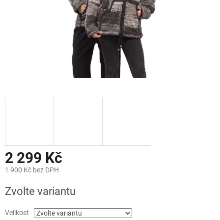
2 299 Kč
1 900 Kč bez DPH
Měrná
Zvolte variantu
cena:
Velikost