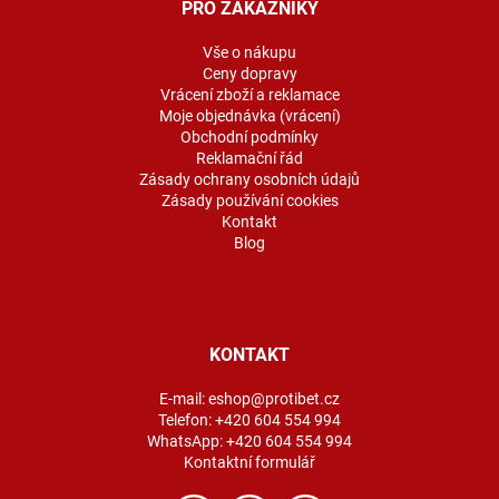
a
PRO ZÁKAZNÍKY
t
í
Vše o nákupu
Ceny dopravy
Vrácení zboží a reklamace
Moje objednávka (vrácení)
Obchodní podmínky
Reklamační řád
Zásady ochrany osobních údajů
Zásady používání cookies
Kontakt
Blog
KONTAKT
E-mail:
eshop@protibet.cz
Telefon:
+420 604 554 994
WhatsApp:
+420 604 554 994
Kontaktní formulář