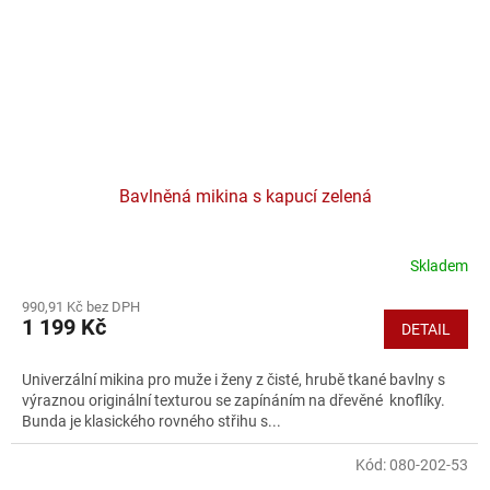
Bavlněná mikina s kapucí zelená
Skladem
990,91 Kč bez DPH
1 199 Kč
DETAIL
Univerzální mikina pro muže i ženy z čisté, hrubě tkané bavlny s
výraznou originální texturou se zapínáním na dřevěné knoflíky.
Bunda je klasického rovného střihu s...
Kód:
080-202-53