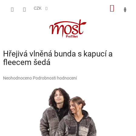
Přejít
NÁKUP
na
CZK
obsah
KOŠÍK
Hřejivá vlněná bunda s kapucí a
fleecem šedá
Průměrné
Neohodnoceno
Podrobnosti hodnocení
hodnocení
produktu
je
0,0
z
5
hvězdiček.