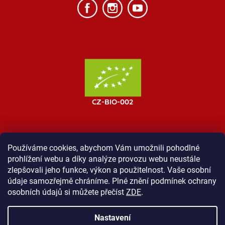
Používáme cookies, abychom Vám umožnili pohodlné
prohlížení webu a díky analýze provozu webu neustále
MOST ProTibet
Vše o nákupu
Obchodní podmínky
zlepšovali jeho funkce, výkon a použitelnost. Vaše osobní
Zásady ochrany osobních údajů
Kontakt
údaje samozřejmě chráníme. Plné znění podmínek ochrany
osobních údajů si můžete přečíst
ZDE
.
Nastavení
Vytvořil Shoptet