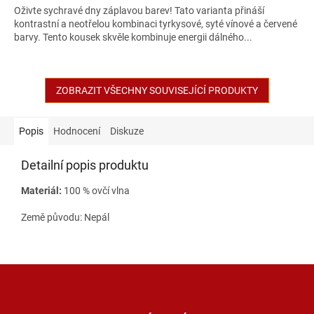
Oživte sychravé dny záplavou barev! Tato varianta přináší
kontrastní a neotřelou kombinaci tyrkysové, syté vínové a červené
barvy. Tento kousek skvěle kombinuje energii dálného...
ZOBRAZIT VŠECHNY SOUVISEJÍCÍ PRODUKTY
Popis
Hodnocení
Diskuze
Detailní popis produktu
Materiál:
100 % ovčí vlna
Země původu: Nepál
Z
á
p