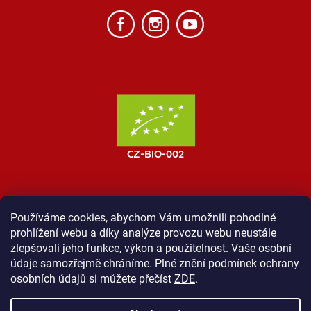
Používáme cookies, abychom Vám umožnili pohodlné
prohlížení webu a díky analýze provozu webu neustále
MOST ProTibet
Vše o nákupu
Obchodní podmínky
zlepšovali jeho funkce, výkon a použitelnost. Vaše osobní
Zásady ochrany osobních údajů
Kontakt
údaje samozřejmě chráníme. Plné znění podmínek ochrany
osobních údajů si můžete přečíst
ZDE
.