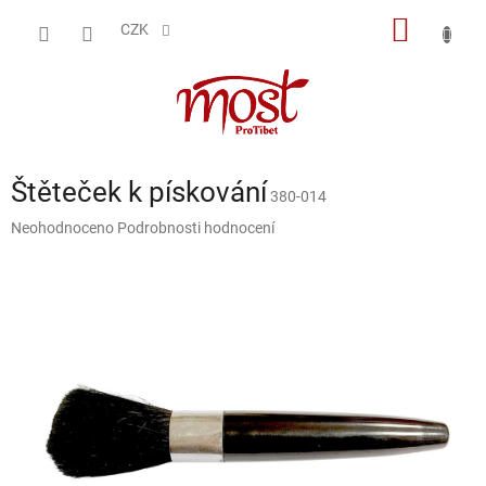
Přejít
NÁKUP
na
CZK
obsah
KOŠÍK
Štěteček k pískování
380-014
Průměrné
Neohodnoceno
Podrobnosti hodnocení
hodnocení
produktu
je
0,0
z
5
hvězdiček.