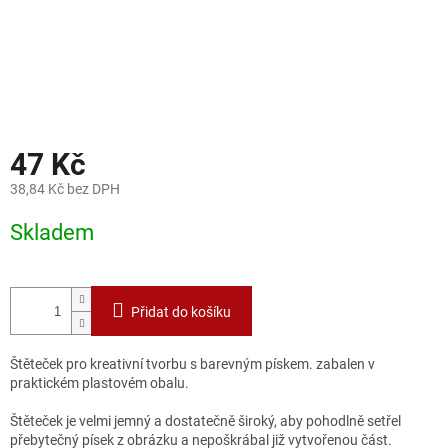
47 Kč
38,84 Kč bez DPH
Měrná
Skladem
cena:
Přidat do košíku
Štěteček pro kreativní tvorbu s barevným pískem. zabalen v
praktickém plastovém obalu.
Štěteček je velmi jemný a dostatečně široký, aby pohodlně setřel
přebytečný písek z obrázku a nepoškrábal již vytvořenou část.