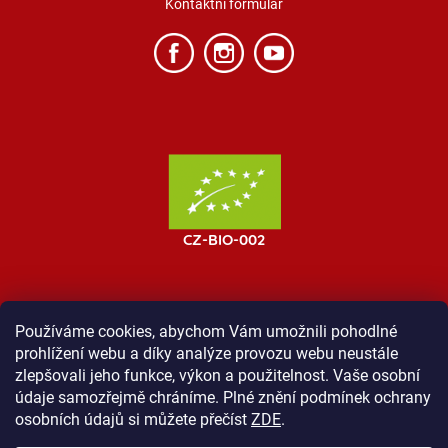
Kontaktní formulář
Používáme cookies, abychom Vám umožnili pohodlné
prohlížení webu a díky analýze provozu webu neustále
MOST ProTibet
Vše o nákupu
Obchodní podmínky
zlepšovali jeho funkce, výkon a použitelnost. Vaše osobní
Zásady ochrany osobních údajů
Kontakt
údaje samozřejmě chráníme. Plné znění podmínek ochrany
osobních údajů si můžete přečíst
ZDE
.