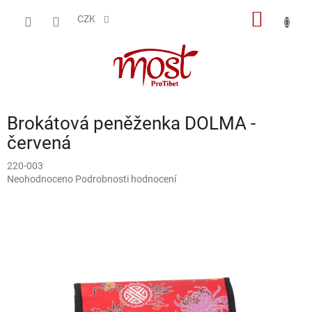
Přejít
NÁKUP
na
CZK
obsah
KOŠÍK
Brokátová peněženka DOLMA -
červená
220-003
Průměrné
Neohodnoceno
Podrobnosti hodnocení
hodnocení
produktu
je
0,0
z
5
hvězdiček.