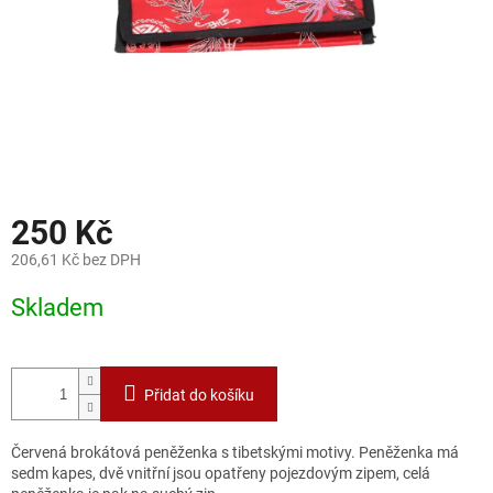
250 Kč
206,61 Kč bez DPH
Měrná
Skladem
cena:
Přidat do košíku
Červená brokátová peněženka s tibetskými motivy. Peněženka má
sedm kapes, dvě vnitřní jsou opatřeny pojezdovým zipem, celá