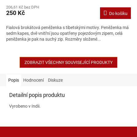
206,61 Kč bez DPH
250 Kč
Do košíku
Fialová brokátová peněženka s tibetskými motivy. Peněženka má
sedm kapes, dvě vnitřní jsou opatřeny pojezdovým zipem, celá
peněženka je pak na suchý zip. Rozměry složené...
ZOBRAZIT VŠECHNY SOUVISEJÍCÍ PRODUKTY
Popis
Hodnocení
Diskuze
Detailní popis produktu
Vyrobeno v Indii.
Z
á