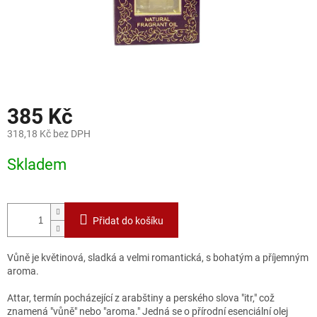
385 Kč
318,18 Kč bez DPH
Měrná
Skladem
cena:
Přidat do košíku
Vůně je květinová, sladká a velmi romantická, s bohatým a příjemným
aroma.
Attar, termín pocházející z arabštiny a perského slova "itr," což
znamená "vůně" nebo "aroma." Jedná se o přírodní esenciální olej