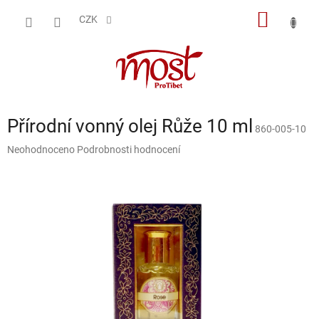
Přejít
NÁKUP
na
CZK
obsah
KOŠÍK
Přírodní vonný olej Růže 10 ml
860-005-10
Průměrné
Neohodnoceno
Podrobnosti hodnocení
hodnocení
produktu
je
0,0
z
5
hvězdiček.