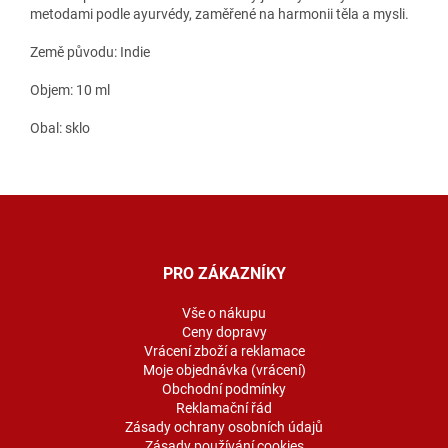
metodami podle ayurvédy, zaměřené na harmonii těla a mysli.
Země původu: Indie
Objem: 10 ml
Obal: sklo
Z
á
p
a
PRO ZÁKAZNÍKY
t
í
Vše o nákupu
Ceny dopravy
Vrácení zboží a reklamace
Moje objednávka (vrácení)
Obchodní podmínky
Reklamační řád
Zásady ochrany osobních údajů
Zásady používání cookies