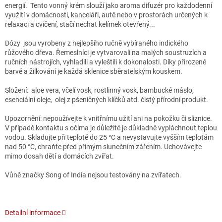
energií. Tento vonný krém slouží jako aroma difuzér pro každodenní
využití v domácnosti, kanceláři, autě nebo v prostorách určených k
relaxaci a cvičení, stačí nechat kelímek otevřený...
Dózy jsou vyrobeny z nejlepšího ručně vybíraného indického
růžového dřeva. Řemeslníci je vytvarovali na malých soustruzích a
ručních nástrojích, vyhladili a vyleštili k dokonalosti. Díky přirozené
barvě a žilkování je každá sklenice sběratelským kouskem.
Složení: aloe vera, včelí vosk, rostlinný vosk, bambucké máslo,
esenciální oleje, olej z pšeničných klíčků atd. čistý přírodní produkt.
Upozornění: nepoužívejte k vnitřnímu užití ani na pokožku či sliznice.
V případě kontaktu s očima je důležité je důkladně vypláchnout teplou
vodou. Skladujte při teplotě do 25 °C a nevystavujte vyšším teplotám
nad 50 °C, chraňte před přímým slunečním zářením. Uchovávejte
mimo dosah dětí a domácích zvířat.
Vůně značky Song of India nejsou testovány na zvířatech.
Detailní informace