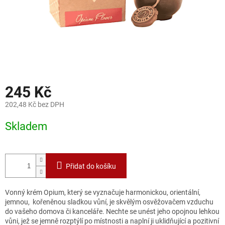
245 Kč
202,48 Kč bez DPH
Měrná
Skladem
cena:
Přidat do košíku
Vonný krém Opium, který se vyznačuje harmonickou, orientální,
jemnou, kořeněnou sladkou vůní, je skvělým osvěžovačem vzduchu
do vašeho domova či kanceláře. Nechte se unést jeho opojnou lehkou
vůni, jež se jemně rozptýlí po místnosti a naplní ji uklidňující a pozitivní