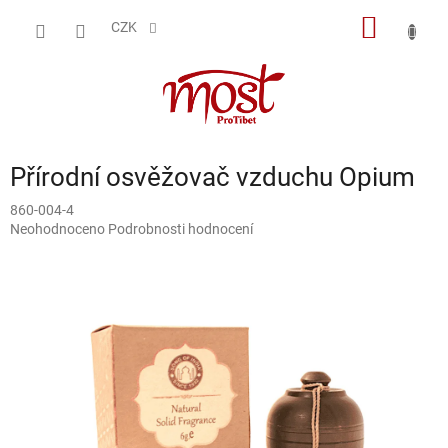
Přejít
NÁKUP
na
CZK
obsah
KOŠÍK
Přírodní osvěžovač vzduchu Opium
860-004-4
Průměrné
Neohodnoceno
Podrobnosti hodnocení
hodnocení
produktu
je
0,0
z
5
hvězdiček.