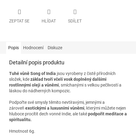
ZEPTAT SE
HLÍDAT
SDÍLET
Popis
Hodnocení
Diskuze
Detailní popis produktu
Tuhé vůně Song of India
jsou vyrobeny z čistě přírodních
složek, kde
základ tvoří včelí vosk doplněný dalšími
rostlinnými oleji a vůněmi
, smíchanými s velkou pečlivostí a
láskou do nádherných kompozic.
Podpořte své smysly těmito nevtíravými, jemnými a
zároveň
exotickými a luxusními vůněmi
, kterými můžete nejen
hluboce procítit dech vonné Indie, ale také
podpořit meditace a
spiritualitu.
Hmotnost 6g.