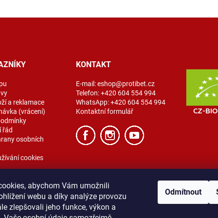
AZNÍKY
KONTAKT
pu
E-mail:
eshop@protibet.cz
avy
Telefon:
+420 604 554 994
oží a reklamace
WhatsApp:
+420 604 554 994
návka (vrácení)
Kontaktní formulář
podmínky
 řád
rany osobních
žívání cookies
cookies, abychom Vám umožnili
Odmítnout
ohlížení webu a díky analýze provozu
e zlepšovali jeho funkce, výkon a
t. Vaše osobní údaje samozřejmě