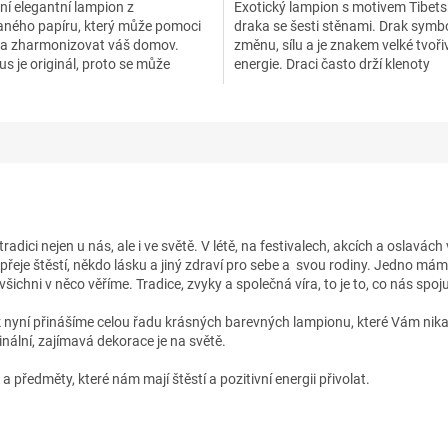
ní elegantní lampion z
Exotický lampion s motivem Tibet
5
aného papíru, který může pomoci
draka se šesti stěnami. Drak symbo
hvězdiček.
t a zharmonizovat váš domov.
změnu, sílu a je znakem velké tvoři
s je originál, proto se může
energie. Draci často drží klenoty
drobně od fotografie...
symbolizující moudrost a...
dici nejen u nás, ale i ve světě. V lét
ě
, na festivalech, akcích a oslavác
řeje štěstí, někdo lásku a jiný zdraví pro sebe a svou rodiny. Jedno má
chni v něco věříme. Tradice, zvyky a společná víra, to je to, co nás spoj
 nyní
přinášíme celou řadu krásných barevných lampionu
,
které Vám nika
ginální, zajímavá dekorace je na světě.
 předměty, které nám mají štěstí a pozitivní energii přivolat.