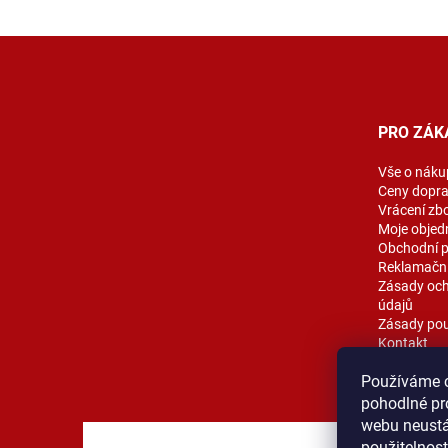
Z
á
p
a
t
PRO ZÁK
í
Vše o náku
Ceny dopr
Vrácení zb
Moje objed
Obchodní 
Reklamační
Zásady och
údajů
Zásady pou
Kontakt
Blog
Používáme 
pohodlné pr
webu neustál
použitelnos