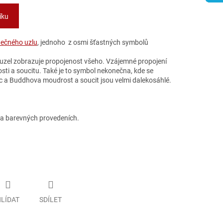
íku
ečného uzlu
, jednoho z osmi šťastných symbolů
uzel zobrazuje propojenost všeho. Vzájemné propojení
sti a soucitu. Také je to symbol nekonečna, kde se
c a Buddhova moudrost a soucit jsou velmi dalekosáhlé.
ka barevných provedeních.
LÍDAT
SDÍLET