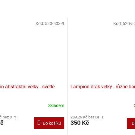
Kód:
520-503-9
Kód:
520-5
 abstraktní velký - světle
Lampion drak velký - různé ba
Skladem
Průměrné
hodnocení
Kč bez DPH
289,26 Kč bez DPH
produktu
Kč
350 Kč
Do košíku
D
je
5,0
z