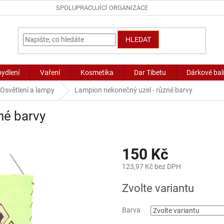
SPOLUPRACUJÍCÍ ORGANIZACE
HLEDAT
bydlení
Vaření
Kosmetika
Dar Tibetu
Dárkové bal
Osvětlení a lampy
Lampion nekonečný uzel - různé barvy
né barvy
150 Kč
123,97 Kč bez DPH
Měrná
Zvolte variantu
cena:
Barva