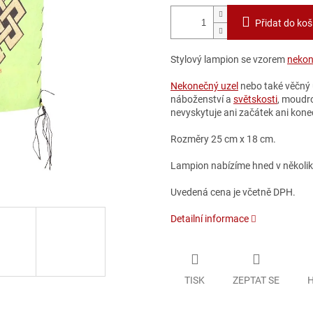
Přidat do koš
Stylový lampion se vzorem
nekon
Nekonečný uzel
nebo také věčný 
náboženství a
světskosti
, moudro
nevyskytuje ani začátek ani kone
Rozměry 25 cm x 18 cm.
Lampion nabízíme hned v několi
Uvedená cena je včetně DPH.
Detailní informace
TISK
ZEPTAT SE
H