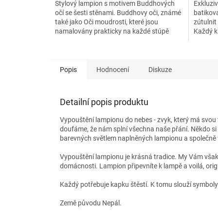
Stylový lampion s motivem Buddhových
Exkluziv
očí se šesti stěnami. Buddhovy oči, známé
batikov
také jako Oči moudrosti, které jsou
zútulni
namalovány prakticky na každé stúpě
Každý ku
nebo buddhistické...
lampion 
Popis
Hodnocení
Diskuze
Detailní popis produktu
Vypouštění lampionu do nebes - zvyk, který má svou tra
doufáme, že nám splní všechna naše přání. Někdo si p
barevných světlem naplněných lampionu a společně vši
Vypouštění lampionu je krásná tradice.
My Vám
však
domácnosti. Lampion připevníte k lampě a
voilá
, ori
Každý potřebuje kapku štěstí. K tomu slouží symboly a
Země původu Nepál.