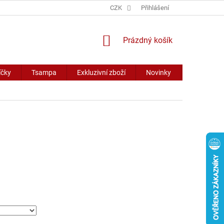
CZK
Přihlášení
NÁKUPNÍ
Prázdný košík
KOŠÍK
íčky
Tsampa
Exkluzivní zboží
Novinky
Slevy