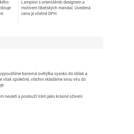
ského
Lampion s orientálmín designem a
lizuje
motivem tibetských mandal. Uvedená
vé
cena je včetně DPH.
h vypouštíme barevná světýlka vysoko do oblak a
me však společné, všichni vkládáme svou víru do
uje.
m neuletí a poslouží Vám jako krásné oživení