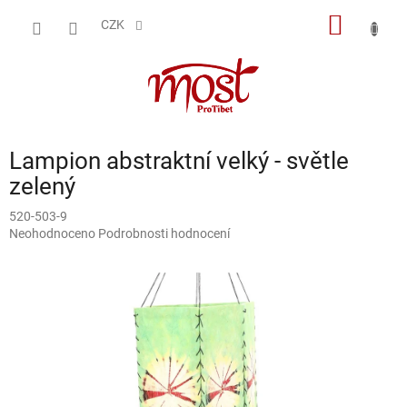
Přejít
NÁKUP
na
CZK
obsah
KOŠÍK
Lampion abstraktní velký - světle
zelený
520-503-9
Průměrné
Neohodnoceno
Podrobnosti hodnocení
hodnocení
produktu
je
0,0
z
5
hvězdiček.