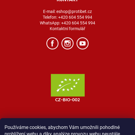
E-mail:
eshop@protibet.cz
Telefon:
+420 604 554 994
WhatsApp:
+420 604 554 994
Kontaktní formulář
Používáme cookies, abychom Vám umožnili pohodlné
prohlížení webu a díky analýze provozu webu neustále