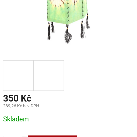
350 Kč
289,26 Kč bez DPH
Měrná
Skladem
cena: