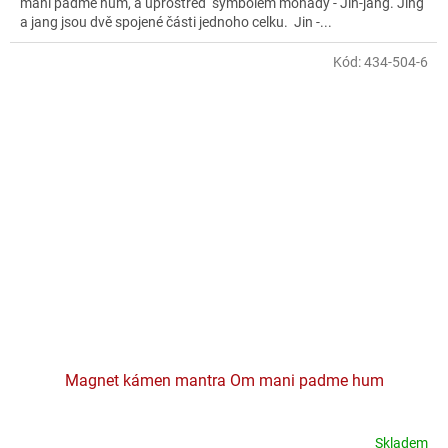
mani padme hum, a uprostřed symbolem monády - Jin-jang. Jing
hvězdiček.
a jang jsou dvě spojené části jednoho celku. Jin -...
Kód:
434-504-6
Magnet kámen mantra Om mani padme hum
Skladem