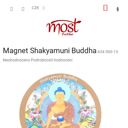
Přejít
NÁKUP
na
CZK
obsah
KOŠÍK
Magnet Shakyamuni Buddha
434-500-13
Průměrné
Neohodnoceno
Podrobnosti hodnocení
hodnocení
produktu
je
0,0
z
5
hvězdiček.