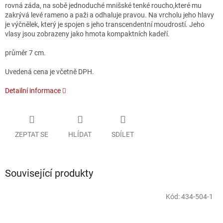
rovná záda, na sobě jednoduché mnišské tenké roucho,které mu
zakrývá levé rameno a paži a odhaluje pravou.
Na vrcholu jeho hlavy
je výčnělek, který je spojen s jeho transcendentní moudrostí.
Jeho
vlasy jsou zobrazeny jako hmota kompaktních kadeří.
průměr 7 cm.
Uvedená cena je včetně DPH.
Detailní informace
ZEPTAT SE
HLÍDAT
SDÍLET
Související produkty
Kód:
434-504-1