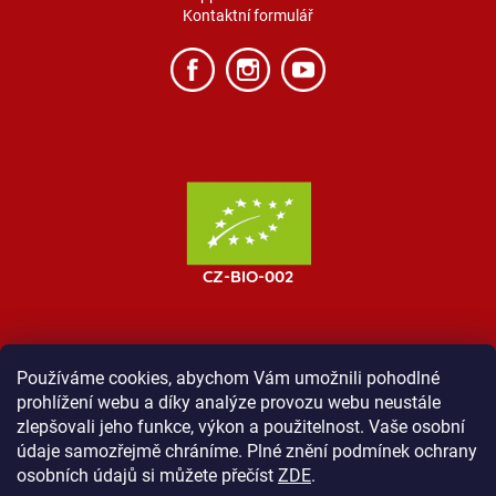
Kontaktní formulář
Používáme cookies, abychom Vám umožnili pohodlné
prohlížení webu a díky analýze provozu webu neustále
MOST ProTibet
Vše o nákupu
Obchodní podmínky
zlepšovali jeho funkce, výkon a použitelnost. Vaše osobní
Zásady ochrany osobních údajů
Kontakt
údaje samozřejmě chráníme. Plné znění podmínek ochrany
osobních údajů si můžete přečíst
ZDE
.