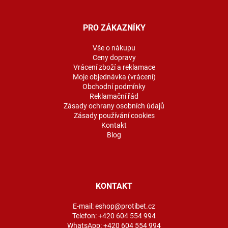
á
p
a
PRO ZÁKAZNÍKY
t
í
Vše o nákupu
Ceny dopravy
Vrácení zboží a reklamace
Moje objednávka (vrácení)
Obchodní podmínky
Reklamační řád
Zásady ochrany osobních údajů
Zásady používání cookies
Kontakt
Blog
KONTAKT
E-mail:
eshop@protibet.cz
Telefon:
+420 604 554 994
WhatsApp:
+420 604 554 994