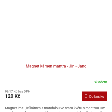
Magnet kámen mantra - Jin - Jang
Skladem
Průměrné
hodnocení
99,17 Kč bez DPH
produktu
120 Kč
Do košíku
je
5,0
z
Magnet imitující kámen s mandalou ve tvaru květu s mantrou Om
5