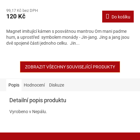
99,17 Kč bez DPH
120 Kč
Do košíku
Magnet imitující kámen s posvátnou mantrou Om mani padme
hum, a uprostřed symbolem monády - Jin-jang. Jing a jang jsou
dvě spojené části jednoho celku. Jin...
ZOBRAZIT VŠECHNY SOUVISEJÍCÍ PRODUKTY
Popis
Hodnocení
Diskuze
Detailní popis produktu
Vyrobeno v Nepálu.
Z