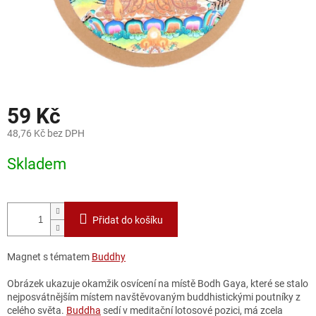
59 Kč
48,76 Kč bez DPH
Měrná
Skladem
cena:
Přidat do košíku
Magnet s tématem
Buddhy
Obrázek ukazuje okamžik osvícení na místě
Bodh Gaya, které se stalo
nejposvátnějším místem navštěvovaným buddhistickými poutníky z
celého světa.
Buddha
sedí v meditační lotosové pozici, má zcela