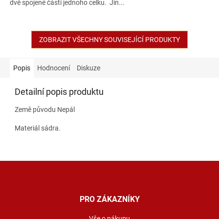
dvě spojené části jednoho celku. Jin...
ZOBRAZIT VŠECHNY SOUVISEJÍCÍ PRODUKTY
Popis
Hodnocení
Diskuze
Detailní popis produktu
Země původu Nepál
Materiál sádra.
Z
á
p
a
PRO ZÁKAZNÍKY
t
Vše o nákupu