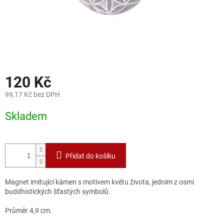
120 Kč
99,17 Kč bez DPH
Měrná
Skladem
cena:
Přidat do košíku
Magnet imitující kámen s motivem květu života, jedním z osmi
buddhistických šťastých symbolů.
Průměr 4,9 cm.