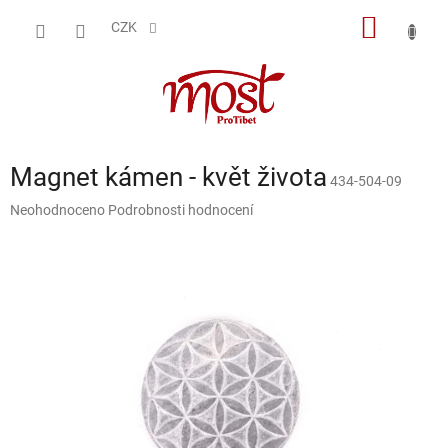
Přejít
NÁKUP
na
CZK
obsah
KOŠÍK
Magnet kámen - květ života
434-504-09
Průměrné
Neohodnoceno
Podrobnosti hodnocení
hodnocení
produktu
je
0,0
z
5
hvězdiček.