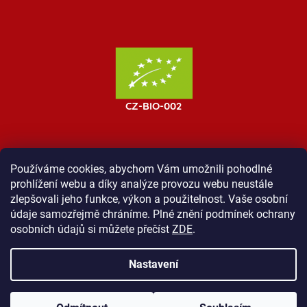
Používáme cookies, abychom Vám umožnili pohodlné
prohlížení webu a díky analýze provozu webu neustále
MOST ProTibet
Vše o nákupu
Obchodní podmínky
zlepšovali jeho funkce, výkon a použitelnost. Vaše osobní
Zásady ochrany osobních údajů
Kontakt
údaje samozřejmě chráníme. Plné znění podmínek ochrany
osobních údajů si můžete přečíst
ZDE
.
Nastavení
Vytvořil Shoptet