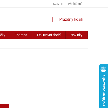
CZK
Přihlášení
NÁKUPNÍ
Prázdný košík
KOŠÍK
íčky
Tsampa
Exkluzivní zboží
Novinky
Slevy