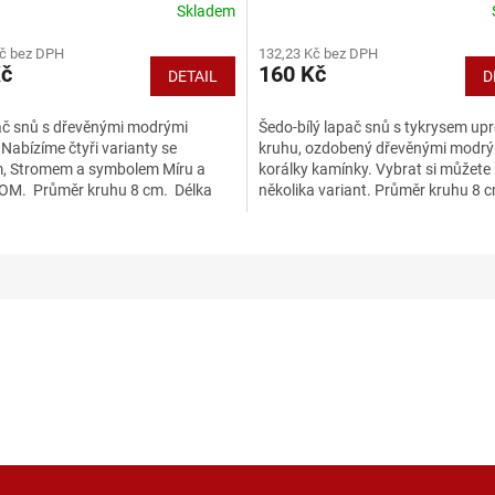
Skladem
Kč bez DPH
132,23 Kč bez DPH
Kč
160 Kč
DETAIL
D
pač snů s dřevěnými modrými
Šedo-bílý lapač snů s tykrysem up
 Nabízíme čtyři varianty se
kruhu, ozdobený dřevěnými modr
, Stromem a symbolem Míru a
korálky kamínky. Vybrat si můžete
OM. Průměr kruhu 8 cm. Délka
několika variant. Průměr kruhu 8 
rovázku k...
Délka včetně...