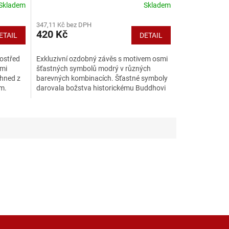
Skladem
Skladem
347,11 Kč bez DPH
420 Kč
ETAIL
DETAIL
rostřed
Exkluzivní ozdobný závěs s motivem osmi
ými
šťastných symbolů modrý v různých
 hned z
barevných kombinacích. Šťastné symboly
cm.
darovala božstva historickému Buddhovi
po dosažení osvícení....