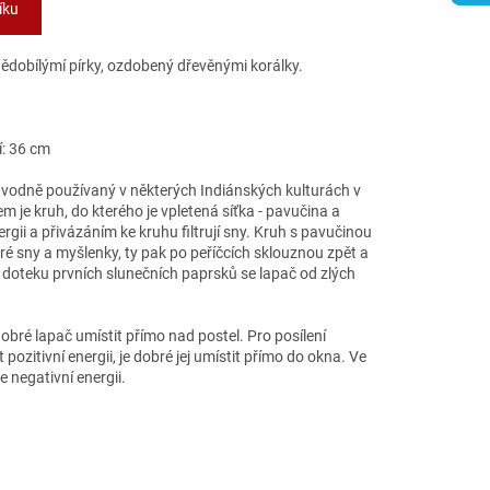
íku
ědobílýmí pírky, ozdobený dřevěnými korálky.
í: 36 cm
vodně používaný v některých Indiánských kulturách v
 je kruh, do kterého je vpletená síťka - pavučina a
rgii a přivázáním ke kruhu filtrují sny. Kruh s pavučinou
bré sny a myšlenky, ty pak po peříčcích sklouznou zpět a
i doteku prvních slunečních paprsků se lapač od zlých
bré lapač umístit přímo nad postel. Pro posílení
 pozitivní energii, je dobré jej umístit přímo do okna. Ve
e negativní energii.