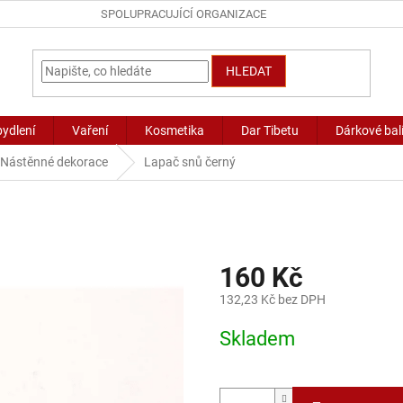
SPOLUPRACUJÍCÍ ORGANIZACE
HLEDAT
bydlení
Vaření
Kosmetika
Dar Tibetu
Dárkové bal
Nástěnné dekorace
Lapač snů černý
160 Kč
132,23 Kč bez DPH
Měrná
Skladem
cena: