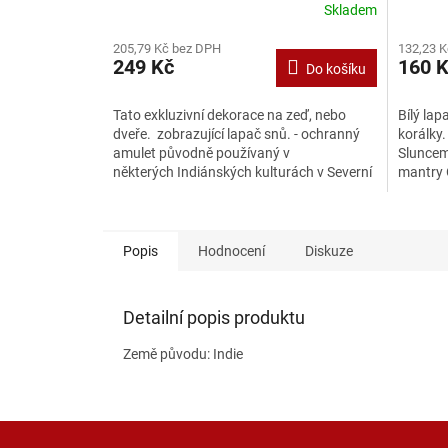
Skladem
205,79 Kč bez DPH
132,23 
249 Kč
160 
Do košíku
Tato exkluzivní dekorace na zeď, nebo
Bílý la
dveře. zobrazující lapač snů. - ochranný
korálky.
amulet původně používaný v
Sluncem
některých Indiánských kulturách v Severní
mantry 
Americe. Základním prvkem je...
včetně p
Popis
Hodnocení
Diskuze
Detailní popis produktu
Země původu: Indie
Z