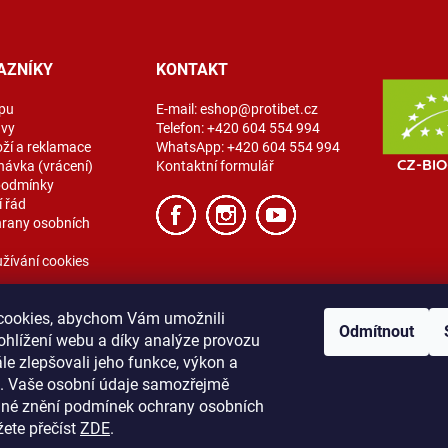
AZNÍKY
KONTAKT
pu
E-mail:
eshop@protibet.cz
avy
Telefon:
+420 604 554 994
oží a reklamace
WhatsApp:
+420 604 554 994
návka (vrácení)
Kontaktní formulář
podmínky
 řád
rany osobních
žívání cookies
cookies, abychom Vám umožnili
Odmítnout
ohlížení webu a díky analýze provozu
e zlepšovali jeho funkce, výkon a
t. Vaše osobní údaje samozřejmě
ibet
Vše o nákupu
Obchodní podmínky
Zásady ochrany osobních úda
lné znění podmínek ochrany osobních
žete přečíst
ZDE
.