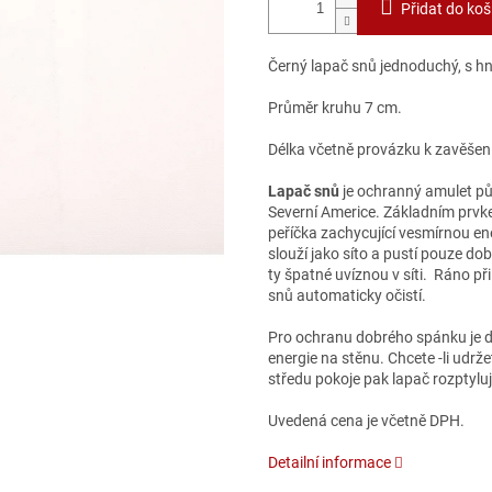
Přidat do koš
Černý lapač snů jednoduchý, s hn
Průměr kruhu 7 cm.
Délka včetně provázku k zavěšen
Lapač snů
je ochranný amulet pů
Severní Americe. Základním prvkem
peříčka zachycující vesmírnou ene
slouží jako síto a pustí pouze do
ty špatné uvíznou v síti. Ráno př
snů automaticky očistí.
Pro ochranu dobrého spánku je do
energie na stěnu. Chcete -li udržet
středu pokoje pak lapač rozptyluj
Uvedená cena je včetně DPH.
Detailní informace