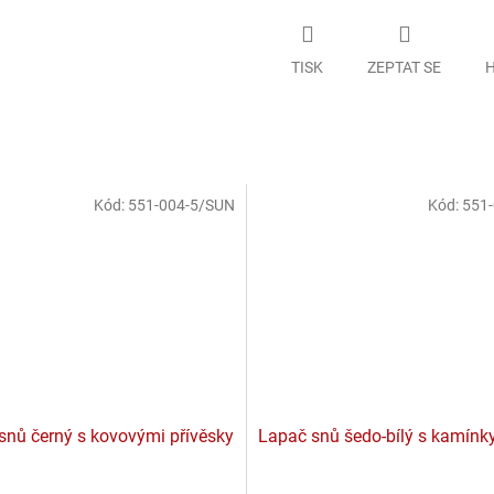
TISK
ZEPTAT SE
H
Kód:
551-004-5/SUN
Kód:
551-
snů černý s kovovými přívěsky
Lapač snů šedo-bílý s kamínk