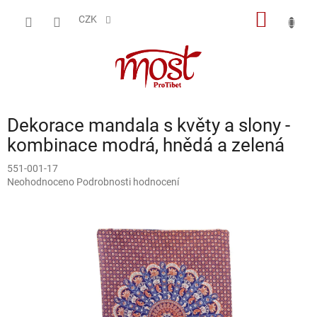
Přejít
NÁKUP
na
CZK
obsah
KOŠÍK
Dekorace mandala s květy a slony -
kombinace modrá, hnědá a zelená
551-001-17
Průměrné
Neohodnoceno
Podrobnosti hodnocení
hodnocení
produktu
je
0,0
z
5
hvězdiček.