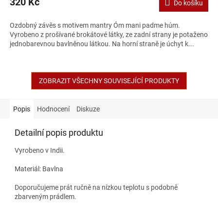
320 Kč
Do košíku
je
5,0
z
Ozdobný závěs s motivem mantry Óm mani padme húm.
5
Vyrobeno z prošívané brokátové látky, ze zadní strany je potaženo
hvězdiček.
jednobarevnou bavlněnou látkou. Na horní straně je úchyt k...
ZOBRAZIT VŠECHNY SOUVISEJÍCÍ PRODUKTY
Popis
Hodnocení
Diskuze
Detailní popis produktu
Vyrobeno v Indii.
Materiál: Bavlna
Doporučujeme prát ručně na nízkou teplotu s podobně
zbarveným prádlem.