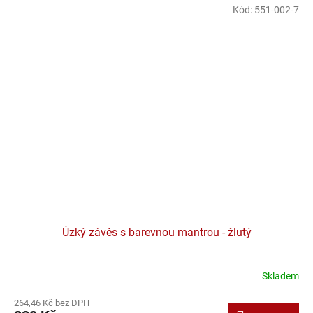
Kód:
551-002-7
Úzký závěs s barevnou mantrou - žlutý
Skladem
Průměrné
hodnocení
264,46 Kč bez DPH
produktu