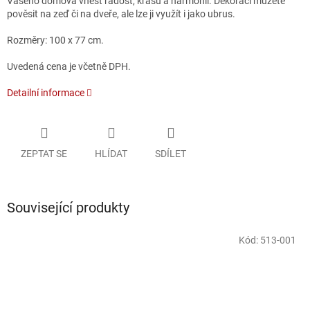
Vašeho domova vnést radost, krásu a harmonii.
Dekoraci můžete
pověsit na zeď či na dveře, ale lze ji využít i jako ubrus.
Rozměry: 100 x 77 cm.
Uvedená cena je včetně DPH.
Detailní informace
ZEPTAT SE
HLÍDAT
SDÍLET
Související produkty
Kód:
513-001