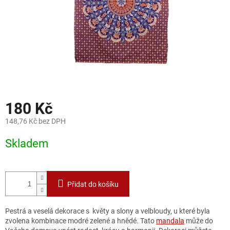
180 Kč
148,76 Kč bez DPH
Měrná
Skladem
cena:
Přidat do košíku
Pestrá a veselá dekorace s květy a slony a velbloudy, u které byla
zvolena kombinace modré zelené a hnědé. Tato
mandala
může do