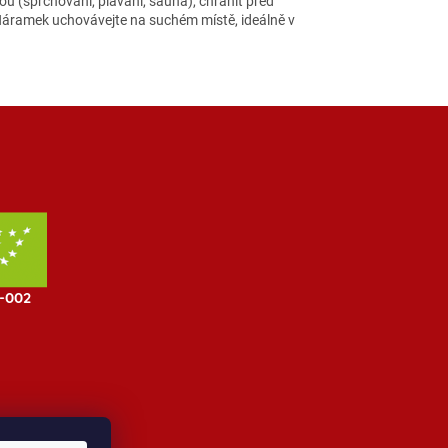
u (sprchování, plavání, sauna), chránit před
. Náramek uchovávejte na suchém místě, ideálně v