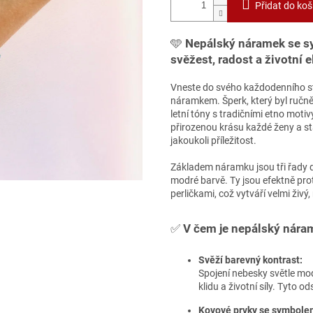
Přidat do koš
🩵
Nepálský náramek se s
svěžest, radost a životní e
Vneste do svého každodenního sty
náramkem. Šperk, který byl ručně
letní tóny s tradičními etno moti
přirozenou krásu každé ženy a 
jakoukoli příležitost.
Základem náramku jsou tři řady d
modré barvě. Ty jsou efektně pro
perličkami, což vytváří velmi živý
✅
V čem je nepálský nára
Svěží barevný kontrast:
Spojení nebesky světle mo
klidu a životní síly. Tyto o
Kovové prvky se symbole