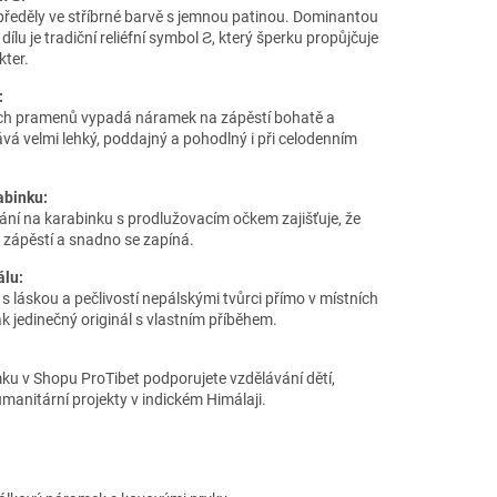
předěly ve stříbrné barvě s jemnou patinou. Dominantou
lu je tradiční reliéfní symbol Ƨ, který šperku propůjčuje
kter.
:
ných pramenů vypadá náramek na zápěstí bohatě a
ává velmi lehký, poddajný a pohodlný i při celodenním
abinku:
nání na karabinku s prodlužovacím očkem zajišťuje, že
zápěstí a snadno se zapíná.
álu:
 láskou a pečlivostí nepálskými tvůrci přímo v místních
k jedinečný originál s vlastním příběhem.
u v Shopu ProTibet podporujete vzdělávání dětí,
manitární projekty v indickém Himálaji.