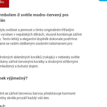
íku
ymbolem Ƨ světle modro-červený pro
lán
lu svěžest a jemnost s tímto originálním třířadým
 vyroben v nepálských dílnách, vkusně kombinuje zářivé
vy. Tento lehký a elegantní doplněk dokonale podtrhne
stane se vaším oblíbeným osobním talismanem pro
robných skleněných korálků (rokajlu) v nebesky světle
tkány zářivě červenými korálky a drobnými stříbrnými
, mladistvý a bohatý dojem.
mek výjimečný?
dré se zářivě červenou barvou představuje harmonii
dstíny skvěle prozáří každý váš den.
m Ƨ: