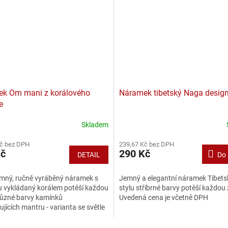
k Om mani z korálového
Náramek tibetský Naga desig
e
Skladem
Průměrné
hodnocení
Kč bez DPH
239,67 Kč bez DPH
produktu
Kč
290 Kč
DETAIL
Do 
je
5,0
z
emný, ručně vyráběný náramek s
Jemný a elegantní náramek Tibet
5
 vykládaný korálem potěší každou
stylu stříbrné barvy potěší každou
hvězdiček.
ůzné barvy kamínků
Uvedená cena je včetně DPH
jících mantru - varianta se světle
, nebo s...