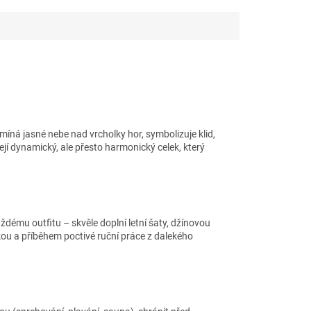
ná jasné nebe nad vrcholky hor, symbolizuje klid,
ejí dynamický, ale přesto harmonický celek, který
dému outfitu – skvěle doplní letní šaty, džínovou
olikou a příběhem poctivé ruční práce z dalekého