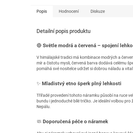
Popis
Hodnocení
Diskuze
Detailní popis produktu
🔴
Světle modrá a červená – spojení lehkost
V himálajské tradici má kombinace modrých a červen
mír a čistotu mysli, červená barva dodává celému špe
pomáhá své nositelce udržet si dobrou náladu a vital
✨
Mladistvý etno šperk plný lehkosti
Třířadé provedení tohoto náramku působí na ruce vel
bundu i jednoduché bílé tričko. Je ideální volbou pro ž
Nepálu.
🧼
Doporučená péče o náramek