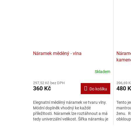
Náramek měděný - vlna
Nárame
kamen
Skladem
297,52 Kč bez DPH
396,69 
360 Kč
480 
Do košíku
Elegnatní měděný náramek ve tvaru vlny.
Tento j
Módní doplněk vhodný ke každé
mantrou
příležitosti. Náramek lze roztáhnout a má
ženu. R
tedy univerzální velikost. Šířka náramku je
obkloupu
cca 0,8 cm....
modrými