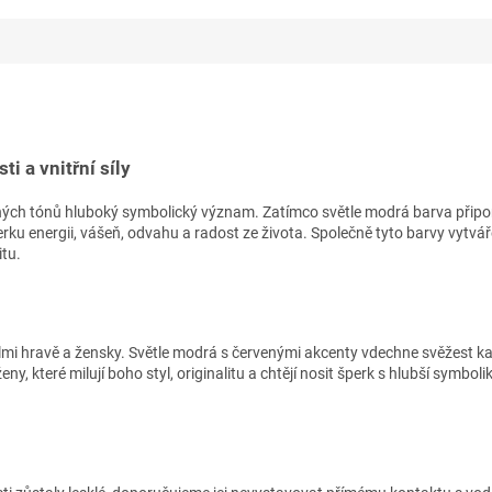
i a vnitřní síly
ých tónů hluboký symbolický význam. Zatímco světle modrá barva připomí
rku energii, vášeň, odvahu a radost ze života. Společně tyto barvy vytvář
itu.
mi hravě a žensky. Světle modrá s červenými akcenty vdechne svěžest kaž
eny, které milují boho styl, originalitu a chtějí nosit šperk s hlubší symb