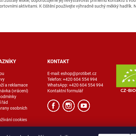
ti zůstaly lesklé, doporučujeme jej nevystavovat přímému kontaktu s vodo
sportovními aktivitami. K čištění používejte výhradně suchý měkký hadřík
AZNÍKY
KONTAKT
pu
E-mail:
eshop@protibet.cz
avy
Telefon:
+420 604 554 994
oží a reklamace
WhatsApp:
+420 604 554 994
návka (vrácení)
Kontaktní formulář
podmínky
 řád
rany osobních
žívání cookies