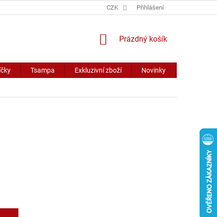
CZK
Přihlášení
NÁKUPNÍ
Prázdný košík
KOŠÍK
íčky
Tsampa
Exkluzivní zboží
Novinky
Slevy