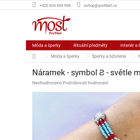
Přejít
+420 604 554 994
eshop@protibet.cz
na
obsah
Móda a šperky
Rituální předměty
Interiér a 
Domů
Móda a šperky
Šperky a bižuterie
Náramek - symbol Ƨ - světle 
Průměrné
Neohodnoceno
Podrobnosti hodnocení
hodnocení
produktu
je
0,0
z
5
hvězdiček.