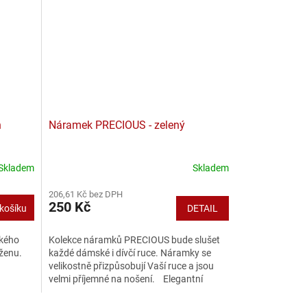
n
Náramek PRECIOUS - zelený
Skladem
Skladem
206,61 Kč bez DPH
250 Kč
košíku
DETAIL
ského
Kolekce náramků PRECIOUS bude slušet
 ženu.
každé dámské i dívčí ruce. Náramky se
velikostně přizpůsobují Vaší ruce a jsou
velmi příjemné na nošení. Elegantní
doplněk podtrhující...