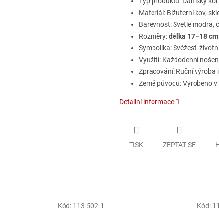
Typ produktu: Dámský kor
Materiál: Bižuterní kov, sk
Barevnost: Světle modrá, č
Rozměry:
délka 17–18 cm
Symbolika: Svěžest, životní
Využití: Každodenní nošení,
Zpracování: Ruční výroba 
Země původu: Vyrobeno v 
Detailní informace
TISK
ZEPTAT SE
H
Kód:
113-502-1
Kód:
11