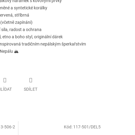
álkový náramek s kovovými prvky
leněné a syntetické korálky
ervená, stříbrná
(včetně zapínání)
 síla, radost a ochrana
 etno a boho styl, originální dárek
inspirovaná tradičním nepálským šperkařstvím
Nepálu 🏔️
LÍDAT
SDÍLET
3-506-2
Kód:
117-501/DEL5