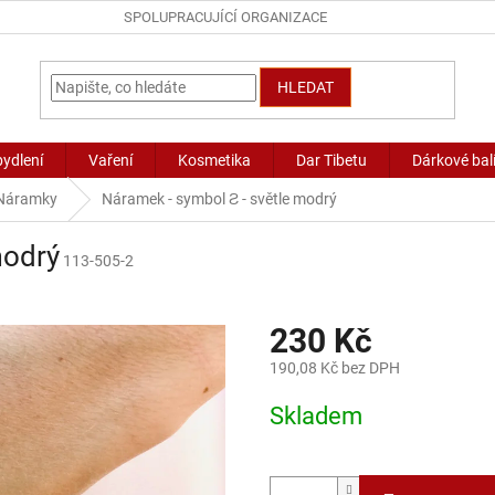
SPOLUPRACUJÍCÍ ORGANIZACE
HLEDAT
bydlení
Vaření
Kosmetika
Dar Tibetu
Dárkové bal
Náramky
Náramek - symbol Ƨ - světle modrý
modrý
113-505-2
230 Kč
190,08 Kč bez DPH
Měrná
Skladem
cena: