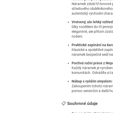
Náramek zdobí tři kovové 
středového obdélníkového dí
autentický východní chara
Vrstvený, ale lehký vzhled
Díky rozdělení do tří jem
elegantně, ale přitom zůst
nošení.
Praktické zapínání na kar
Klasické a spolehlivé zapí
náramek bezpečně sedí na 
Poctivá ruční práce z Nep
Každý náramek je vyroben s
komunitách. Odnášíte si ta
Nákup s vyšším smyslem:
Zakoupením tohoto náramk
pomoc seniorům a další hu
📋
Souhrnné údaje