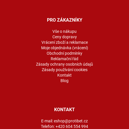
Z
á
p
a
PRO ZÁKAZNÍKY
t
í
Vše o nákupu
Ceny dopravy
Vrácení zboží a reklamace
Moje objednávka (vrácení)
Obchodní podmínky
Reklamační řád
Zásady ochrany osobních údajů
Zásady používání cookies
Kontakt
Blog
KONTAKT
E-mail:
eshop@protibet.cz
Telefon:
+420 604 554 994