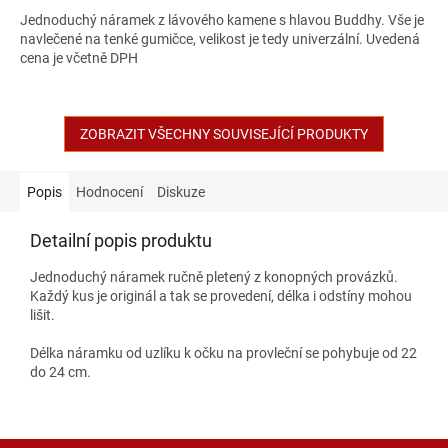
Jednoduchý náramek z lávového kamene s hlavou Buddhy. Vše je
navlečené na tenké gumičce, velikost je tedy univerzální. Uvedená
cena je včetně DPH
ZOBRAZIT VŠECHNY SOUVISEJÍCÍ PRODUKTY
Popis
Hodnocení
Diskuze
Detailní popis produktu
Jednoduchý náramek ručně pletený z konopných provázků.
Každý kus je originál a tak se provedení, délka i odstíny mohou
lišit.
Délka náramku od uzlíku k očku na provleční se pohybuje od 22
do 24 cm.