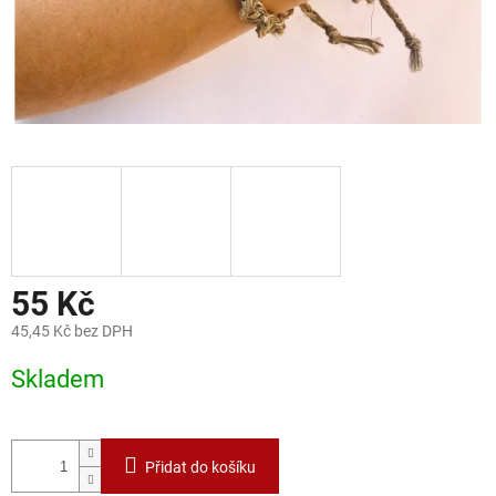
55 Kč
45,45 Kč bez DPH
Měrná
Skladem
cena:
Přidat do košíku