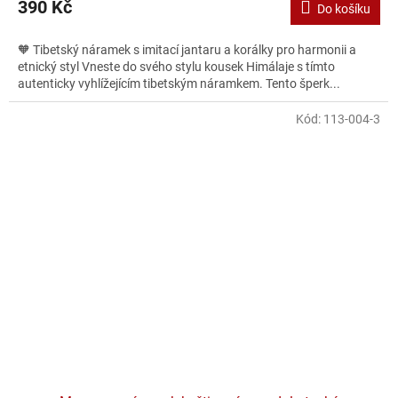
390 Kč
Do košíku
🧡 Tibetský náramek s imitací jantaru a korálky pro harmonii a
etnický styl Vneste do svého stylu kousek Himálaje s tímto
autenticky vyhlížejícím tibetským náramkem. Tento šperk...
Kód:
113-004-3