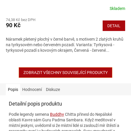
Skladem
74,38 Kč bez DPH
90 Kč
DETAIL
Náramek pletený plochý v černé barvě, s motivem 2 zlatých kruhů
na tyrkysovém nebo červeném pozadí. Varianta: Tyrkysová -
tyrkysové pozadí s kovovým okrajem, Červená - červené...
ZOBRAZIT VŠECHNY SOUVISEJÍCÍ PRODUKTY
Popis
Hodnocení
Diskuze
Detailní popis produktu
Podle legendy semena
Buddhy
Chitta přinesl do Nepálské
oblasti Kavre sám Guru Padma Sambara. Když meditoval v
místní jeskyni, uvědomil si že místní lidé si zaslouží mír štěstí a
prosperitu nyní i v budoucích generacích. Svou moudrostí a