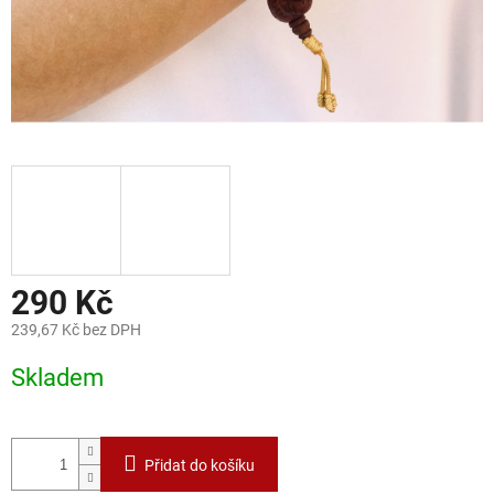
290 Kč
239,67 Kč bez DPH
Měrná
Skladem
cena:
Přidat do košíku