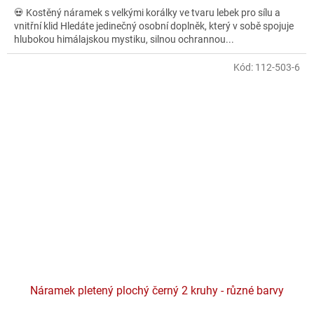
💀 Kostěný náramek s velkými korálky ve tvaru lebek pro sílu a
vnitřní klid Hledáte jedinečný osobní doplněk, který v sobě spojuje
hlubokou himálajskou mystiku, silnou ochrannou...
Kód:
112-503-6
Náramek pletený plochý černý 2 kruhy - různé barvy