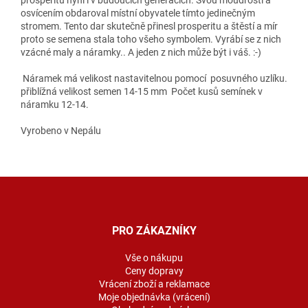
osvícením obdaroval místní obyvatele tímto jedinečným
stromem. Tento dar skutečně přinesl prosperitu a štěstí a mír
proto se semena stala toho všeho symbolem. Vyrábí se z nich
vzácné maly a náramky.. A jeden z nich může být i váš. :-)
Náramek má velikost nastavitelnou pomocí posuvného uzlíku.
přiblížná velikost semen 14-15 mm Počet kusů semínek v
náramku 12-14.
Vyrobeno v Nepálu
Z
á
p
a
PRO ZÁKAZNÍKY
t
í
Vše o nákupu
Ceny dopravy
Vrácení zboží a reklamace
Moje objednávka (vrácení)