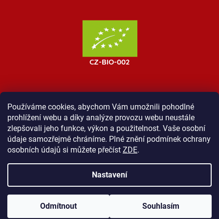
Používáme cookies, abychom Vám umožnili pohodlné
prohlížení webu a díky analýze provozu webu neustále
MOST ProTibet
Vše o nákupu
Obchodní podmínky
zlepšovali jeho funkce, výkon a použitelnost. Vaše osobní
Zásady ochrany osobních údajů
Kontakt
údaje samozřejmě chráníme. Plné znění podmínek ochrany
osobních údajů si můžete přečíst
ZDE
.
Nastavení
Vytvořil Shoptet
Odmítnout
Souhlasím
Copyright 2026
Shop ProTibet
. Všechna práva vyhrazena.