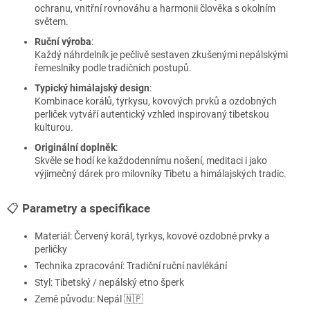
ochranu, vnitřní rovnováhu a harmonii člověka s okolním
světem.
Ruční výroba
:
Každý náhrdelník je pečlivě sestaven zkušenými nepálskými
řemeslníky podle tradičních postupů.
Typický himálajský design
:
Kombinace korálů, tyrkysu, kovových prvků a ozdobných
perliček vytváří autentický vzhled inspirovaný tibetskou
kulturou.
Originální doplněk
:
Skvěle se hodí ke každodennímu nošení, meditaci i jako
výjimečný dárek pro milovníky Tibetu a himálajských tradic.
📋
Parametry a specifikace
Materiál: Červený korál, tyrkys, kovové ozdobné prvky a
perličky
Technika zpracování: Tradiční ruční navlékání
Styl: Tibetský / nepálský etno šperk
Země původu: Nepál 🇳🇵