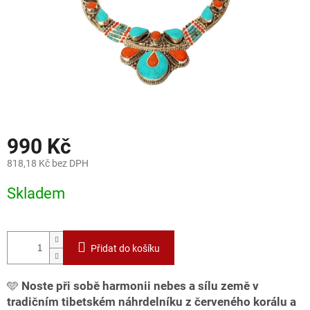
990 Kč
818,18 Kč bez DPH
Měrná
Skladem
cena:
Přidat do košíku
🩵
Noste při sobě harmonii nebes a sílu země v
tradičním tibetském náhrdelníku z červeného korálu a