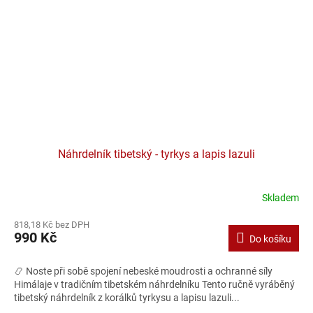
Náhrdelník tibetský - tyrkys a lapis lazuli
Skladem
818,18 Kč bez DPH
990 Kč
Do košíku
📿 Noste při sobě spojení nebeské moudrosti a ochranné síly
Himálaje v tradičním tibetském náhrdelníku Tento ručně vyráběný
tibetský náhrdelník z korálků tyrkysu a lapisu lazuli...