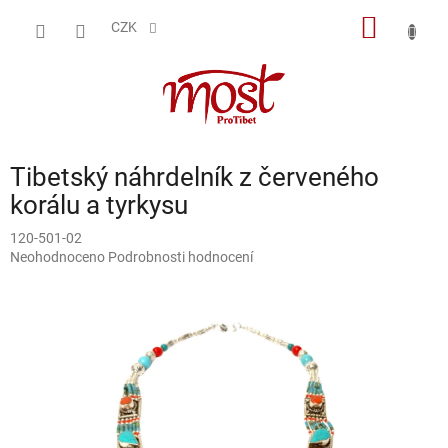
Přejít
NÁKUP
na
CZK
obsah
KOŠÍK
Tibetský náhrdelník z červeného
korálu a tyrkysu
120-501-02
Průměrné
Neohodnoceno
Podrobnosti hodnocení
hodnocení
produktu
je
0,0
z
5
hvězdiček.