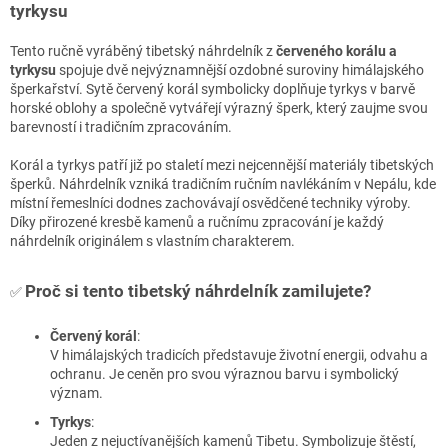
tyrkysu
Tento ručně vyráběný tibetský náhrdelník z
červeného korálu a
tyrkysu
spojuje dvě nejvýznamnější ozdobné suroviny himálajského
šperkařství. Sytě červený korál symbolicky doplňuje tyrkys v barvě
horské oblohy a společně vytvářejí výrazný šperk, který zaujme svou
barevností i tradičním zpracováním.
Korál a tyrkys patří již po staletí mezi nejcennější materiály tibetských
šperků. Náhrdelník vzniká tradičním ručním navlékáním v Nepálu, kde
místní řemeslníci dodnes zachovávají osvědčené techniky výroby.
Díky přirozené kresbě kamenů a ručnímu zpracování je každý
náhrdelník originálem s vlastním charakterem.
Proč si tento tibetský náhrdelník zamilujete?
✅
Červený korál
:
V himálajských tradicích představuje životní energii, odvahu a
ochranu. Je ceněn pro svou výraznou barvu i symbolický
význam.
Tyrkys
:
Jeden z nejuctívanějších kamenů Tibetu. Symbolizuje štěstí,