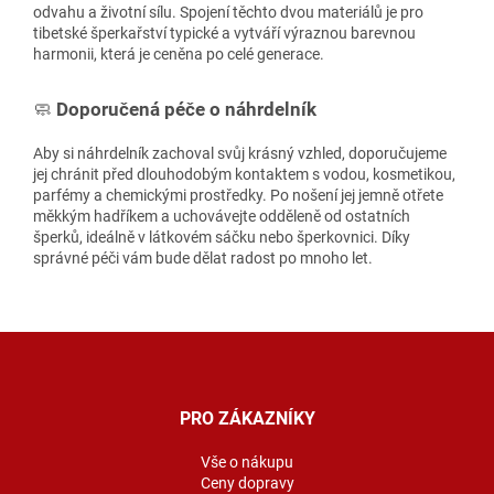
odvahu a životní sílu. Spojení těchto dvou materiálů je pro
tibetské šperkařství typické a vytváří výraznou barevnou
harmonii, která je ceněna po celé generace.
🧼
Doporučená péče o náhrdelník
Aby si náhrdelník zachoval svůj krásný vzhled, doporučujeme
jej chránit před dlouhodobým kontaktem s vodou, kosmetikou,
parfémy a chemickými prostředky. Po nošení jej jemně otřete
měkkým hadříkem a uchovávejte odděleně od ostatních
šperků, ideálně v látkovém sáčku nebo šperkovnici. Díky
správné péči vám bude dělat radost po mnoho let.
Z
á
p
a
PRO ZÁKAZNÍKY
t
í
Vše o nákupu
Ceny dopravy