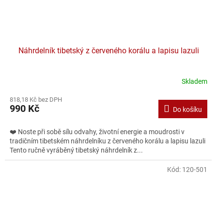
Náhrdelník tibetský z červeného korálu a lapisu lazuli
Skladem
818,18 Kč bez DPH
990 Kč
Do košíku
❤️ Noste při sobě sílu odvahy, životní energie a moudrosti v
tradičním tibetském náhrdelníku z červeného korálu a lapisu lazuli
Tento ručně vyráběný tibetský náhrdelník z...
Kód:
120-501