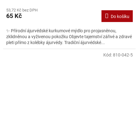
53,72 Kč bez DPH
65 Kč
Do košíku
✨ Přírodní ájurvédské kurkumové mýdlo pro projasněnou,
zklidněnou a vyživenou pokožku Objevte tajemství zářivé a zdravé
pleti přímo z kolébky ájurvédy. Tradiční ájurvédské...
Kód:
810-042-5