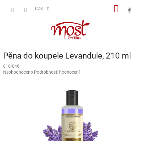
Přejít
NÁKUP
na
CZK
obsah
KOŠÍK
Pěna do koupele Levandule, 210 ml
810-046
Průměrné
Neohodnoceno
Podrobnosti hodnocení
hodnocení
produktu
je
0,0
z
5
hvězdiček.