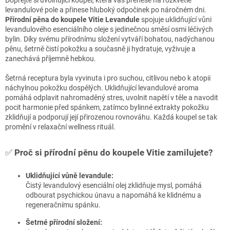
Dopřejte si uvolňující koupel, která vás přenese na rozkvetlé
levandulové pole a přinese hluboký odpočinek po náročném dni.
Přírodní pěna do koupele Vitie Levandule
spojuje uklidňující vůni
levandulového esenciálního oleje s jedinečnou směsí osmi léčivých
bylin. Díky svému přírodnímu složení vytváří bohatou, nadýchanou
pěnu, šetrně čistí pokožku a současně ji hydratuje, vyživuje a
zanechává příjemně hebkou.
Šetrná receptura byla vyvinuta i pro suchou, citlivou nebo k atopii
náchylnou pokožku dospělých. Uklidňující levandulové aroma
pomáhá odplavit nahromaděný stres, uvolnit napětí v těle a navodit
pocit harmonie před spánkem, zatímco bylinné extrakty pokožku
zklidňují a podporují její přirozenou rovnováhu. Každá koupel se tak
promění v relaxační wellness rituál.
✅
Proč si přírodní pěnu do koupele Vitie zamilujete?
Uklidňující vůně levandule:
Čistý levandulový esenciální olej zklidňuje mysl, pomáhá
odbourat psychickou únavu a napomáhá ke klidnému a
regeneračnímu spánku.
Šetrné přírodní složení: