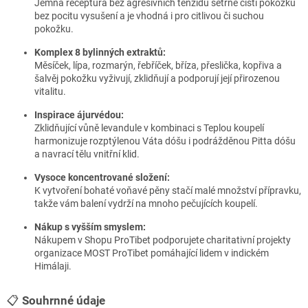
Jemná receptura bez agresivních tenzidů šetrně čistí pokožku
bez pocitu vysušení a je vhodná i pro citlivou či suchou
pokožku.
Komplex 8 bylinných extraktů:
Měsíček, lípa, rozmarýn, řebříček, bříza, přeslička, kopřiva a
šalvěj pokožku vyživují, zklidňují a podporují její přirozenou
vitalitu.
Inspirace ájurvédou:
Zklidňující vůně levandule v kombinaci s Teplou koupelí
harmonizuje rozptýlenou Váta dóšu i podrážděnou Pitta dóšu
a navrací tělu vnitřní klid.
Vysoce koncentrované složení:
K vytvoření bohaté voňavé pěny stačí malé množství přípravku,
takže vám balení vydrží na mnoho pečujících koupelí.
Nákup s vyšším smyslem:
Nákupem v Shopu ProTibet podporujete charitativní projekty
organizace MOST ProTibet pomáhající lidem v indickém
Himálaji.
📋
Souhrnné údaje