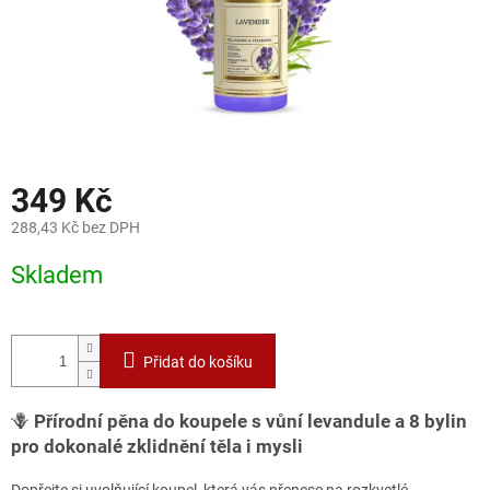
349 Kč
288,43 Kč bez DPH
Měrná
Skladem
cena:
Přidat do košíku
🪻
Přírodní pěna do koupele s vůní levandule a 8 bylin
pro dokonalé zklidnění těla i mysli