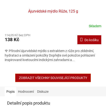
Ájurvédské mýdlo Růže, 125 g
Skladem
114,05 Kč bez DPH
138 Kč
Do košíku
🌹 Přírodní ájurvédské mýdlo s extraktem z růže pro zklidnění,
hydrataci a omlazení pokožky Dopřejte své pokožce pohlazení
inspirované kvetoucími indickými zahradami a...
ZOBRAZIT VŠECHNY SOUVISEJÍCÍ PRODUKTY
Popis
Hodnocení
Diskuze
Detailní popis produktu