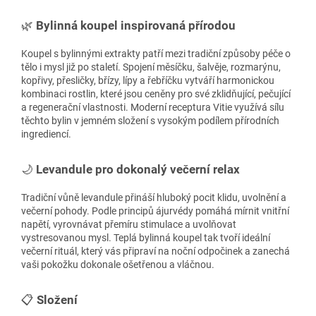
🌿
Bylinná koupel inspirovaná přírodou
Koupel s bylinnými extrakty patří mezi tradiční způsoby péče o
tělo i mysl již po staletí. Spojení měsíčku, šalvěje, rozmarýnu,
kopřivy, přesličky, břízy, lípy a řebříčku vytváří harmonickou
kombinaci rostlin, které jsou ceněny pro své zklidňující, pečující
a regenerační vlastnosti. Moderní receptura Vitie využívá sílu
těchto bylin v jemném složení s vysokým podílem přírodních
ingrediencí.
🌙
Levandule pro dokonalý večerní relax
Tradiční vůně levandule přináší hluboký pocit klidu, uvolnění a
večerní pohody. Podle principů ájurvédy pomáhá mírnit vnitřní
napětí, vyrovnávat přemíru stimulace a uvolňovat
vystresovanou mysl. Teplá bylinná koupel tak tvoří ideální
večerní rituál, který vás připraví na noční odpočinek a zanechá
vaši pokožku dokonale ošetřenou a vláčnou.
📋
Složení