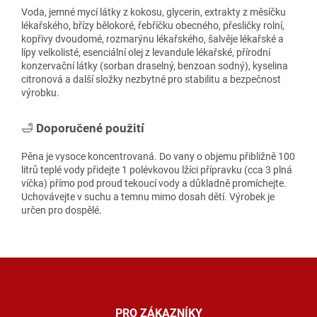
Voda, jemné mycí látky z kokosu, glycerin, extrakty z měsíčku
lékařského, břízy bělokoré, řebříčku obecného, přesličky rolní,
kopřivy dvoudomé, rozmarýnu lékařského, šalvěje lékařské a
lípy velkolisté, esenciální olej z levandule lékařské, přírodní
konzervační látky (sorban draselný, benzoan sodný), kyselina
citronová a další složky nezbytné pro stabilitu a bezpečnost
výrobku.
🛁
Doporučené použití
Pěna je vysoce koncentrovaná. Do vany o objemu přibližně 100
litrů teplé vody přidejte 1 polévkovou lžíci přípravku (cca 3 plná
víčka) přímo pod proud tekoucí vody a důkladně promíchejte.
Uchovávejte v suchu a temnu mimo dosah dětí. Výrobek je
určen pro dospělé.
Z
á
p
a
PRO ZÁKAZNÍKY