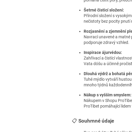
pomáhá čistit póry, předch
Šetrné čisticí složení:
Přírodní složení s vysokým
nečistoty bez pocity pnutí
Rozjasnění a zjemnění ple
Navrací unavené a matné pok
podporuje zdravý vzhled.
Inspirace ájurvédou:
Zahřívací a čistící vlast
Vata dóšu a účinně pročisť
Dlouhá výdrž a bohatá pě
Tuhé mýdlo vytváří hustou
mnoho týdnů každodenníh
Nákup s vyšším smyslem:
Nákupem v Shopu ProTibet
ProTibet pomáhající lidem 
📋
Souhrnné údaje