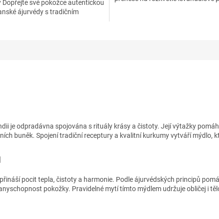
 Dopřejte své pokožce autentickou
přinese...
lanské ájurvédy s tradičním
m mýdlem...
dii je odpradávna spojována s rituály krásy a čistoty. Její výtažky pomáh
ch buněk. Spojení tradiční receptury a kvalitní kurkumy vytváří mýdlo, kt
d
náší pocit tepla, čistoty a harmonie. Podle ájurvédských principů pomáh
schopnost pokožky. Pravidelné mytí tímto mýdlem udržuje obličej i tělo 