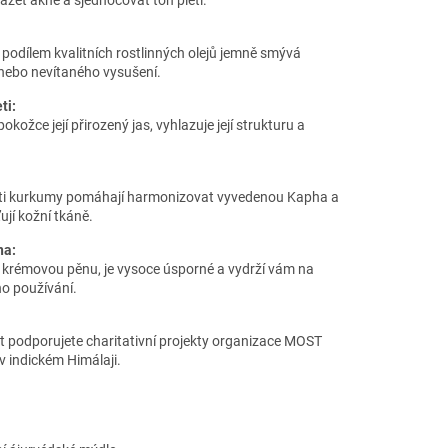
ázet akné a sjednocovat tón pleti.
 podílem kvalitních rostlinných olejů jemně smývá
 nebo nevítaného vysušení.
ti:
ožce její přirozený jas, vyhlazuje její strukturu a
nosti kurkumy pomáhají harmonizovat vyvedenou Kapha a
ují kožní tkáně.
na:
 krémovou pěnu, je vysoce úsporné a vydrží vám na
o používání.
 podporujete charitativní projekty organizace MOST
v indickém Himálaji.