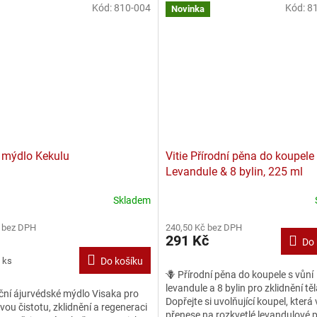
Kód:
810-004
Kód:
81
Novinka
 mýdlo Kekulu
Vitie Přírodní pěna do koupele
Levandule & 8 bylin, 225 ml
Skladem
né
ní
 bez DPH
240,50 Kč bez DPH
u
291 Kč
Do 
 ks
Do košíku
🪻 Přírodní pěna do koupele s vůní
levandule a 8 bylin pro zklidnění těl
ční ájurvédské mýdlo Visaka pro
ek.
Dopřejte si uvolňující koupel, která
ou čistotu, zklidnění a regeneraci
přenese na rozkvetlé levandulové p