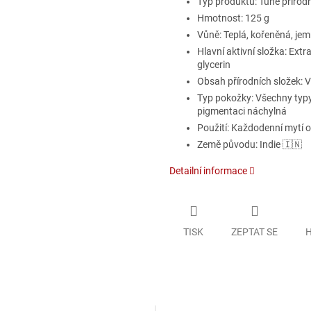
Typ produktu: Tuhé přírod
Hmotnost: 125 g
Vůně: Teplá, kořeněná, jem
Hlavní aktivní složka: Extr
glycerin
Obsah přírodních složek: V
Typ pokožky: Všechny typy
pigmentaci náchylná
Použití: Každodenní mytí ob
Země původu: Indie 🇮🇳
Detailní informace
TISK
ZEPTAT SE
H