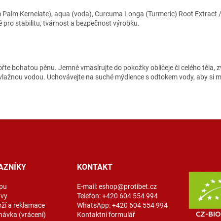
alm Kernelate), aqua (voda), Curcuma Longa (Turmeric) Root Extract / O
é pro stabilitu, tvárnost a bezpečnost výrobku.
te bohatou pěnu. Jemně vmasírujte do pokožky obličeje či celého těla, 
 vlažnou vodou. Uchovávejte na suché mýdlence s odtokem vody, aby si 
AZNÍKY
KONTAKT
pu
E-mail:
eshop@protibet.cz
avy
Telefon:
+420 604 554 994
oží a reklamace
WhatsApp:
+420 604 554 994
návka (vrácení)
Kontaktní formulář