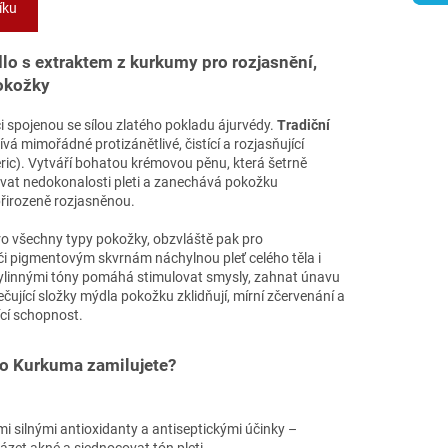
íku
lo s extraktem z kurkumy pro rozjasnění,
pokožky
i spojenou se sílou zlatého pokladu ájurvédy.
Tradiční
vá mimořádné protizánětlivé, čistící a rozjasňující
ric). Vytváří bohatou krémovou pěnu, která šetrně
vat nedokonalosti pleti a zanechává pokožku
řirozeně rozjasněnou.
ro všechny typy pokožky, obzvláště pak pro
či pigmentovým skvrnám náchylnou pleť celého těla i
 bylinnými tóny pomáhá stimulovat smysly, zahnat únavu
čující složky mýdla pokožku zklidňují, mírní zčervenání a
ící schopnost.
lo Kurkuma zamilujete?
i silnými antioxidanty a antiseptickými účinky –