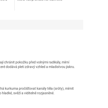
levandulové pole a...
ají chránit pokožku před volnými radikály, mírní
eré dodává pleti zdravý vzhled a mladistvou jiskru.
á kurkuma pročišťovat kanály těla (sróty), mírnit
hladké, svěží a viditelně rozjasněné.