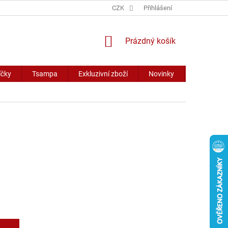
CZK
Přihlášení
NÁKUPNÍ
Prázdný košík
KOŠÍK
íčky
Tsampa
Exkluzivní zboží
Novinky
Slevy