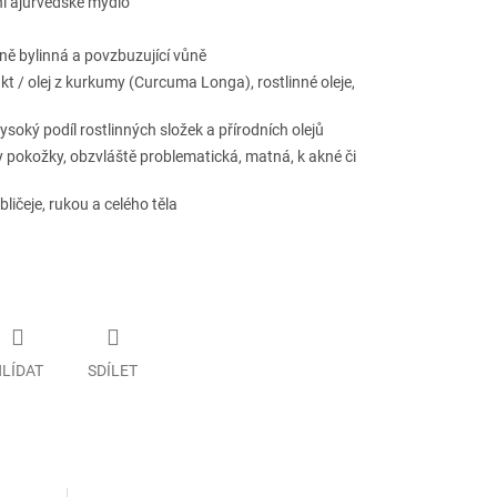
ní ájurvédské mýdlo
ně bylinná a povzbuzující vůně
akt / olej z kurkumy (Curcuma Longa), rostlinné oleje,
ysoký podíl rostlinných složek a přírodních olejů
 pokožky, obzvláště problematická, matná, k akné či
ličeje, rukou a celého těla
LÍDAT
SDÍLET