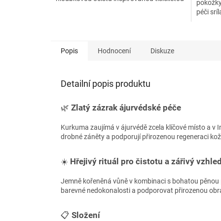
pokožky
tradicí indické...
péči srí
bylinný
Popis
Hodnocení
Diskuze
Detailní popis produktu
🌿
Zlatý zázrak ájurvédské péče
Kurkuma zaujímá v ájurvédě zcela klíčové místo a v In
drobné záněty a podporují přirozenou regeneraci kožní
☀️
Hřejivý rituál pro čistotu a zářivý vzhle
Jemně kořeněná vůně v kombinaci s bohatou pěnou při
barevné nedokonalosti a podporovat přirozenou obrany
📋
Složení