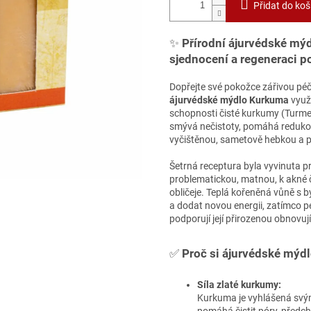
Přidat do koš
✨
Přírodní ájurvédské mýd
sjednocení a regeneraci 
Dopřejte své pokožce zářivou péč
ájurvédské mýdlo Kurkuma
využí
schopnosti čisté kurkumy (Turme
smývá nečistoty, pomáhá reduko
vyčištěnou, sametově hebkou a p
Šetrná receptura byla vyvinuta p
problematickou, matnou, k akné 
obličeje. Teplá kořeněná vůně s
a dodat novou energii, zatímco pe
podporují její přirozenou obnovuj
✅
Proč si ájurvédské mýd
Síla zlaté kurkumy:
Kurkuma je vyhlášená svým