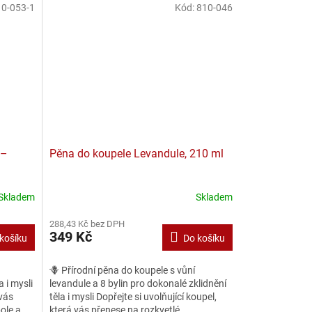
0-053-1
Kód:
810-046
 –
Pěna do koupele Levandule, 210 ml
Skladem
Skladem
288,43 Kč bez DPH
349 Kč
košíku
Do košíku
🪻 Přírodní pěna do koupele s vůní
a i mysli
levandule a 8 bylin pro dokonalé zklidnění
 vás
těla i mysli Dopřejte si uvolňující koupel,
ole a
která vás přenese na rozkvetlé