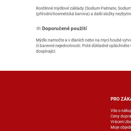
Rostlinné mýdlové základy (Sodium Palmate, Sodium P
(přírodní/kosmetická barviva) a další složky nezbytn
🧼
Doporučené použití
Mýdlo namočte a v dlaních nebo na mycí houbě vytvoř
či barevné nejednotnosti. Poté důkladně opláchněte
dospívající.
Z
á
p
a
t
PRO ZÁK
í
Vše o náku
Ceny dopr
Vrácení zb
Moje objed