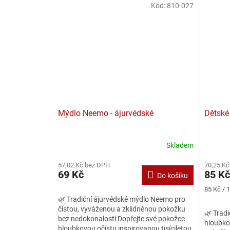
Kód:
810-027
Mýdlo Neemo - ájurvédské
Dětské
Skladem
Průměr
hodnoce
57,02 Kč bez DPH
70,25 Kč
produkt
69 Kč
85 Kč
Do košíku
je
2,4
Měrná
85 Kč / 1
z
cena:
🌿 Tradiční ájurvédské mýdlo Neemo pro
5
čistou, vyváženou a zklidněnou pokožku
🌿 Tradi
hvězdič
bez nedokonalostí Dopřejte své pokožce
hloubkov
hloubkovou očistu inspirovanou tisíciletou