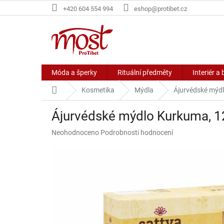
Přejít
+420 604 554 994
eshop@protibet.cz
na
obsah
Móda a šperky
Rituální předměty
Interiér a 
Domů
Kosmetika
Mýdla
Ájurvédské mýd
Ájurvédské mýdlo Kurkuma, 1
Průměrné
Neohodnoceno
Podrobnosti hodnocení
hodnocení
produktu
je
0,0
z
5
hvězdiček.