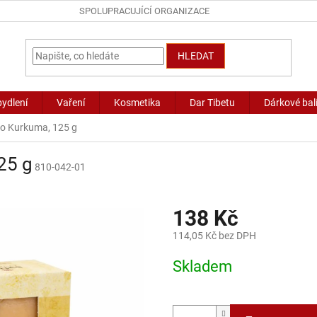
SPOLUPRACUJÍCÍ ORGANIZACE
HLEDAT
bydlení
Vaření
Kosmetika
Dar Tibetu
Dárkové bal
lo Kurkuma, 125 g
25 g
810-042-01
138 Kč
114,05 Kč bez DPH
Měrná
Skladem
cena: