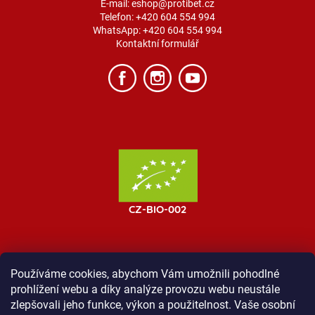
E-mail:
eshop@protibet.cz
Telefon:
+420 604 554 994
WhatsApp:
+420 604 554 994
Kontaktní formulář
Používáme cookies, abychom Vám umožnili pohodlné
prohlížení webu a díky analýze provozu webu neustále
MOST ProTibet
Vše o nákupu
Obchodní podmínky
zlepšovali jeho funkce, výkon a použitelnost. Vaše osobní
Zásady ochrany osobních údajů
Kontakt