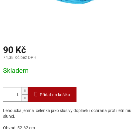
90 Kč
74,38 Kč bez DPH
Měrná
Skladem
cena:
Přidat do košíku
Lehoučká jemná čelenka jako slušivý doplněk i ochrana proti letnímu
slunci.
Obvod: 52-62 cm