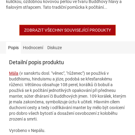
kuličkou, ozdobnou kovovou perlou ve tvaru Buddhovy hlavy a
hvězdiček.
fialovým střapcem. Tato tradiční pomůcka k počítání...
ZOBRAZIT VŠECHNY SOUVISEJÍCÍ PRODUKTY
Popis
Hodnocení
Diskuze
Detailní popis produktu
Mála
(v sanskrtu dosl. "věnec", "růženec") se používá v
buddhismu, hinduismu a józe, podobá se křesťanskému
růženci. Většinou obsahuje 108 perel, korálků či bobulí a
používá se k počítání jednotlivých opakování při přednesu
manter, súter dháraní či Buddhových jmen. 109 korálek, kterým
je mala zakončena, symbolizuje úctu k učiteli. Hlavním cílem
duchovní cesty a tedy i odříkávání manter by mělo být osvícení
pro dobro všech bytostí a dosažení osvobození z koloběhu
zrození a smrti.
Vyrobeno v Nepálu.