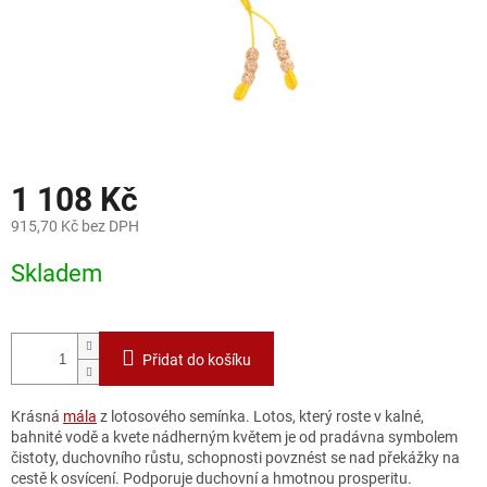
1 108 Kč
915,70 Kč bez DPH
Měrná
Skladem
cena:
Přidat do košíku
Krásná
mála
z lotosového semínka. Lotos, který roste v kalné,
bahnité vodě a kvete nádherným květem je od pradávna symbolem
čistoty, duchovního růstu, schopnosti povznést se nad překážky na
cestě k osvícení. Podporuje duchovní a hmotnou prosperitu.