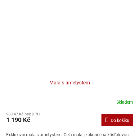
Mala s ametystem
Skladem
Průměrné
hodnocení
983,47 Kč bez DPH
produktu
1 190 Kč
Do košíku
je
4,0
z
Exkluxivní mala s ametystem. Celá mala je ukončena křišťálovou
5