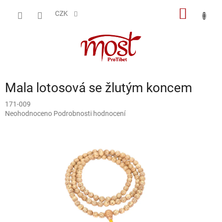
Přejít
NÁKUP
na
CZK
obsah
KOŠÍK
Mala lotosová se žlutým koncem
171-009
Průměrné
Neohodnoceno
Podrobnosti hodnocení
hodnocení
produktu
je
0,0
z
5
hvězdiček.