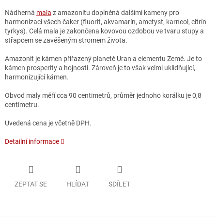
Nádherná
mala
z amazonitu doplněná dalšími kameny pro
harmonizaci všech čaker (fluorit, akvamarín, ametyst, karneol, citrín
tyrkys). Celá mala je zakončena kovovou ozdobou ve tvaru stupy a
střapcem se zavěšeným stromem života.
Amazonit je kámen přiřazený planetě Uran a elementu Země. Je to
kámen prosperity a hojnosti. Zároveň je to však velmi uklidňující,
harmonizující kámen.
Obvod maly měří cca 90 centimetrů, průměr jednoho korálku je 0,8
centimetru.
Uvedená cena je včetně DPH.
Detailní informace
ZEPTAT SE
HLÍDAT
SDÍLET