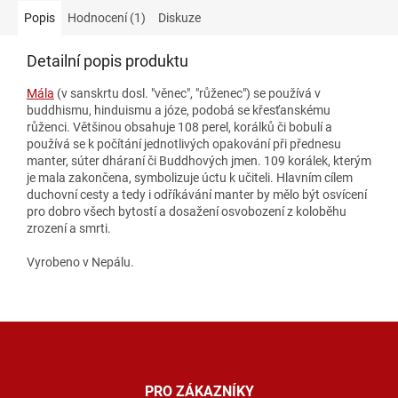
Popis
Hodnocení (1)
Diskuze
Detailní popis produktu
Mála
(v sanskrtu dosl. "věnec", "růženec") se používá v
buddhismu, hinduismu a józe, podobá se křesťanskému
růženci. Většinou obsahuje 108 perel, korálků či bobulí a
používá se k počítání jednotlivých opakování při přednesu
manter, súter dháraní či Buddhových jmen. 109 korálek, kterým
je mala zakončena, symbolizuje úctu k učiteli. Hlavním cílem
duchovní cesty a tedy i odříkávání manter by mělo být osvícení
pro dobro všech bytostí a dosažení osvobození z koloběhu
zrození a smrti.
Vyrobeno v Nepálu.
Z
á
p
a
PRO ZÁKAZNÍKY