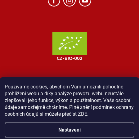
Používáme cookies, abychom Vám umožnili pohodlné
prohlížení webu a díky analýze provozu webu neustále
MOST ProTibet
Vše o nákupu
Obchodní podmínky
zlepšovali jeho funkce, výkon a použitelnost. Vaše osobní
Zásady ochrany osobních údajů
Kontakt
údaje samozřejmě chráníme. Plné znění podmínek ochrany
osobních údajů si můžete přečíst
ZDE
.
Nastavení
Vytvořil Shoptet