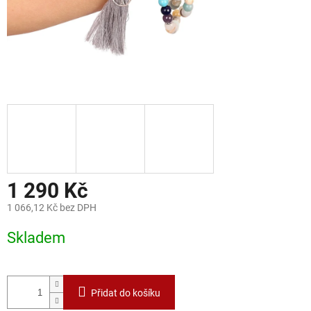
1 290 Kč
1 066,12 Kč bez DPH
Měrná
Skladem
cena:
Přidat do košíku