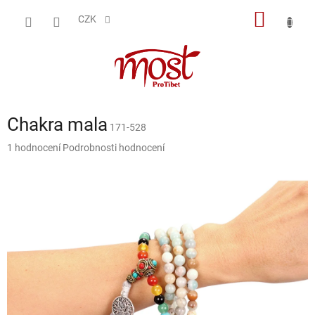
Přejít
NÁKUP
na
CZK
obsah
KOŠÍK
Chakra mala
171-528
Průměrné
1 hodnocení
Podrobnosti hodnocení
hodnocení
produktu
je
5,0
z
5
hvězdiček.