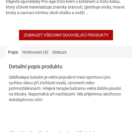
Objevte ájurvédský Pro-age Oční krém s kofeinem a Gotu kolou,
který účinně minimalizuje známky stárnutí, zjemňuje otoky, tmavé
kruhy a navrací očnímu okolí vitalitu a svěží...
ZOBRAZIT VŠECHNY SOUVISEJÍCÍ PRODUKTY
Popis
Hodnocení (4)
Diskuze
Detailní popis produktu
Siddhalepa balzám je velmi populární mezi sportovci pro
rychlou úlevu při ztuhlosti svalů, výronech nebo
pohmožděninách. Hřejivá terapie balzámu velmi dobře působí
na klouby. Napomáhá při nachlazení. Má příjemnou skořicovo-
eukalyptovou vůni.