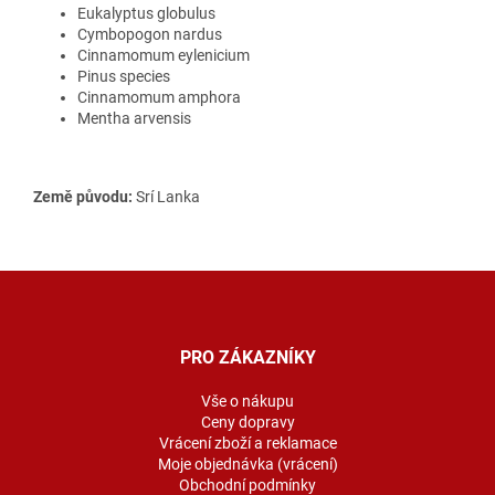
Eukalyptus globulus
Cymbopogon nardus
Cinnamomum eylenicium
Pinus species
Cinnamomum amphora
Mentha arvensis
Země původu:
Srí Lanka
Z
á
p
a
PRO ZÁKAZNÍKY
t
í
Vše o nákupu
Ceny dopravy
Vrácení zboží a reklamace
Moje objednávka (vrácení)
Obchodní podmínky