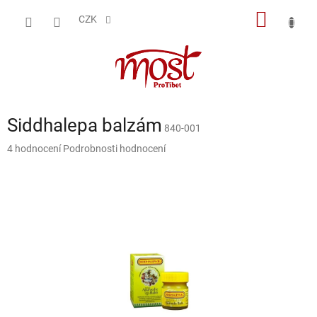
Přejít
NÁKUP
na
CZK
obsah
KOŠÍK
Siddhalepa balzám
840-001
Průměrné
4 hodnocení
Podrobnosti hodnocení
hodnocení
produktu
je
3,5
z
5
hvězdiček.