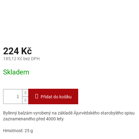
224 Kč
185,12 Kč bez DPH
Měrná
Skladem
cena:
Přidat do košíku
Bylinný balzám vyrobený na základě Ájurvédského starobylého spisu
zaznamenaného před 4000 lety.
Hmotnost: 25 g