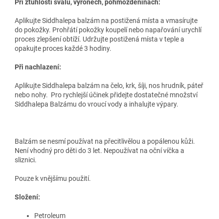
Při ztuhlosti svalů, výronech, pohmožděninách:
Aplikujte Siddhalepa balzám na postižená místa a vmasírujte
do pokožky. Prohřátí pokožky koupelí nebo napařování urychlí
proces zlepšení obtíží. Udržujte postižená místa v teple a
opakujte proces každé 3 hodiny.
Při nachlazení:
Aplikujte Siddhalepa balzám na čelo, krk, šíji, nos hrudník, páteř
nebo nohy. Pro rychlejší účinek přidejte dostatečné množství
Siddhalepa Balzámu do vroucí vody a inhalujte výpary.
Balzám se nesmí používat na přecitlivělou a popálenou kůži.
Není vhodný pro děti do 3 let. Nepoužívat na oční víčka a
sliznici.
Pouze k vnějšímu použití.
Složení:
Petroleum