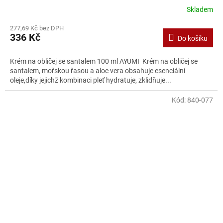
Skladem
277,69 Kč bez DPH
336 Kč
Do košíku
Krém na obličej se santalem 100 ml AYUMI Krém na obličej se
santalem, mořskou řasou a aloe vera obsahuje esenciální
oleje,díky jejichž kombinaci pleť hydratuje, zklidňuje...
Kód:
840-077