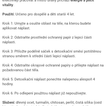
efektivněji pracovat a místo únavy přichází
energie a pocit
vitality
.
Použití:
Určeno pro dospělé a děti starší 4 let.
Krok 1: Umyjte a osušte oblast na těle, na kterou budete
aplikovat náplast.
Krok 2: Odstraňte prostřední ochranný papír z lepicí části
náplasti.
Krok 3: Přiložte podélně sáček s detoxikační směsí potištěnou
stranou směrem k střední části lepicí náplasti.
Krok 4: Odstraňte okrajové ochranné papíry o přilepte náplast na
požadovanou část těla.
Krok 5: Detoxikační náplast ponechte nalepenou alespoň 4
hodiny.
Krok 6: Po odlepení použitou náplast již nepoužívejte.
Složení:
dřevný ocet, turmalín, chitosan, perlit, čistá silika (oxid