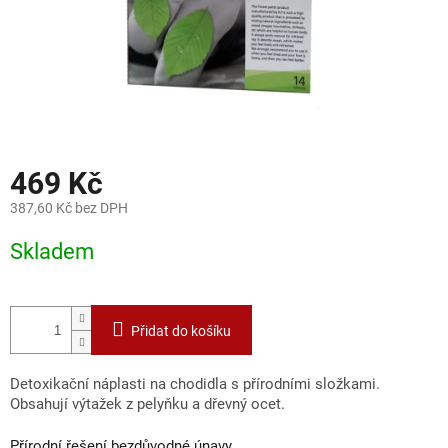
469 Kč
387,60 Kč bez DPH
Měrná
Skladem
cena:
Přidat do košíku
Detoxikační náplasti na chodidla s přírodními složkami.
Obsahují výtažek z pelyňku a dřevný ocet.
Přírodní řešení bezdůvodné únavy