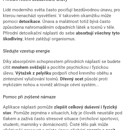
Lidé moderního světa často pociťují bezdůvodnou únavu, pro
kterou nenachází vysvětlení. V takovém okamžiku může
pomoci
detoxikace
. Únava a malátnost totiž bývá často
způsobena nahromaděním odpadních látek a toxinů v těle.
Přírodní detoxikační náplasti do sebe
absorbují všechny tyto
škodliviny
, které zatěžují organismus.
Sledujte vzestup energie
Díky absorpčním schopnostem přírodních náplastí se budete
cítit
mnohem svěžejší
a pocítíte psychickou i fyzickou
úlevu.
Výtažek z pelyňku
podpoří chod krevního oběhu a
zintenzivní vylučování toxinů.
Dřevný ocet
působí proti
mykózám nohou a rovněž aktivuje cévní systém.
..
Pomoc při zvýšené námaze
Aplikace náplasti pomůže
zlepšit celkový duševní i fyzický
stav
. Pomůže zejména v situacích, kdy je člověk neustále pod
tlakem a zažívá často stresové situace (vrcholoví sportovci,
studenti, maminky v domácnosti). Čisté tělo pak může