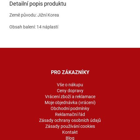
Detailní popis produktu
Země původu: Jižní Korea
Obsah balení: 14 náplastí
Z
á
p
a
PRO ZÁKAZNÍKY
t
í
Vše o nákupu
Ceny dopravy
Vrácení zboží a reklamace
Moje objednávka (vrácení)
Obchodní podmínky
Reklamační řád
Zásady ochrany osobních údajů
Zásady používání cookies
Kontakt
Blog