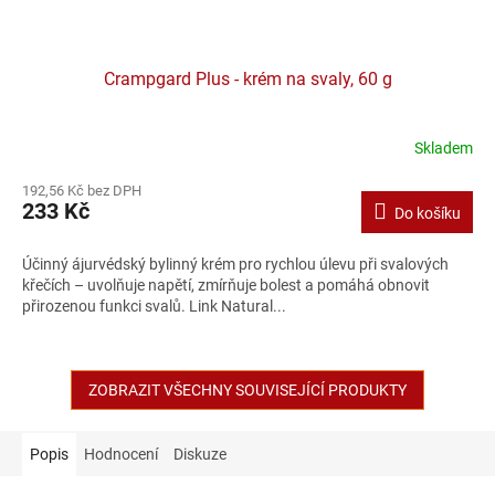
Crampgard Plus - krém na svaly, 60 g
Skladem
192,56 Kč bez DPH
233 Kč
Do košíku
Účinný ájurvédský bylinný krém pro rychlou úlevu při svalových
křečích – uvolňuje napětí, zmírňuje bolest a pomáhá obnovit
přirozenou funkci svalů. Link Natural...
ZOBRAZIT VŠECHNY SOUVISEJÍCÍ PRODUKTY
Popis
Hodnocení
Diskuze