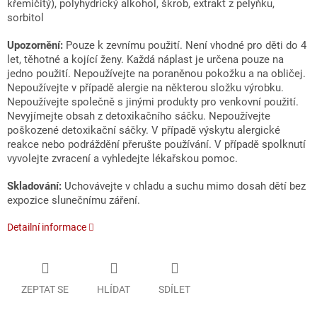
křemičitý), polyhydrický alkohol, škrob, extrakt z pelyňku,
sorbitol
Upozornění:
Pouze k zevnímu použití. Není vhodné pro děti do 4
let, těhotné a kojící ženy. Každá náplast je určena pouze na
jedno použití. Nepoužívejte na poraněnou pokožku a na obličej.
Nepoužívejte v případě alergie na některou složku výrobku.
Nepoužívejte společně s jinými produkty pro venkovní použití.
Nevyjímejte obsah z detoxikačního sáčku. Nepoužívejte
poškozené detoxikační sáčky. V případě výskytu alergické
reakce nebo podráždění přerušte používání. V případě spolknutí
vyvolejte zvracení a vyhledejte lékařskou pomoc.
Skladování:
Uchovávejte v chladu a suchu mimo dosah dětí bez
expozice slunečnímu záření.
Detailní informace
ZEPTAT SE
HLÍDAT
SDÍLET