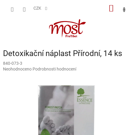
Přejít
NÁKUP
na
CZK
obsah
KOŠÍK
Detoxikační náplast Přírodní, 14 ks
840-073-3
Průměrné
Neohodnoceno
Podrobnosti hodnocení
hodnocení
produktu
je
0,0
z
5
hvězdiček.