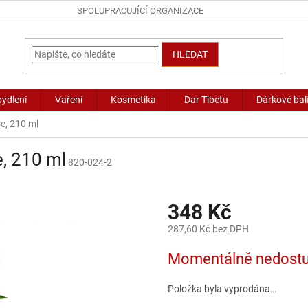
SPOLUPRACUJÍCÍ ORGANIZACE
HLEDAT
bydlení
Vaření
Kosmetika
Dar Tibetu
Dárkové bal
e, 210 ml
, 210 ml
820-024-2
348 Kč
287,60 Kč bez DPH
Měrná
Momentálně nedost
cena:
Položka byla vyprodána…