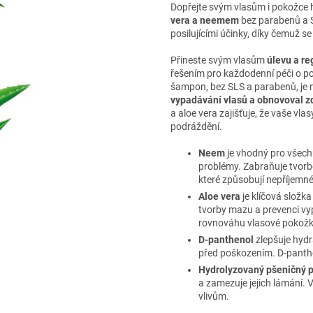
Dopřejte svým vlasům i pokožce h
vera a neemem
bez parabenů a S
posilujícími účinky, díky čemuž se
Přineste svým vlasům
úlevu a r
řešením pro každodenní péči o po
šampon, bez SLS a parabenů, je 
vypadávání vlasů a obnovoval z
a aloe vera zajišťuje, že vaše v
podráždění.
Neem
je vhodný pro všechn
problémy. Zabraňuje tvorb
které způsobují nepříjemné
Aloe vera
je klíčová složk
tvorby mazu a prevenci vy
rovnováhu vlasové pokožky,
D-panthenol
zlepšuje hydr
před poškozením. D-panthe
Hydrolyzovaný pšeničný p
a zamezuje jejich lámání. 
vlivům.