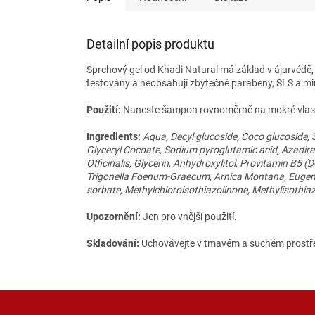
Detailní popis produktu
Sprchový gel od Khadi Natural má základ v ájurvédě,
testovány a neobsahují
zbytečné parabeny, SLS a min
Použití:
Naneste šampon rovnoměrně na mokré vlasy a
Ingredients:
Aqua, Decyl glucoside, Coco glucoside,
Glyceryl Cocoate, Sodium pyroglutamic acid, Azad
Officinalis, Glycerin, Anhydroxylitol, Provitamin B5 
Trigonella Foenum-Graecum, Arnica Montana, Eugenia 
sorbate,
Methylchloroisothiazolinone, Methylisothia
Upozornění:
Jen pro vnější použití.
Skladování:
Uchovávejte v tmavém a suchém prostře
Z
á