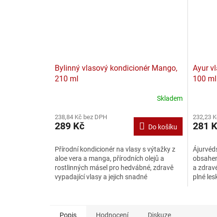
Bylinný vlasový kondicionér Mango,
Ayur vl
210 ml
100 ml
Skladem
238,84 Kč bez DPH
232,23 
289 Kč
281 
Do košíku
Přírodní kondicionér na vlasy s výtažky z
Ájurvéd
aloe vera a manga, přírodních olejů a
obsahem
rostlinných másel pro hedvábné, zdravě
a zdravé
vypadající vlasy a jejich snadné
plné les
rozčesávání. 100%...
značky 
Popis
Hodnocení
Diskuze