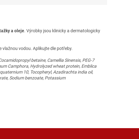
tažky a oleje
.
Výrobky jsou klinicky a dermatologicky
lažnou vodou. Aplikujte dle potřeby.
Cocamidopropyl betaine, Camellia Sinensis, PEG-7
mum Camphora, Hydrolyzed wheat protein, Emblica
yquaternium 10, Tocopheryl, Azadirachta india oil,
earate, Sodium benzoate, Potassium