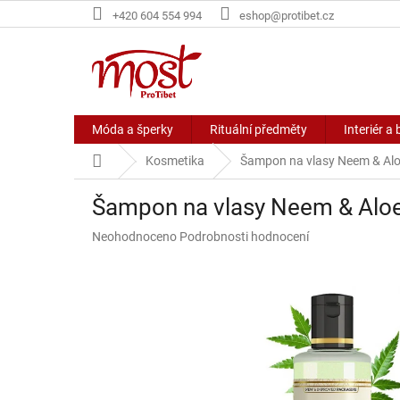
Přejít
+420 604 554 994
eshop@protibet.cz
na
obsah
Móda a šperky
Rituální předměty
Interiér a 
Domů
Kosmetika
Šampon na vlasy Neem & Alo
Šampon na vlasy Neem & Aloe
Průměrné
Neohodnoceno
Podrobnosti hodnocení
hodnocení
produktu
je
0,0
z
5
hvězdiček.