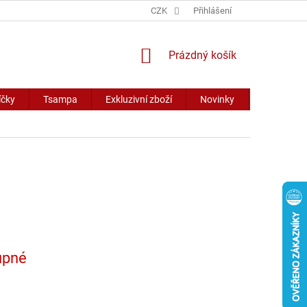
CZK
Přihlášení
NÁKUPNÍ
Prázdný košík
KOŠÍK
íčky
Tsampa
Exkluzivní zboží
Novinky
Slevy
upné