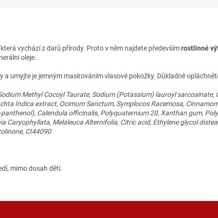
 která vychází z darů přírody. Proto v něm najdete především
rostlinné vý
erální oleje.
 umyjte je jemným masírováním vlasové pokožky. Důkladně opláchněte v
 Sodium Methyl Cocoyl Taurate, Sodium (Potassium) lauroyl sarcosinate, 
irachta Indica extract, Ocimum Sanctum, Symplocos Racemosa, Cinnamo
(D-panthenol), Calendula officinalis, Polyquaternium 20, Xanthan gum, Pol
Caryophyllata, Melaleuca Alternifolia, Citric acid, Ethylene glycol dist
zolinone, CI44090
dí, mimo dosah dětí.