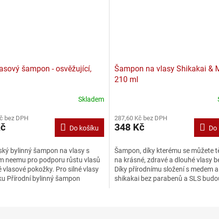
asový šampon - osvěžující,
Šampon na vlasy Shikakai & 
210 ml
Skladem
Kč bez DPH
287,60 Kč bez DPH
Kč
348 Kč
Do košíku
Do 
ský bylinný šampon na vlasy s
Šampon, díky kterému se můžete tě
 neemu pro podporu růstu vlasů
na krásné, zdravé a dlouhé vlasy b
 vlasové pokožky. Pro silné vlasy
Díky přírodnímu složení s medem a
ku Přírodní bylinný šampon
shikakai bez parabenů a SLS budo
Siddhalepa...
nejen...