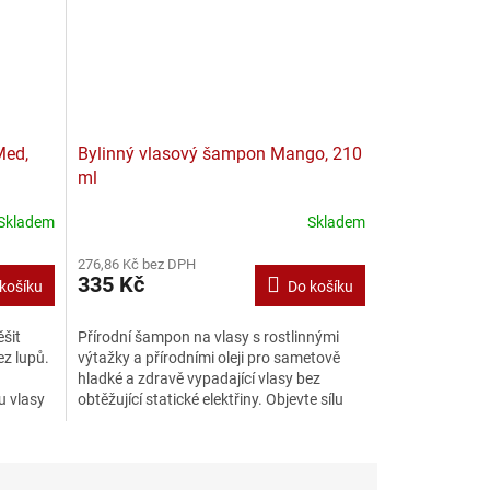
Med,
Bylinný vlasový šampon Mango, 210
ml
Skladem
Skladem
276,86 Kč bez DPH
335 Kč
košíku
Do košíku
šit
Přírodní šampon na vlasy s rostlinnými
ez lupů.
výtažky a přírodními oleji pro sametově
hladké a zdravě vypadající vlasy bez
u vlasy
obtěžující statické elektřiny. Objevte sílu
mangového...