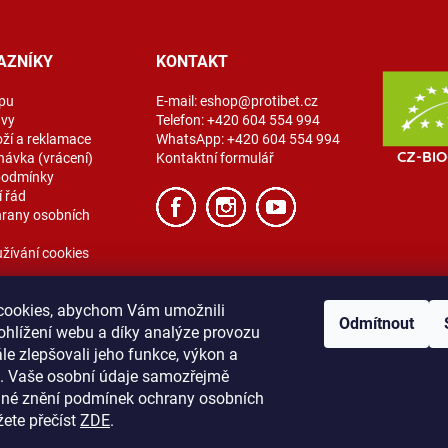
AZNÍKY
KONTAKT
pu
E-mail:
eshop@protibet.cz
avy
Telefon:
+420 604 554 994
oží a reklamace
WhatsApp:
+420 604 554 994
návka (vrácení)
Kontaktní formulář
podmínky
 řád
rany osobních
žívání cookies
cookies, abychom Vám umožnili
Odmítnout
ohlížení webu a díky analýze provozu
e zlepšovali jeho funkce, výkon a
t. Vaše osobní údaje samozřejmě
ibet
Vše o nákupu
Obchodní podmínky
Zásady ochrany osobních úda
lné znění podmínek ochrany osobních
žete přečíst
ZDE
.