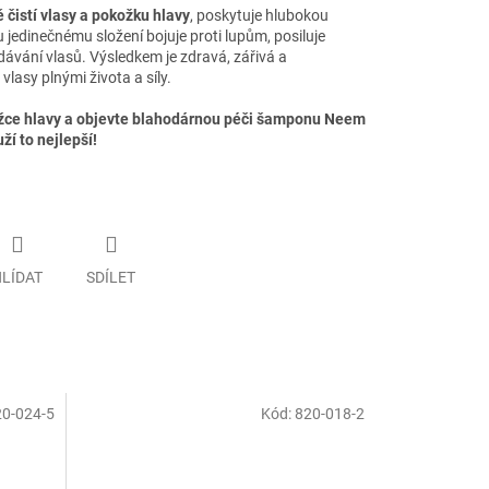
 čistí vlasy a pokožku hlavy
, poskytuje hlubokou
 jedinečnému složení bojuje proti lupům, posiluje
ávání vlasů. Výsledkem je zdravá, zářivá a
vlasy plnými života a síly.
ce hlavy a objevte blahodárnou péči šamponu Neem
ží to nejlepší!
LÍDAT
SDÍLET
0-024-5
Kód:
820-018-2