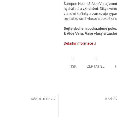
Šampon Neem & Aloe Vera
jemně
hydrataci a
zklidnění
. Díky svému
vlasové kořínky a zamezuje vypad
revitalizovaná vlasová pokožka s 
Dejte sbohem podrážděné pokož
& Aloe Vera. Vaše vlasy si zaslou
Detailní informace
TISK
ZEPTAT SE
H
Kód:
810-037-2
Kód:
82