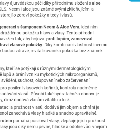
lavy ájurvédskou péči díky přírodnímu složení s
aloe
LS. Neem i aloe jsou známé svými zklidňujícími a
 starají o zdraví pokožky a tedy i vlasů.
egeneraci s šamponem Neem & Aloe Vera
, ideálním
drážděnou pokožku hlavy a vlasy. Tento přírodní
navržen tak, aby bojoval
proti lupům, zamezoval
draví vlasové pokožky
. Díky kombinaci vlastností neemu
lasy budou zdravé, revitalizované a pokožka bez známek
y, kteří se potýkají s různými dermatologickými
ě lupů a brání vzniku mykotických mikroorganismů,
 svědění, suchost, olupování nebo začervenání.
a pro posílení vlasových kořínků, kontrolu nadměrné
padávání vlasů. Působí také hydratačně a obnovuje
 čímž dodává vlasům vitalitu a lesk.
ataci a pružnost vlasů, dodává jim objem a chrání je
nol zanechává vlasy hladké a snadno upravitelné.
rotein
pomáhá posilovat vlasy, zlepšuje jejich pružnost
Vlasy jsou díky němu pevné, hladké a odolné vůči vnějším