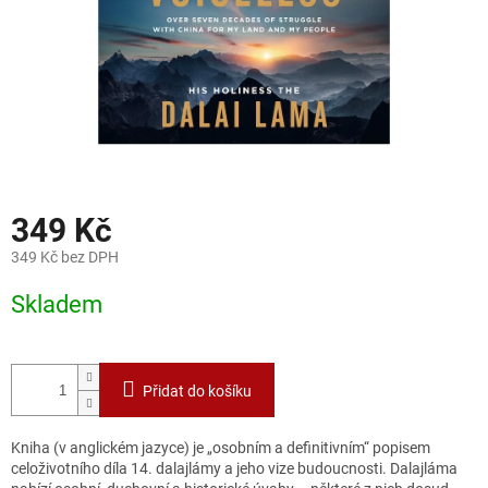
349 Kč
349 Kč bez DPH
Měrná
Skladem
cena:
Přidat do košíku
Kniha (v anglickém jazyce) je „osobním a definitivním“ popisem
celoživotního díla 14. dalajlámy a jeho vize budoucnosti. Dalajláma