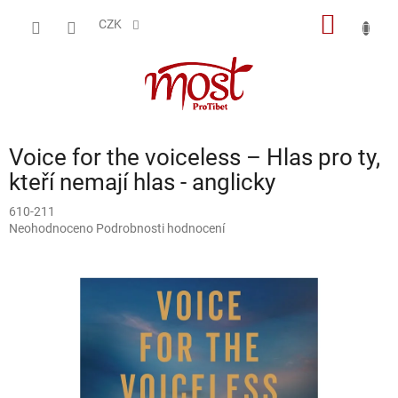
Přejít
NÁKUP
na
CZK
obsah
KOŠÍK
Voice for the voiceless – Hlas pro ty,
kteří nemají hlas - anglicky
610-211
Průměrné
Neohodnoceno
Podrobnosti hodnocení
hodnocení
produktu
je
0,0
z
5
hvězdiček.