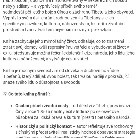
nabízí osobní, duchovní a historické úvahy – některé z nich dosud
nebyly sdíleny – a vypráví celý příběh svého téměř
sedmdesátipětiletého boje s Čínou o záchranu Tibetu a jeho obyvatel.
Vypráví o svém úsilí chránit rodnou zemi a Tibeťany s jejich
specifickým jazykem, kulturou, náboženstvím, historií a životním
prostředím tváří v tvář těm největším možným překážkám.
Kniha zachycuje jeho mimořádný život, odhaluje, co to znamená
ztratit svůj domov kvůli represivnímu vetřelci a vybudovat si život v
exilu; představuje možná řešení existenční krize národa, jeho lidu, jeho
kultury a náboženství; a vytyčuje cestu vpřed.
Kniha je mocným svědectvím od člověka a duchovního vůdce
Tibeťanů, který sdílí jak svou bolest, tak trvalou naději v pokračující
snaze svého lidu o důstojnost a svobodu.
💡
Co tato kniha přináší:
Osobní příběh životní cesty
– od dětství v Tibetu, přes invazi
Číny v roce 1950 a násilný exil v Indii až po celosvětové
působení za lidská práva a kulturní přežití tibetského národa.
Historický a politický kontext
– autor reflektuje své rozhovory
s čínskými představiteli, realisticky hodnotí dosavadní strategie