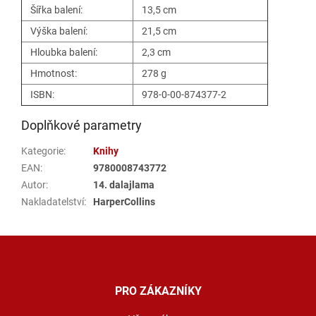
Šířka balení:
13,5 cm
Výška balení:
21,5 cm
Hloubka balení:
2,3 cm
Hmotnost:
278 g
ISBN:
978-0-00-874377-2
Doplňkové parametry
Kategorie
:
Knihy
EAN
:
9780008743772
Autor
:
14. dalajlama
Nakladatelství
:
HarperCollins
Z
á
p
a
PRO ZÁKAZNÍKY
t