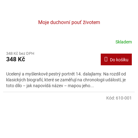
Moje duchovní pouť životem
Skladem
348 Kč bez DPH
348 Kč
Do košíku
Ucelený a myšlenkově pestrý portrét 14. dalajlamy. Na rozdíl od
klasických biografií, které se zaměřují na chronologii událostí, je
toto dílo – jak napovídá název – mapou jeho...
Kód:
610-001