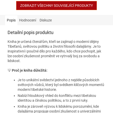
ZOBRAZIT VŠECHNY SOUVISEJÍCÍ PRODUKTY
Popis
Hodnocení
Diskuze
Detailní popis produktu
Kniha je určená čtenářům, kteří se zajímají o moderní dějiny
Tibeťanů, světovou politiku a životní filosofii dalajlámy. Je to
inspirativní i poučné dílo pro každého, kdo chce pochopit, jak
lze osobní zkušenost proměnit ve vytrvalý boj za svobodu a
lidskost.
💡
Proč je kniha důležitá:
Je to unikátní svědectví jednoho z nejdéle působících
světových vůdců, který byl svědkem klíčových momentů
moderní tibetské historie.
Nabízí hloubkový vhled do konfliktu mezi tibetskou
identitou a čínskou politikou, a to z první ruky.
Kniha je zároveň výzvou k lidskému porozumění, kde
dalajláma propojuje osobní zkušenost s univerzálními