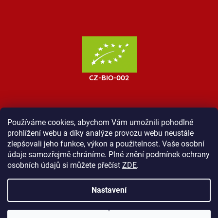
Používáme cookies, abychom Vám umožnili pohodlné
prohlížení webu a díky analýze provozu webu neustále
MOST ProTibet
Vše o nákupu
Obchodní podmínky
zlepšovali jeho funkce, výkon a použitelnost. Vaše osobní
Zásady ochrany osobních údajů
Kontakt
údaje samozřejmě chráníme. Plné znění podmínek ochrany
osobních údajů si můžete přečíst
ZDE
.
Nastavení
Vytvořil Shoptet