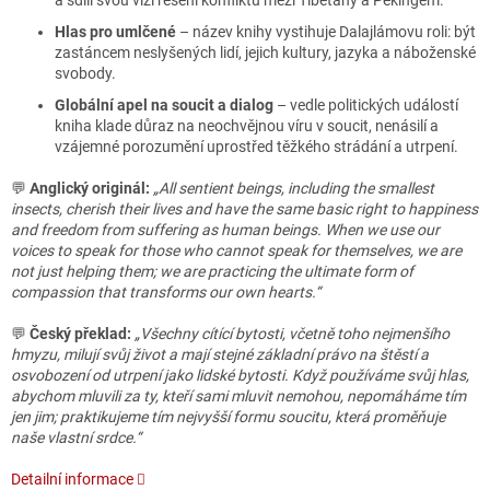
a sdílí svou vizi řešení konfliktu mezi Tibeťany a Pekingem.
Hlas pro umlčené
– název knihy vystihuje Dalajlámovu roli: být
zastáncem neslyšených lidí, jejich kultury, jazyka a náboženské
svobody.
Globální apel na soucit a dialog
– vedle politických událostí
kniha klade důraz na neochvějnou víru v soucit, nenásilí a
vzájemné porozumění uprostřed těžkého strádání a utrpení.
💬
Anglický originál:
„All sentient beings, including the smallest
insects, cherish their lives and have the same basic right to happiness
and freedom from suffering as human beings. When we use our
voices to speak for those who cannot speak for themselves, we are
not just helping them; we are practicing the ultimate form of
compassion that transforms our own hearts.“
💬
Český překlad:
„Všechny cítící bytosti, včetně toho nejmenšího
hmyzu, milují svůj život a mají stejné základní právo na štěstí a
osvobození od utrpení jako lidské bytosti. Když používáme svůj hlas,
abychom mluvili za ty, kteří sami mluvit nemohou, nepomáháme tím
jen jim; praktikujeme tím nejvyšší formu soucitu, která proměňuje
naše vlastní srdce.“
Detailní informace