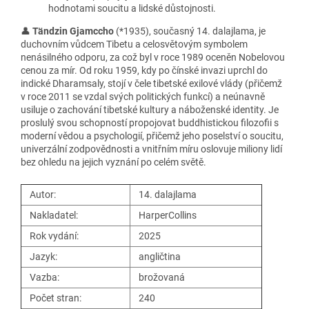
hodnotami soucitu a lidské důstojnosti.
👤
Tändzin Gjamccho
(*1935), současný 14. dalajlama, je
duchovním vůdcem Tibetu a celosvětovým symbolem
nenásilného odporu, za což byl v roce 1989 oceněn Nobelovou
cenou za mír. Od roku 1959, kdy po čínské invazi uprchl do
indické Dharamsaly, stojí v čele tibetské exilové vlády (přičemž
v roce 2011 se vzdal svých politických funkcí) a neúnavně
usiluje o zachování tibetské kultury a náboženské identity. Je
proslulý svou schopností propojovat buddhistickou filozofii s
moderní vědou a psychologií, přičemž jeho poselství o soucitu,
univerzální zodpovědnosti a vnitřním míru oslovuje miliony lidí
bez ohledu na jejich vyznání po celém světě.
Autor:
14. dalajlama
Nakladatel:
HarperCollins
Rok vydání:
2025
Jazyk:
angličtina
Vazba:
brožovaná
Počet stran:
240