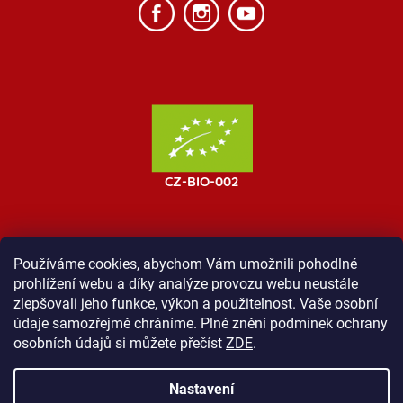
Používáme cookies, abychom Vám umožnili pohodlné
prohlížení webu a díky analýze provozu webu neustále
MOST ProTibet
Vše o nákupu
Obchodní podmínky
zlepšovali jeho funkce, výkon a použitelnost. Vaše osobní
Zásady ochrany osobních údajů
Kontakt
údaje samozřejmě chráníme. Plné znění podmínek ochrany
osobních údajů si můžete přečíst
ZDE
.
Nastavení
Vytvořil Shoptet