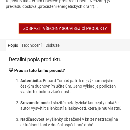
tajnosti v klášterním i laickém prostředí Tibetu. Nedžang (v
překladu doslova „pročištění energetických drah“)...
ZOBRAZIT VŠECHNY SOUVISEJÍCÍ PRODUKTY
Popis
Hodnocení
Diskuze
Detailní popis produktu
💡 Proč si tuto knihu přečíst?
Autenticita:
Eduard Tomáš patří k nejvýznamnějším
českým duchovním učitelům. Jeho výklad je podložen
vlastní hlubokou zkušeností.
Srozumitelnost:
I složité metafyzické koncepty dokáže
autor vysvětlit s lehkostí a laskavostí, která je mu vlastní.
Nadčasovost
: Myšlenky obsažené v knize neztrácejí na
aktuálnosti ani v dnešní uspěchané době.