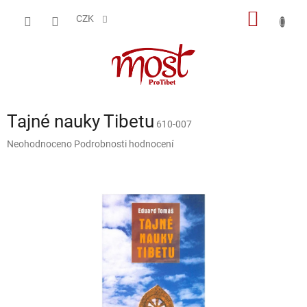
Přejít
NÁKUP
na
CZK
obsah
KOŠÍK
Tajné nauky Tibetu
610-007
Průměrné
Neohodnoceno
Podrobnosti hodnocení
hodnocení
produktu
je
0,0
z
5
hvězdiček.