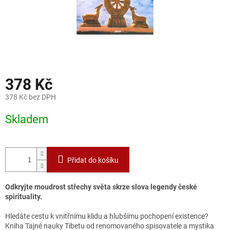
378 Kč
378 Kč bez DPH
Měrná
Skladem
cena:
Přidat do košíku
Odkryjte moudrost střechy světa skrze slova legendy české
spirituality.
Hledáte cestu k vnitřnímu klidu a hlubšímu pochopení existence?
Kniha Tajné nauky Tibetu od renomovaného spisovatele a mystika