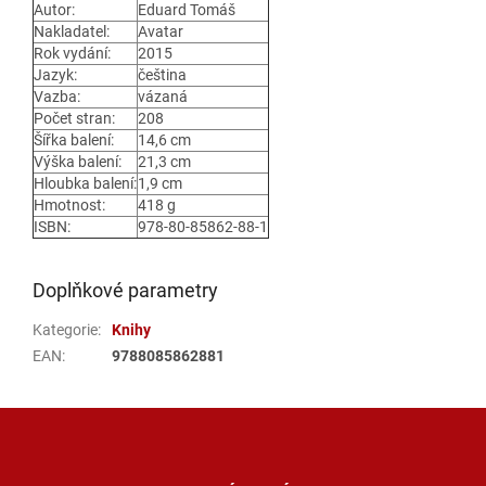
Autor:
Eduard Tomáš
Nakladatel:
Avatar
Rok vydání:
2015
Jazyk:
čeština
Vazba:
vázaná
Počet stran:
208
Šířka balení:
14,6 cm
Výška balení:
21,3 cm
Hloubka balení:
1,9 cm
Hmotnost:
418 g
ISBN:
978-80-85862-88-1
Doplňkové parametry
Kategorie
:
Knihy
EAN
:
9788085862881
Z
á
p