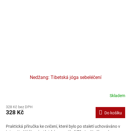
Nedžang: Tibetská jóga sebeléčení
Skladem
328 Kč bez DPH
328 Kč
Do košíku
Praktická příručka ke cvičení, které bylo po staletí uchováváno v