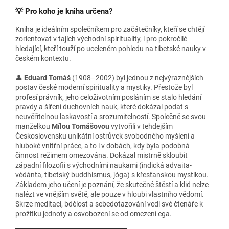
💡 Pro koho je kniha určena?
Kniha je ideálním společníkem pro začátečníky, kteří se chtějí
zorientovat v tajích východní spirituality, i pro pokročilé
hledající, kteří touží po uceleném pohledu na tibetské nauky v
českém kontextu.
👤
Eduard Tomáš
(1908–2002) byl jednou z nejvýraznějších
postav české moderní spirituality a mystiky. Přestože byl
profesí právník, jeho celoživotním posláním se stalo hledání
pravdy a šíření duchovních nauk, které dokázal podat s
neuvěřitelnou laskavostí a srozumitelností. Společně se svou
manželkou
Mílou Tomášovou
vytvořili v tehdejším
Československu unikátní ostrůvek svobodného myšlení a
hluboké vnitřní práce, a to i v dobách, kdy byla podobná
činnost režimem omezována. Dokázal mistrně skloubit
západní filozofii s východními naukami (indická advaita-
védánta, tibetský buddhismus, jóga) s křesťanskou mystikou.
Základem jeho učení je poznání, že skutečné štěstí a klid nelze
nalézt ve vnějším světě, ale pouze v hloubi vlastního vědomí.
Skrze meditaci, bdělost a sebedotazování vedl své čtenáře k
prožitku jednoty a osvobození se od omezení ega.