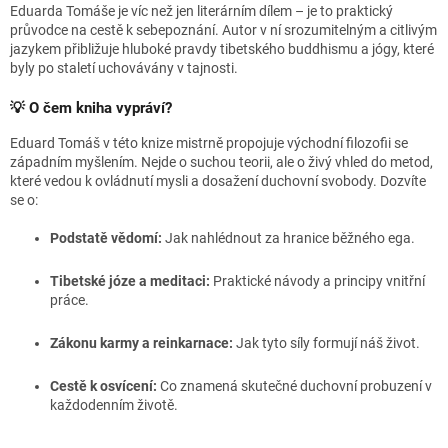
Eduarda Tomáše je víc než jen literárním dílem – je to praktický
průvodce na cestě k sebepoznání. Autor v ní srozumitelným a citlivým
jazykem přibližuje hluboké pravdy tibetského buddhismu a jógy, které
byly po staletí uchovávány v tajnosti.
💡 O čem kniha vypráví?
Eduard Tomáš v této knize mistrně propojuje východní filozofii se
západním myšlením. Nejde o suchou teorii, ale o živý vhled do metod,
které vedou k ovládnutí mysli a dosažení duchovní svobody. Dozvíte
se o:
Podstatě vědomí:
Jak nahlédnout za hranice běžného ega.
Tibetské józe a meditaci:
Praktické návody a principy vnitřní
práce.
Zákonu karmy a reinkarnace:
Jak tyto síly formují náš život.
Cestě k osvícení:
Co znamená skutečné duchovní probuzení v
každodenním životě.