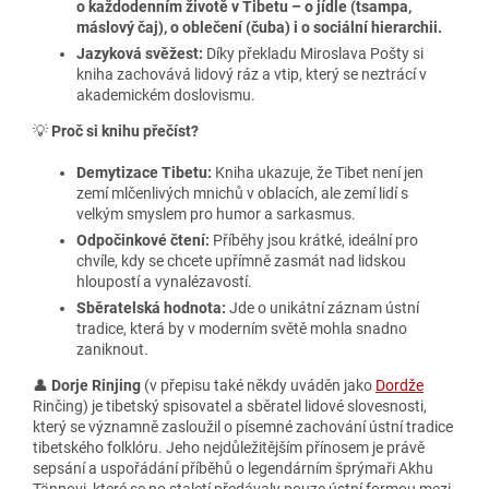
o každodenním životě v Tibetu – o jídle (tsampa,
máslový čaj), o oblečení (čuba) i o sociální hierarchii.
Jazyková svěžest:
Díky překladu Miroslava Pošty si
kniha zachovává lidový ráz a vtip, který se neztrácí v
akademickém doslovismu.
💡
Proč si knihu přečíst?
Demytizace Tibetu:
Kniha ukazuje, že Tibet není jen
zemí mlčenlivých mnichů v oblacích, ale zemí lidí s
velkým smyslem pro humor a sarkasmus.
Odpočinkové čtení:
Příběhy jsou krátké, ideální pro
chvíle, kdy se chcete upřímně zasmát nad lidskou
hloupostí a vynalézavostí.
Sběratelská hodnota:
Jde o unikátní záznam ústní
tradice, která by v moderním světě mohla snadno
zaniknout.
👤
Dorje Rinjing
(v přepisu také někdy uváděn jako
Dordže
Rinčing) je tibetský spisovatel a sběratel lidové slovesnosti,
který se významně zasloužil o písemné zachování ústní tradice
tibetského folklóru. Jeho nejdůležitějším přínosem je právě
sepsání a uspořádání příběhů o legendárním šprýmaři Akhu
Tänpovi, které se po staletí předávaly pouze ústní formou mezi