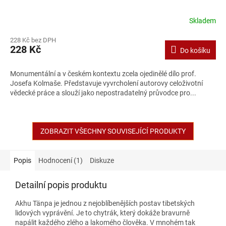
Skladem
228 Kč bez DPH
228 Kč
Do košíku
Monumentální a v českém kontextu zcela ojedinělé dílo prof.
Josefa Kolmaše. Představuje vyvrcholení autorovy celoživotní
vědecké práce a slouží jako nepostradatelný průvodce pro...
ZOBRAZIT VŠECHNY SOUVISEJÍCÍ PRODUKTY
Popis
Hodnocení (1)
Diskuze
Detailní popis produktu
Akhu Tänpa je jednou z nejoblíbenějších postav tibetských
lidových vyprávění. Je to chytrák, který dokáže bravurně
napálit každého zlého a lakomého člověka. V mnohém tak