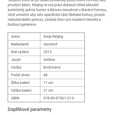
prostým lidem. Rinjing ve své práci dokázal citlivě skloubit
autentický jadrný humor a lidovou moudrost s literární formou,
čímž umožnil, aby tato specifická část tibetské kultury, prostá
náboženského patosu, zůstala živá i pro moderní čtenáře a
budoucí generace.
Autor:
Dorje Rinjing
Nakladatel:
Apostrof
Rok vydání:
2013
Jazyk:
čeština
Vazba:
brožovaná
Počet stran:
48
Šířka balení:
11 cm
Výška balení:
21 cm
ISBN:
978-80-87561-27-0
Doplňkové parametry