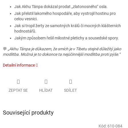
Jak Akhu Tänpa dokázal prodat „zlatonosného“ osla.
Jak přelstil lakomého hospodáře, aby vystrojil hostinu pro
celou vesnici.
Jak si tropil žerty ze samotných králů či mocných klášterních
hodnostářů.
Jakým způsobem řešil milostné pletichy a sousedské spory.
💬
„Akhu Tänpa je důkazem, že smích je v Tibetu stejně důležitý jako
modlitba. Možná je to dokonce ta nejúčinnější modlitba proti pýše.“
Detailní informace
ZEPTAT SE
HLÍDAT
SDÍLET
Související produkty
Kód:
610-084