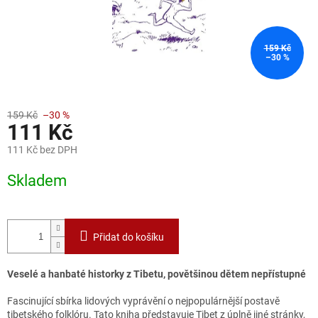
159 Kč
–30 %
159 Kč
–30 %
111 Kč
111 Kč bez DPH
Měrná
Skladem
cena:
Přidat do košíku
Veselé a hanbaté historky z Tibetu, povětšinou dětem nepřístupné
Fascinující sbírka lidových vyprávění o nejpopulárnější postavě
tibetského folklóru. Tato kniha představuje Tibet z úplně jiné stránky,