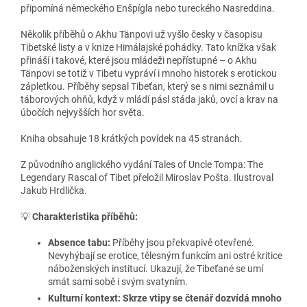
připomíná německého Enšpígla nebo tureckého Nasreddina.
Několik příběhů o Akhu Tänpovi už vyšlo česky v časopisu
Tibetské listy a v knize Himálajské pohádky. Tato knížka však
přináší i takové, které jsou mládeži nepřístupné – o Akhu
Tänpovi se totiž v Tibetu vypráví i mnoho historek s erotickou
zápletkou. Příběhy sepsal Tibeťan, který se s nimi seznámil u
táborových ohňů, když v mládí pásl stáda jaků, ovcí a krav na
úbočích nejvyšších hor světa.
Kniha obsahuje 18 krátkých povídek na 45 stranách.
Z původního anglického vydání Tales of Uncle Tompa: The
Legendary Rascal of Tibet přeložil Miroslav Pošta. Ilustroval
Jakub Hrdlička.
💡
Charakteristika příběhů:
Absence tabu:
Příběhy jsou překvapivě otevřené.
Nevyhýbají se erotice, tělesným funkcím ani ostré kritice
náboženských institucí. Ukazují, že Tibeťané se umí
smát sami sobě i svým svatyním.
Kulturní kontext: Skrze vtipy se čtenář dozvídá mnoho