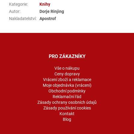
Kategorie
:
Knihy
Autor
:
Dorje Rinjing
Nakladatelství
:
Apostrof
Z
á
p
a
PRO ZÁKAZNÍKY
t
í
Vše o nákupu
Ceny dopravy
Vrácení zboží a reklamace
Moje objednávka (vrácení)
Obchodní podmínky
Reklamační řád
Zásady ochrany osobních údajů
Zásady používání cookies
Kontakt
Blog