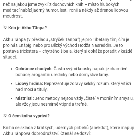
než na jakou jsme zvyklí z duchovních knih – místo hlubokých
meditací nabízí jadrný humor, lest, ironii a někdy až drsnou lidovou
moudrost.
💡
Kdo je Akhu Tänpa?
Akhu Tänpa (v překladu „strýček Tänpa“) je pro Tibeťany tím, čím je
pro nás Enšpígl nebo pro Blízký východ Hodža Nasreddin. Je to
postava trickstera – chytrého šibala, který si dokáže poradit v každé
situaci.
Ochránce chudých:
Často svými kousky napaluje chamtivé
boháče, arogantní úředníky nebo domýšlivé lamy.
Lidový hrdina:
Reprezentuje zdravý selský rozum, který vítězí
nad mocí a tituly.
Mistr lsti:
Jeho metody nejsou vždy „čisté“ v morálním smyslu,
ale vždy jsou nesmírně vtipné a trefné.
💡
O čem kniha vypráví?
Kniha se skládá z krátkých, úderných příběhů (anekdot), které mapují
Akhu Tänpova dobrodružství. Čtenář se dozví: