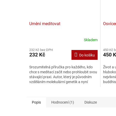
Umění meditovat
Osvíce
Skladem
232 Kč bez DPH
450 Kč 
232 Kč
450 
Do košíku
Srozumitelná příručka pro každého, kdo
Život a 
chce s meditací začít nebo prohloubit svou
hluboko
stávající praxi. Autor, který je původním
nejvlivn
vzděláním molekulární genetik a nyní
buddhism
buddhistický...
Rinpočh
Popis
Hodnocení (1)
Diskuze