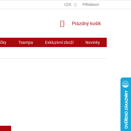
CZK
Přihlášení
NÁKUPNÍ
Prázdný košík
KOŠÍK
íčky
Tsampa
Exkluzivní zboží
Novinky
Slevy