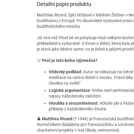
Detailní popis produktu
Matthieu Ricard, žijící střídavě v klášteře Žečhen v N
buddhismu v Evropě. Po dlouholeté výzkumné praxi v 
buddhistického mnicha.
Již více než třicet let se pohybuje mezi velkými duch
překladatel a vydavatel. V Knize o štěstí, která byla 
je stará jako lidstvo samo: co je štěstí a jakými prost
💡
Proč je tato kniha výjimečná?
Vědecký podklad:
Autor se odkazuje na četné s
meditace na centra štěstí v mozku. Právě díky
člověka na světě“.
Logická argumentace:
Kniha není sentimentáln
nejsou nábožensky založeni.
Hloubka a srozumitelnost:
Ačkoliv jde o hlubo
příklady z každodenního života.
👤
Matthieu Ricard
(* 1946) je francouzský buddhisti
tlumočníkem dalajlamy pro francouzštinu a uznávaný
charitativní projekty v Asii (školy, nemocnice).