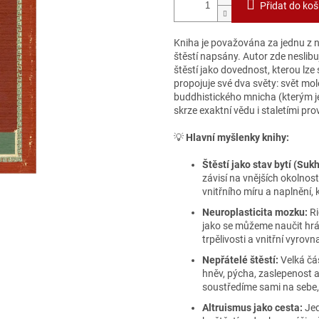
Přidat do koš
Kniha je považována za jednu z ne
štěstí napsány. Autor zde neslibu
štěstí jako dovednost, kterou lze
propojuje své dva světy: svět mol
buddhistického mnicha (kterým j
skrze exaktní vědu i staletími pr
💡
Hlavní myšlenky knihy:
Štěstí jako stav bytí (Sukh
závisí na vnějších okolnos
vnitřního míru a naplnění, 
Neuroplasticita mozku:
Ri
jako se můžeme naučit hrá
trpělivosti a vnitřní vyrovn
Nepřátelé štěstí:
Velká čás
hněv, pýcha, zaslepenost a
soustředíme sami na sebe,
Altruismus jako cesta:
Jed