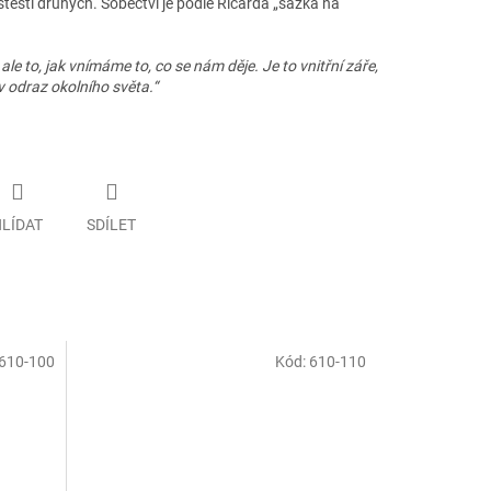
 štěstí druhých. Sobectví je podle Ricarda „sázka na
 ale to, jak vnímáme to, co se nám děje. Je to vnitřní záře,
v odraz okolního světa.“
LÍDAT
SDÍLET
610-100
Kód:
610-110