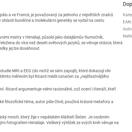
Dop
epálu a ve Francii, je pova­žovaný za jednoho z největších znalců
Kate
oblasti buněčné a molekulární genetiky se vydal na cestu
EAN
:
Auto
Nakl
ovními mistry v Himálaji, působí jako dalajlámův tlumočník,
přeložena do více než deseti světových jazyků, se věnuje otázce, která
ředky jej lze dosáhnout.
tudie MRI a EEG (do nichž se sám zapojil), které dokazují vliv
 těmto měřením byl Ricard médii označen za „nejšťastnějšího
í. Ricard argumentuje velmi racionálně, což ocení i čtenáři, kteří
ké filozofické téma, autor píše čtivě, používá krásné metafory a
cký mnich, který žije v nepálském klášteři Šečen. Je osobním
m fotografem Himálaje. Veškerý výtěžek ze svých knih věnuje na