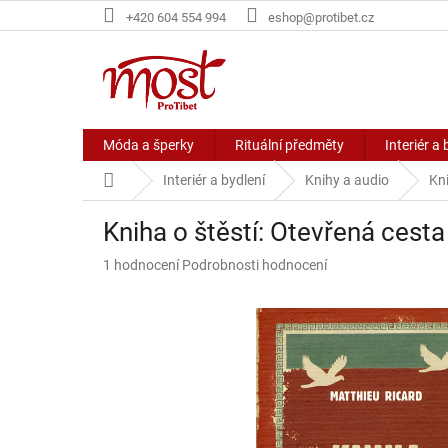
Přejít
+420 604 554 994
eshop@protibet.cz
na
obsah
Móda a šperky
Rituální předměty
Interiér a 
Domů
Interiér a bydlení
Knihy a audio
Kn
Kniha o štěstí: Otevřená cest
Průměrné
1 hodnocení
Podrobnosti hodnocení
hodnocení
produktu
je
5,0
z
5
hvězdiček.