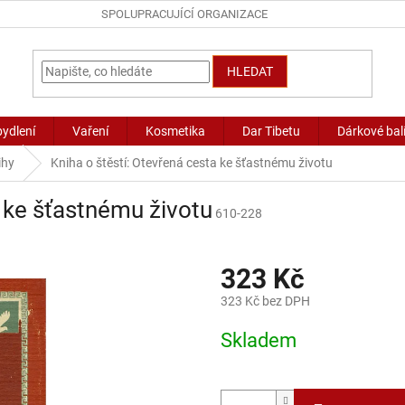
SPOLUPRACUJÍCÍ ORGANIZACE
HLEDAT
bydlení
Vaření
Kosmetika
Dar Tibetu
Dárkové bal
ihy
Kniha o štěstí: Otevřená cesta ke šťastnému životu
a ke šťastnému životu
610-228
323 Kč
323 Kč bez DPH
Měrná
Skladem
cena: