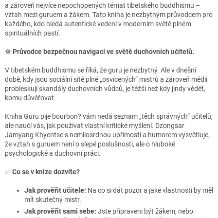
a zároveň nejvíce nepochopených témat tibetského buddhismu –
vztah mezi guruem a žákem. Tato kniha je nezbytným průvodcem pro
každého, kdo hledá autentické vedení v moderním světě plném
spirituálních pastí.
☸️
Průvodce bezpečnou navigací ve světě duchovních učitelů.
V tibetském buddhismu se říká, že guru je nezbytný. Ale v dnešní
době, kdy jsou sociální sítě plné „osvícených“ mistrů a zároveň médii
probleskují skandály duchovních vůdců, je těžší než kdy jindy vědět,
komu důvěřovat.
Kniha Guru pije bourbon? vám nedá seznam „těch správných“ učitelů,
ale naučí vás, jak používat vlastní kritické myšlení. Dzongsar
Jamyang Khyentse s nemilosrdnou upřímostí a humorem vysvětluje,
že vztah s guruem není o slepé poslušnosti, ale o hluboké
psychologické a duchovní práci.
✅
Co se v knize dozvíte?
Jak prověřit učitele:
Na co si dát pozor a jaké vlastnosti by měl
mít skutečný mistr.
Jak prověřit sami sebe:
Jste připraveni být žákem, nebo