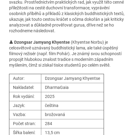
svazku. Prostřednictvím praktických rad, jak využít této cenné
příležitosti na cestě duchovní transformace, vyprávění
osobních příběhů a příkladů z klasických buddhistických textů,
ukazuje, jak touto cestou kráčet s očima dokořán a jak kriticky
analyzovat a důkladně prověřovat gurua, dříve než se ho
rozhodneme následovat.
👤
Dzongsar Jamyang Khyentse
(Khyentse Norbu) je
celosvětově uznávaný buddhistický lama, ale také úspěšný
filmový režisér (např. film Pohár). Je známý svou schopností
propojit hlubokou znalost tradice s moderním západním
myšlením, čímž si získal tisíce studentů po celém světě.
Autor:
Dzongsar Jamyang Khyentse
Nakladatel:
DharmaGaia
Rok vydání:
2025
Jazyk:
čeština
Vazba:
brožovaná
Počet stran:
284
Šířka balení:
13,5 cm