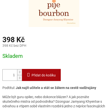
398 Kč
398 Kč bez DPH
Měrná
Skladem
cena:
Přidat do košíku
Podtitul:
Jak najít učitele a stát se žákem na cestě vadžrajány
Může být guru opilec, nebo dokonce blázen? A jak poznáte
skutečného mistra od podvodníka? Dzongsar Jamyang Khyentse s
odvahou a vtipem sobě vlastním rozebírá jedno z nejvíce fascinujících