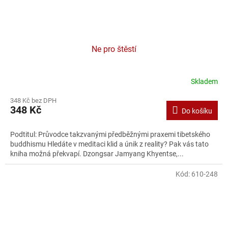
Ne pro štěstí
Skladem
348 Kč bez DPH
348 Kč
Do košíku
Podtitul: Průvodce takzvanými předběžnými praxemi tibetského
buddhismu Hledáte v meditaci klid a únik z reality? Pak vás tato
kniha možná překvapí. Dzongsar Jamyang Khyentse,...
Kód:
610-248