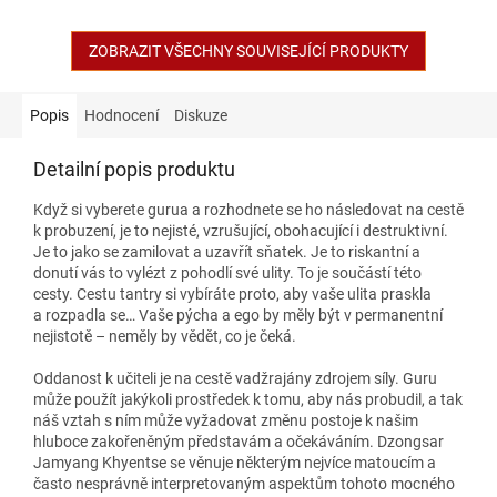
ZOBRAZIT VŠECHNY SOUVISEJÍCÍ PRODUKTY
Popis
Hodnocení
Diskuze
Detailní popis produktu
Když si vyberete gurua a rozhodnete se ho následovat na cestě
k probuzení, je to nejisté, vzrušující, obohacující i destruktivní.
Je to jako se zamilovat a uzavřít sňatek. Je to riskantní a
donutí vás to vylézt z pohodlí své ulity. To je součástí této
cesty. Cestu tantry si vybíráte proto, aby vaše ulita praskla
a rozpadla se… Vaše pýcha a ego by měly být v permanentní
nejistotě – neměly by vědět, co je čeká.
Oddanost k učiteli je na cestě vadžrajány zdrojem síly. Guru
může použít jakýkoli prostředek k tomu, aby nás probudil, a tak
náš vztah s ním může vyžadovat změnu postoje k našim
hluboce zakořeněným představám a očekáváním. Dzongsar
Jamyang Khyentse se věnuje některým nejvíce matoucím a
často nesprávně interpretovaným aspektům tohoto mocného