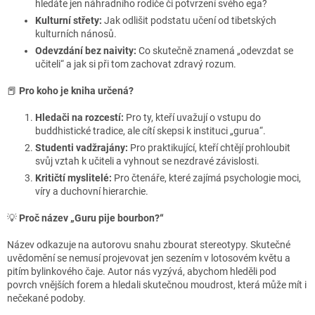
hledáte jen náhradního rodiče či potvrzení svého ega?
Kulturní střety:
Jak odlišit podstatu učení od tibetských
kulturních nánosů.
Odevzdání bez naivity:
Co skutečně znamená „odevzdat se
učiteli“ a jak si při tom zachovat zdravý rozum.
📕
Pro koho je kniha určená?
Hledači na rozcestí:
Pro ty, kteří uvažují o vstupu do
buddhistické tradice, ale cítí skepsi k instituci „gurua“.
Studenti vadžrajány:
Pro praktikující, kteří chtějí prohloubit
svůj vztah k učiteli a vyhnout se nezdravé závislosti.
Kritičtí myslitelé:
Pro čtenáře, které zajímá psychologie moci,
víry a duchovní hierarchie.
💡
Proč název „Guru pije bourbon?“
Název odkazuje na autorovu snahu zbourat stereotypy. Skutečné
uvědomění se nemusí projevovat jen sezením v lotosovém květu a
pitím bylinkového čaje. Autor nás vyzývá, abychom hleděli pod
povrch vnějších forem a hledali skutečnou moudrost, která může mít i
nečekané podoby.