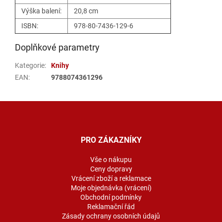
Výška balení:
20,8 cm
ISBN:
978-80-7436-129-6
Doplňkové parametry
Kategorie
:
Knihy
EAN
:
9788074361296
Z
á
p
a
PRO ZÁKAZNÍKY
t
í
Vše o nákupu
Ceny dopravy
Vrácení zboží a reklamace
Moje objednávka (vrácení)
Obchodní podmínky
Reklamační řád
Zásady ochrany osobních údajů