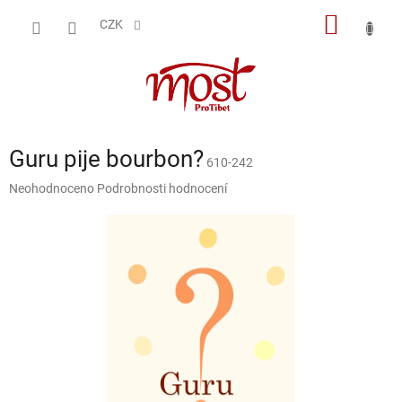
Přejít
NÁKUP
na
CZK
obsah
KOŠÍK
Guru pije bourbon?
610-242
Průměrné
Neohodnoceno
Podrobnosti hodnocení
hodnocení
produktu
je
0,0
z
5
hvězdiček.