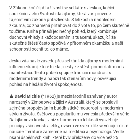
V Zákonu kočičí přitažlivosti se setkáte s Jeskou, kočičí
společnicí Jeho Svatosti dalajlamy, která vás provede
tajemstvím zákona přitažlivosti. S lehkostí a nadhledem
zkoumá, co znamená přitahovat do života to, po čem skutečně
toužíme. Kniha přináší jedinečný pohled, který kombinuje
duchovní vhledy s každodenními situacemi, ukazující, že
skutečné štěstí často spočívá v přítomném okamžiku a naší
schopnosti ocenit to, co máme.
Jeska vás navíc zavede přes setkání dalajlamy s moderními
influencerkami, které hledají cesty ke štěstí pomocí afirmací a
manifestací. Tento příběh spojuje tradiční moudrost s
moderními trendy a nabízí tak čtenářům nový, osvěžující
pohled na hledání životní spokojenosti.
👤
David Michie
(*1962) je mezinárodně uznávaný autor
narozený v Zimbabwe a žijící v Austrálii, který se proslavil
zejména propojováním buddhistické moudrosti s moderním
stylem života. Světovou popularitu mu vynesla především série
Dalajlamova kočka, v níž s humorem a lehkostí vysvětluje
principy všímavosti a etiky, ovšem ve svém díle se věnuje i čistě
naučné literatuře zaměřené na meditaci a psychologii. Vedle
psaní úspěšných knih, které byly přeloženy do více než 25