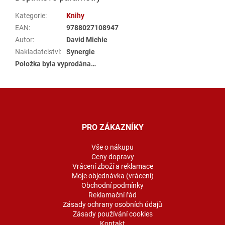
Kategorie
:
Knihy
EAN
:
9788027108947
Autor
:
David Michie
Nakladatelství
:
Synergie
Položka byla vyprodána…
Z
á
p
a
PRO ZÁKAZNÍKY
t
í
Vše o nákupu
Ceny dopravy
Vrácení zboží a reklamace
Moje objednávka (vrácení)
Obchodní podmínky
Reklamační řád
Zásady ochrany osobních údajů
Zásady používání cookies
Kontakt