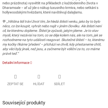
nebo prázdnota) vysvětlit na příkladech z každodenního života v
Dharamsale – ať už jde o nákup luxusního krmiva, nebo setkání s
hollywoodskými hvězdami, které navštěvují dalajlamu.
💬
„Většina lidí tráví život tím, že hledá štěstí venku, jako by to bylo
něco, co lze koupit, vyhrát nebo najít v jiném člověku. Ale štěstí není
cíl, ke kterému dojdeme. Štěstí je způsob, jakým jdeme. Je to stav
mysli, který nezávisí na tom, co se děje kolem nás, ale na tom, jak se
rozhodneme na tyto události reagovat. Skutečné štěstí – to, kterému
my kočky říkáme 'předení' – přichází ve chvíli, kdy přestaneme chtít,
aby věci byly jinak, než jsou, a začneme být vděční za to, co máme
právě teď.“
Detailní informace
ZEPTAT SE
HLÍDAT
SDÍLET
Související produkty