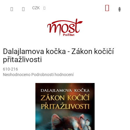
Přejít
NÁKUP
na
CZK
obsah
KOŠÍK
Dalajlamova kočka - Zákon kočičí
přitažlivosti
610-216
Průměrné
Neohodnoceno
Podrobnosti hodnocení
hodnocení
produktu
je
0,0
z
5
hvězdiček.