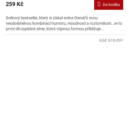
259 Kč
Do košíku
Světový bestseller, který si získal srdce čtenářů svou
neodolatelnou kombinací humoru, moudrosti a roztomilosti. Je to
první díl úspěšné série, která vtipnou formou přibližuje...
Kód:
610-091