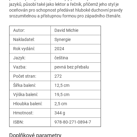
jazyků, působí také jako lektor a řečník, přičemž jeho styl je
oceňován pro schopnost předávat hluboké duchovní pravdy
srozumitelnou a přístupnou formou pro západního čtenáře.
Autor:
David Michie
Nakladatel:
Synergie
Rok vydání:
2024
Jazyk:
čeština
Vazba:
pevná bez přebalu
Počet stran:
272
Šířka balení:
12,5 cm
Výška balení:
19,5 cm
Hloubka balení:
2,5 cm
Hmotnost:
344 g
ISBN:
978-80-271-0894-7
Doplňkové parametry