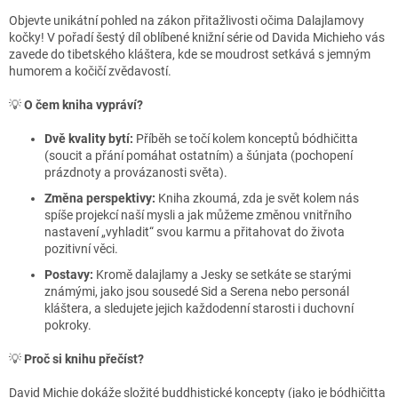
Objevte unikátní pohled na zákon přitažlivosti očima Dalajlamovy
kočky! V pořadí šestý díl oblíbené knižní série od Davida Michieho vás
zavede do tibetského kláštera, kde se moudrost setkává s jemným
humorem a kočičí zvědavostí.
💡
O čem kniha vypráví?
Dvě kvality bytí:
Příběh se točí kolem konceptů bódhičitta
(soucit a přání pomáhat ostatním) a šúnjata (pochopení
prázdnoty a provázanosti světa).
Změna perspektivy:
Kniha zkoumá, zda je svět kolem nás
spíše projekcí naší mysli a jak můžeme změnou vnitřního
nastavení „vyhladit“ svou karmu a přitahovat do života
pozitivní věci.
Postavy:
Kromě dalajlamy a Jesky se setkáte se starými
známými, jako jsou sousedé Sid a Serena nebo personál
kláštera, a sledujete jejich každodenní starosti i duchovní
pokroky.
💡
Proč si knihu přečíst?
David Michie dokáže složité buddhistické koncepty (jako je bódhičitta