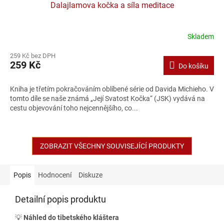
Dalajlamova kočka a síla meditace
Skladem
259 Kč bez DPH
259 Kč
Do košíku
Kniha je třetím pokračováním oblíbené série od Davida Michieho. V
tomto díle se naše známá „Její Svatost Kočka“ (JSK) vydává na
cestu objevování toho nejcennějšího, co...
ZOBRAZIT VŠECHNY SOUVISEJÍCÍ PRODUKTY
Popis
Hodnocení
Diskuze
Detailní popis produktu
💡
Náhled do tibetského kláštera