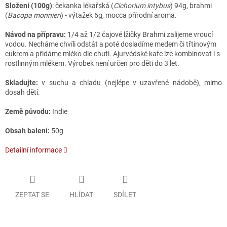
Složení (100g)
: čekanka lékařská (
Cichorium intybus
) 94g, brahmi
(
Bacopa monnieri
) - výtažek 6g, mocca přírodní aroma.
Návod na přípravu:
1/4 až 1/2 čajové lžičky Brahmi zalijeme vroucí
vodou. Necháme chvíli odstát a poté dosladíme medem či třtinovým
cukrem a přidáme mléko dle chuti. Ajurvédské kafe lze kombinovat i s
rostlinným mlékem. Výrobek není určen pro děti do 3 let.
Skladujte:
v suchu a chladu (nejlépe v uzavřené nádobě), mimo
dosah dětí.
Země původu:
Indie
Obsah balení:
50g
Detailní informace
ZEPTAT SE
HLÍDAT
SDÍLET