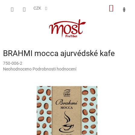
Přejít
NÁKUP
na
CZK
obsah
KOŠÍK
BRAHMI mocca ajurvédské kafe
750-006-2
Průměrné
Neohodnoceno
Podrobnosti hodnocení
hodnocení
produktu
je
0,0
z
5
hvězdiček.