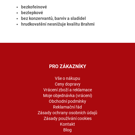
bezkofeinové
bezlepkové
bez konzervantů, barviv a sladidel
hrudkovatění nesnižuje kvalitu Brahmi
Z
á
p
a
PRO ZÁKAZNÍKY
t
í
Vše o nákupu
Ceny dopravy
Vrácení zboží a reklamace
Moje objednávka (vrácení)
Obchodní podmínky
Reklamační řád
Zásady ochrany osobních údajů
Zásady používání cookies
Kontakt
Blog