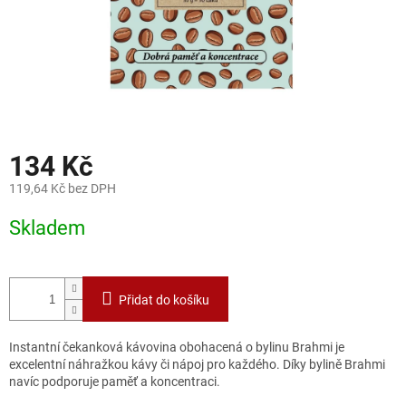
134 Kč
119,64 Kč bez DPH
Měrná
Skladem
cena:
Přidat do košíku
Instantní čekanková kávovina obohacená o bylinu Brahmi je
excelentní náhražkou kávy či nápoj pro každého. Díky bylině Brahmi
navíc podporuje paměť a koncentraci.