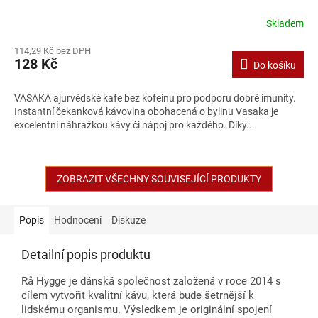
Skladem
114,29 Kč bez DPH
128 Kč
Do košíku
VASAKA ajurvédské kafe bez kofeinu pro podporu dobré imunity.
Instantní čekanková kávovina obohacená o bylinu Vasaka je
excelentní náhražkou kávy či nápoj pro každého. Díky...
ZOBRAZIT VŠECHNY SOUVISEJÍCÍ PRODUKTY
Popis
Hodnocení
Diskuze
Detailní popis produktu
Rå Hygge je dánská společnost založená v roce 2014 s
cílem vytvořit kvalitní kávu, která bude šetrnější k
lidskému organismu. Výsledkem je originální spojení