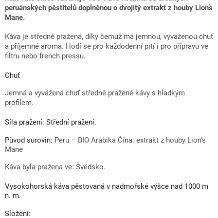
peruánských pěstitelů doplněnou o dvojitý extrakt z houby Lion’s
Mane.
Káva je středně pražená, díky čemuž má jemnou, vyváženou chuť
a příjemné aroma. Hodí se pro každodenní pití i pro přípravu ve
filtru nebo french pressu.
Chuť
Jemná a vyvážená chuť středně pražené kávy s hladkým
profilem.
Síla pražení:
Střední pražení.
Původ surovin:
Peru – BIO Arabika
Čína: extrakt z houby Lion’s
Mane
Káva byla pražena ve: Švédsko.
Vysokohorská káva pěstovaná v nadmořské výšce nad 1000 m
n. m.
Složení: