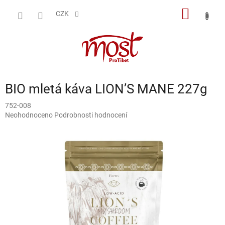
Přejít
NÁKUP
na
CZK
obsah
KOŠÍK
BIO mletá káva LION’S MANE 227g
752-008
Průměrné
Neohodnoceno
Podrobnosti hodnocení
hodnocení
produktu
je
0,0
z
5
hvězdiček.