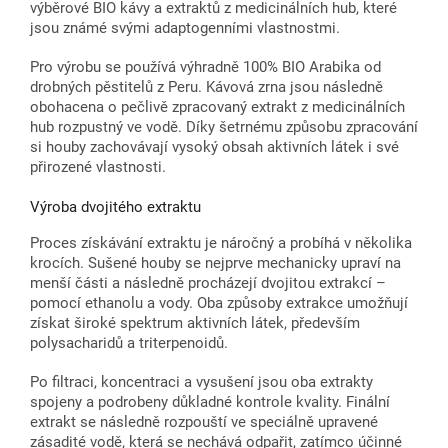
výběrové BIO kávy a extraktů z medicinálních hub, které
jsou známé svými adaptogenními vlastnostmi.
Pro výrobu se používá výhradně 100% BIO Arabika od
drobných pěstitelů z Peru. Kávová zrna jsou následně
obohacena o pečlivě zpracovaný extrakt z medicinálních
hub rozpustný ve vodě. Díky šetrnému způsobu zpracování
si houby zachovávají vysoký obsah aktivních látek i své
přirozené vlastnosti.
Výroba dvojitého extraktu
Proces získávání extraktu je náročný a probíhá v několika
krocích. Sušené houby se nejprve mechanicky upraví na
menší části a následně procházejí dvojitou extrakcí –
pomocí ethanolu a vody. Oba způsoby extrakce umožňují
získat široké spektrum aktivních látek, především
polysacharidů a triterpenoidů.
Po filtraci, koncentraci a vysušení jsou oba extrakty
spojeny a podrobeny důkladné kontrole kvality. Finální
extrakt se následně rozpouští ve speciálně upravené
zásadité vodě, která se nechává odpařit, zatímco účinné