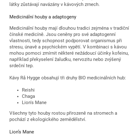
látky zůstávají navázány v kávových zrnech.
Medicinální houby a adaptogeny
Medicinální houby mají dlouhou tradici zejména v tradiční
čínské medicíně. Jsou ceněny pro své adaptogenní
vlastnosti, tedy schopnost podporovat organismus při
stresu, únavě a psychickém vypětí. V kombinaci s kávou
mohou pomoci zmírnit některé nežádoucí účinky kofeinu,
například překyselení žaludku, nervozitu nebo zvýšený
srdeční tep.
Kávy Rå Hygge obsahují tři druhy BIO medicinálních hub:
Reishi
Chaga
Lion's Mane
Všechny tyto houby rostou přirozeně na stromech a
pochází z ekologického zemědělství.
Lion’s Mane