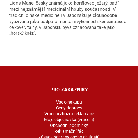
Lion's Mane, česky známá jako korálovec ježatý, patří
mezi nejznámější medicinální houby současnosti. V
tradiční čínské medicíně i v Japonsku je dlouhodobě
využívána jako podpora me
ntální výkonnosti, koncentrace a
celkové vitality. V Japonsku bývá označována také jako
„horský kněz“.
Z
á
p
a
PRO ZÁKAZNÍKY
t
í
Vše o nákupu
Ceny dopravy
Vrácení zboží a reklamace
Moje objednávka (vrácení)
Obchodní podmínky
Reklamační řád
Zásady ochrany osobních údajů