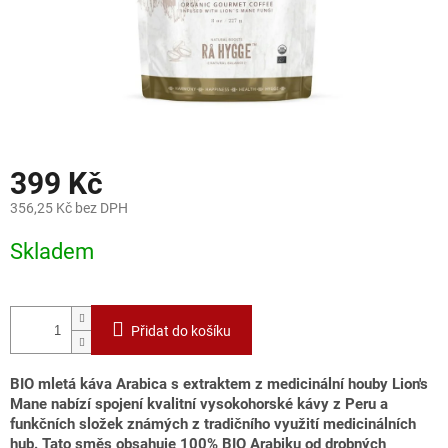
399 Kč
356,25 Kč bez DPH
Měrná
Skladem
cena:
Přidat do košíku
BIO mletá káva Arabica s extraktem z medicinální houby Lion's
Mane nabízí spojení kvalitní vysokohorské kávy z Peru a
funkčních složek známých z tradičního využití medicinálních
hub. Tato směs obsahuje 100% BIO Arabiku od drobných