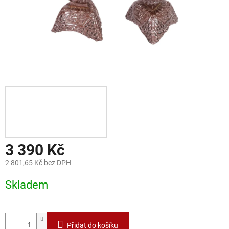
3 390 Kč
2 801,65 Kč bez DPH
Měrná
Skladem
cena:
Přidat do košíku