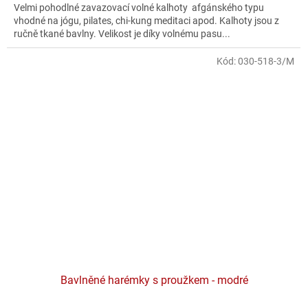
z
Velmi pohodlné zavazovací volné kalhoty afgánského typu
5
vhodné na jógu, pilates, chi-kung meditaci apod. Kalhoty jsou z
hvězdiček.
ručně tkané bavlny. Velikost je díky volnému pasu...
Kód:
030-518-3/M
Bavlněné harémky s proužkem - modré