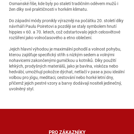
Osmanské říše, kde byly po staletí tradičním oděvem mužů i
žen díky své praktičnosti v horkém klimatu.
Do západní módy pronikly výrazněji na počátku 20. století díky
návrháři Paulu Poiretovi a později se staly symbolem hnutí
hippies v 60. a 70. letech, což odstartovalo jejich celosvětové
rozšíření jako volnočasového a etno oblečení.
Jejich hlavní výhodou je maximální pohodlí a volnost pohybu,
kterou zajišťuje specifický střih s nízkým sedem a volnými
nohavicemi zakončenými gumičkou u kotníků. Díky použití
lehkých, prodyšných materiálů, jako je bavlna, viskóza nebo
hedvábí, umožňují pokožce dýchat, netlačí v pase a jsou ideální
volbou pro jógu, meditaci, cestování nebo horké letní dny,
přičemž jejich pestré vzory a barvy dodávají nositeli jedinečný,
uvolněný styl.
Z
á
p
a
PRO ZÁKAZNÍKY