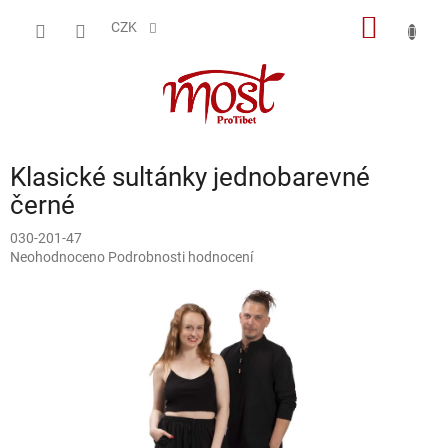
Přejít
NÁKUP
na
CZK
obsah
KOŠÍK
Klasické sultánky jednobarevné
černé
030-201-47
Průměrné
Neohodnoceno
Podrobnosti hodnocení
hodnocení
produktu
je
0,0
z
5
hvězdiček.