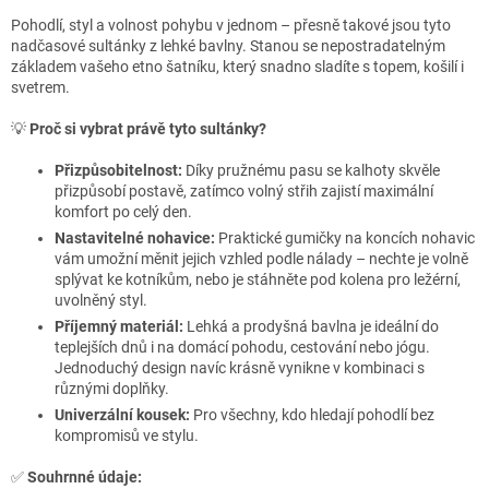
Pohodlí, styl a volnost pohybu v jednom – přesně takové jsou tyto
nadčasové sultánky z lehké bavlny. Stanou se nepostradatelným
základem vašeho etno šatníku, který snadno sladíte s topem, košilí i
svetrem.
💡
Proč si vybrat právě tyto sultánky?
Přizpůsobitelnost:
Díky pružnému pasu se kalhoty skvěle
přizpůsobí postavě, zatímco volný střih zajistí maximální
komfort po celý den.
Nastavitelné nohavice:
Praktické gumičky na koncích nohavic
vám umožní měnit jejich vzhled podle nálady – nechte je volně
splývat ke kotníkům, nebo je stáhněte pod kolena pro ležérní,
uvolněný styl.
Příjemný materiál:
Lehká a prodyšná bavlna je ideální do
teplejších dnů i na domácí pohodu, cestování nebo jógu.
Jednoduchý design navíc krásně vynikne v kombinaci s
různými doplňky.
Univerzální kousek:
Pro všechny, kdo hledají pohodlí bez
kompromisů ve stylu.
✅
Souhrnné údaje: