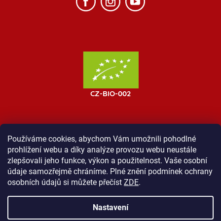
Používáme cookies, abychom Vám umožnili pohodlné
prohlížení webu a díky analýze provozu webu neustále
MOST ProTibet
Vše o nákupu
Obchodní podmínky
zlepšovali jeho funkce, výkon a použitelnost. Vaše osobní
Zásady ochrany osobních údajů
Kontakt
údaje samozřejmě chráníme. Plné znění podmínek ochrany
osobních údajů si můžete přečíst
ZDE
.
Nastavení
Vytvořil Shoptet