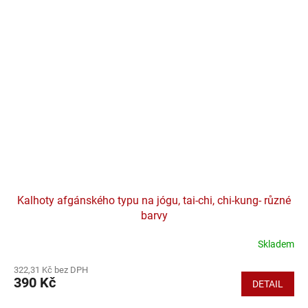
Kalhoty afgánského typu na jógu, tai-chi, chi-kung- různé
barvy
Skladem
Průměrné
hodnocení
322,31 Kč bez DPH
produktu
390 Kč
DETAIL
je
5,0