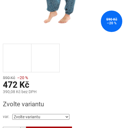
590 Kč
–20 %
590 Kč
–20 %
472 Kč
390,08 Kč bez DPH
Měrná
Zvolte variantu
cena:
var.