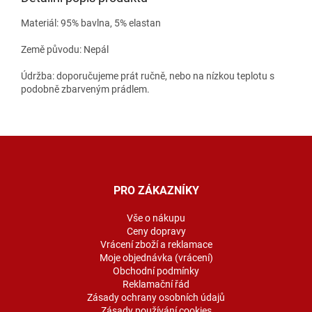
Materiál: 95% bavlna, 5% elastan
Země původu: Nepál
Údržba: doporučujeme prát ručně, nebo na nízkou teplotu s
podobně zbarveným prádlem.
Z
á
p
a
PRO ZÁKAZNÍKY
t
í
Vše o nákupu
Ceny dopravy
Vrácení zboží a reklamace
Moje objednávka (vrácení)
Obchodní podmínky
Reklamační řád
Zásady ochrany osobních údajů
Zásady používání cookies