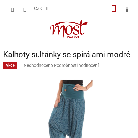
Přejít
NÁKUP
na
CZK
obsah
KOŠÍK
Kalhoty sultánky se spirálami modré
Průměrné
Neohodnoceno
Podrobnosti hodnocení
Akce
hodnocení
produktu
je
0,0
z
5
hvězdiček.