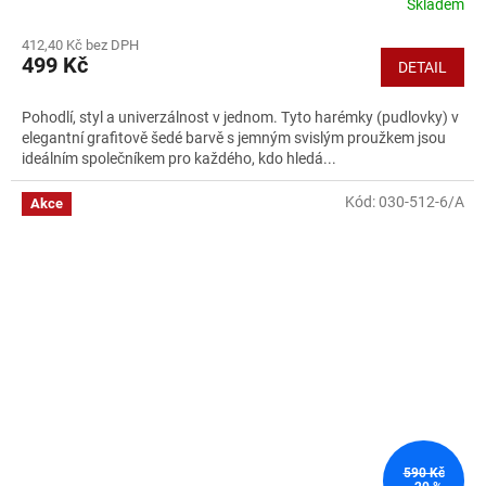
Skladem
412,40 Kč bez DPH
499 Kč
DETAIL
Pohodlí, styl a univerzálnost v jednom. Tyto harémky (pudlovky) v
elegantní grafitově šedé barvě s jemným svislým proužkem jsou
ideálním společníkem pro každého, kdo hledá...
Kód:
030-512-6/A
Akce
590 Kč