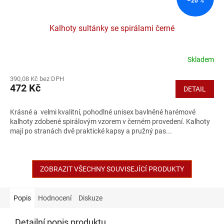
–20 %
Kalhoty sultánky se spirálami černé
Skladem
390,08 Kč bez DPH
472 Kč
DETAIL
Krásné a velmi kvalitní, pohodlné unisex bavlněné harémové
kalhoty zdobené spirálovým vzorem v černém provedení. Kalhoty
mají po stranách dvě praktické kapsy a pružný pas...
ZOBRAZIT VŠECHNY SOUVISEJÍCÍ PRODUKTY
Popis
Hodnocení
Diskuze
Detailní popis produktu