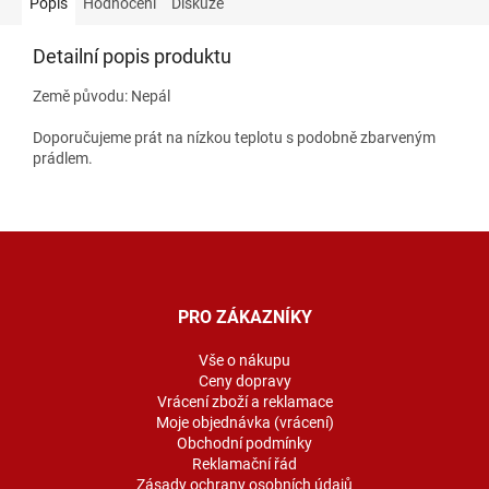
Popis
Hodnocení
Diskuze
Detailní popis produktu
Země původu: Nepál
Doporučujeme prát na nízkou teplotu s podobně zbarveným
prádlem.
Z
á
p
a
PRO ZÁKAZNÍKY
t
í
Vše o nákupu
Ceny dopravy
Vrácení zboží a reklamace
Moje objednávka (vrácení)
Obchodní podmínky
Reklamační řád
Zásady ochrany osobních údajů