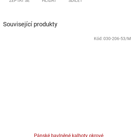
ZEPTAT SE
HLÍDAT
SDÍLET
Související produkty
Kód:
030-206-53/M
Pánské bavlněné kalhoty okrové