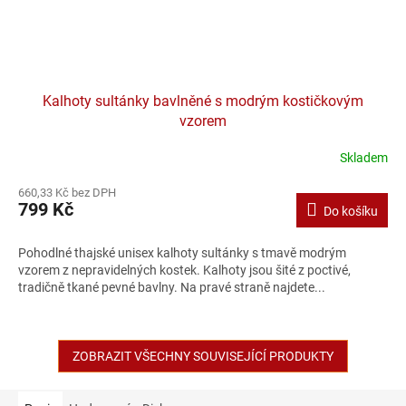
Kalhoty sultánky bavlněné s modrým kostičkovým
vzorem
Skladem
660,33 Kč bez DPH
799 Kč
Do košíku
Pohodlné thajské unisex kalhoty sultánky s tmavě modrým
vzorem z nepravidelných kostek. Kalhoty jsou šité z poctivé,
tradičně tkané pevné bavlny. Na pravé straně najdete...
ZOBRAZIT VŠECHNY SOUVISEJÍCÍ PRODUKTY