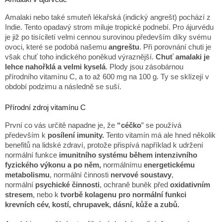
Amalaki nebo také smuteň lékařská (indický angrešt) pochází z
Indie. Tento opadavý strom miluje tropické podnebí. Pro ájurvédu
je již po tisíciletí velmi cennou surovinou především díky svému
ovoci, které se podobá našemu
angreštu
. Při porovnání chuti je
však chuť toho indického poněkud výraznější.
Chuť amalaki je
lehce nahořklá a velmi kyselá
. Plody jsou zásobárnou
přírodního vitamínu C, a to až 600 mg na 100 g. Ty se sklízejí v
období podzimu a následně se suší.
Přírodní zdroj vitamínu C
První co vás určitě napadne je, že
“céčko
” se používá
především k
posílení imunity.
Tento vitamín má ale hned několik
benefitů na lidské zdraví, protože přispívá například k udržení
normální funkce
imunitního systému během intenzivního
fyzického výkonu a po něm,
normálnímu
energetickému
metabolismu
, normální činnosti
nervové soustavy
,
normální
psychické činnosti
, ochraně buněk před
oxidativním
stresem
, nebo k
tvorbě kolagenu pro normální funkci
krevních cév, kostí, chrupavek, dásní, kůže a zubů.