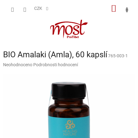
Přejít
NÁKUP
na
CZK
obsah
KOŠÍK
BIO Amalaki (Amla), 60 kapslí
765-003-1
Průměrné
Neohodnoceno
Podrobnosti hodnocení
hodnocení
produktu
je
0,0
z
5
hvězdiček.