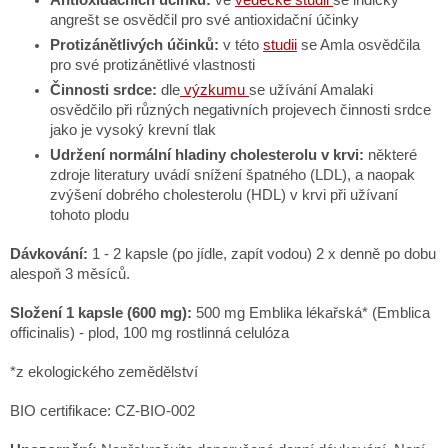
angrešt se osvědčil pro své antioxidační účinky
Protizánětlivých účinků:
v této
studii
se Amla osvědčila
pro své protizánětlivé vlastnosti
Činnosti srdce:
dle
výzkumu
se užívání Amalaki
osvědčilo při různých negativních projevech činnosti srdce
jako je vysoký krevní tlak
Udržení normální hladiny cholesterolu v krvi:
některé
zdroje literatury uvádí snížení špatného (LDL), a naopak
zvýšení dobrého cholesterolu (HDL) v krvi při užívaní
tohoto plodu
Dávkování:
1 - 2 kapsle (po jídle, zapít vodou) 2 x denně po dobu
alespoň 3 měsíců.
Složení 1 kapsle (600 mg):
500 mg Emblika lékařská* (Emblica
officinalis) - plod, 100 mg rostlinná celulóza
*z ekologického zemědělství
BIO certifikace: CZ-BIO-002