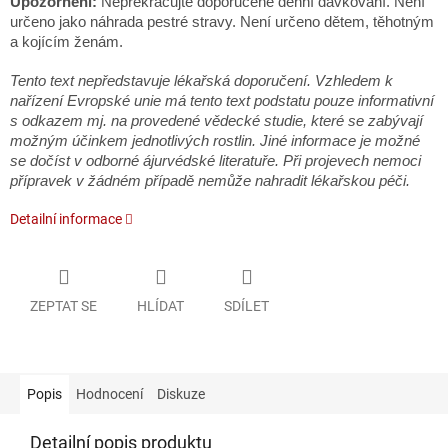
Upozornění:
Nepřekračujte doporučené denní dávkování. Není
určeno jako náhrada pestré stravy. Není určeno dětem, těhotným
a kojícím ženám.
Tento text nepředstavuje lékařská doporučení. Vzhledem k
nařízení Evropské unie má tento text podstatu pouze informativní
s odkazem mj. na provedené vědecké studie, které se zabývají
možným účinkem jednotlivých rostlin. Jiné informace je možné
se dočíst v odborné ájurvédské literatuře. Při projevech nemoci
přípravek v žádném případě nemůže nahradit lékařskou péči.
Detailní informace
ZEPTAT SE
HLÍDAT
SDÍLET
Popis
Hodnocení
Diskuze
Detailní popis produktu