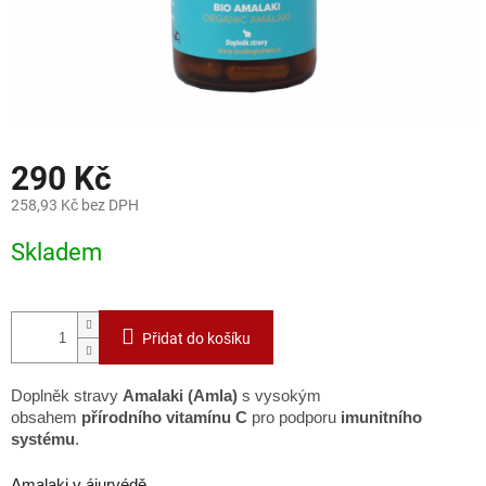
290 Kč
258,93 Kč bez DPH
Měrná
Skladem
cena:
Přidat do košíku
Doplněk stravy
Amalaki (Amla)
s vysokým
obsahem
přírodního vitamínu C
pro podporu
imunitního
systému
.
Amalaki v ájurvédě