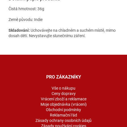
Čistá hmotnost: 36g
Země původu: Indie
Skladování:
Uchovávejte na chladném a suchém místě, mimo
dosah dětí. Nevystavujte slunečnímu záření.
Z
á
p
a
PRO ZÁKAZNÍKY
t
í
Vše o nákupu
Ceny dopravy
Vrácení zboží a reklamace
Moje objednávka (vrácení)
Obchodní podmínky
Reklamační řád
Zásady ochrany osobních údajů
Zásady používání cookies