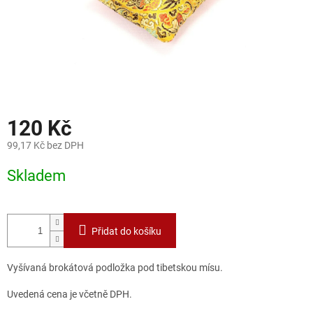
120 Kč
99,17 Kč bez DPH
Měrná
Skladem
cena:
Přidat do košíku
Vyšívaná brokátová podložka pod tibetskou mísu.
Uvedená cena je včetně DPH.