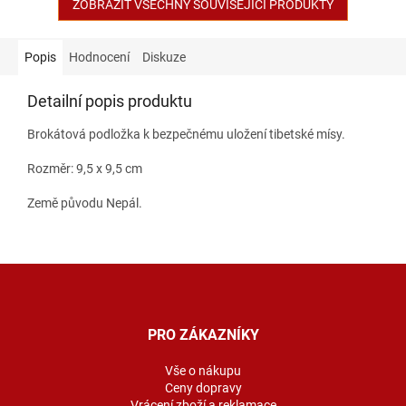
ZOBRAZIT VŠECHNY SOUVISEJÍCÍ PRODUKTY
Popis
Hodnocení
Diskuze
Detailní popis produktu
Brokátová podložka k bezpečnému uložení tibetské mísy.
Rozměr: 9,5 x 9,5 cm
Země původu Nepál.
Z
á
p
a
PRO ZÁKAZNÍKY
t
í
Vše o nákupu
Ceny dopravy
Vrácení zboží a reklamace