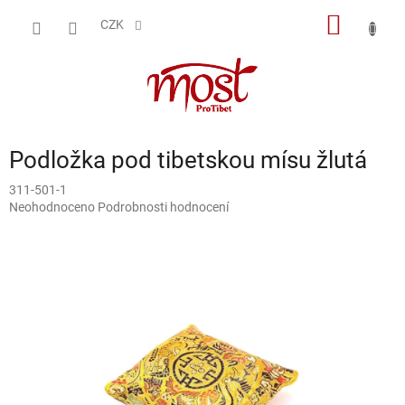
Přejít
NÁKUP
na
CZK
obsah
KOŠÍK
Podložka pod tibetskou mísu žlutá
311-501-1
Průměrné
Neohodnoceno
Podrobnosti hodnocení
hodnocení
produktu
je
0,0
z
5
hvězdiček.