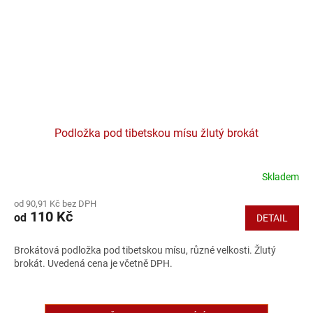
Podložka pod tibetskou mísu žlutý brokát
Skladem
Průměrné
hodnocení
od 90,91 Kč bez DPH
produktu
110 Kč
od
DETAIL
je
5,0
z
Brokátová podložka pod tibetskou mísu, různé velkosti. Žlutý
5
brokát. Uvedená cena je včetně DPH.
hvězdiček.