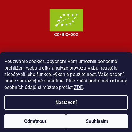
Používáme cookies, abychom Vám umožnili pohodlné
prohlížení webu a díky analýze provozu webu neustále
MOST ProTibet
Vše o nákupu
Obchodní podmínky
zlepšovali jeho funkce, výkon a použitelnost. Vaše osobní
Zásady ochrany osobních údajů
Kontakt
údaje samozřejmě chráníme. Plné znění podmínek ochrany
osobních údajů si můžete přečíst
ZDE
.
Nastavení
Vytvořil Shoptet
Odmítnout
Souhlasím
Copyright 2026
Shop ProTibet
. Všechna práva vyhrazena.