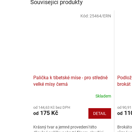
Související produkty
Kód:
25464/ERN
Palička k tibetské míse - pro středně
Podlož
velké mísy černá
brokát
Skladem
Průměr
hodnoce
od 144,63 Kč bez DPH
od 90,91
produkt
175 Kč
11
od
od
DETAIL
je
5,0
z
Krásný tvar a jemné provedení této
Brokáto
5