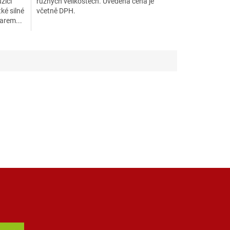
žící
různých velikostech. Uvedená cena je
tké silné
včetně DPH.
varem...