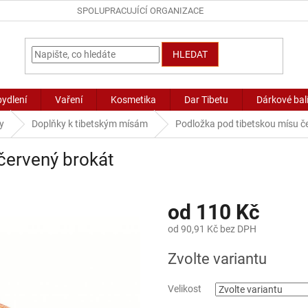
SPOLUPRACUJÍCÍ ORGANIZACE
HLEDAT
bydlení
Vaření
Kosmetika
Dar Tibetu
Dárkové bal
y
Doplňky k tibetským mísám
Podložka pod tibetskou mísu č
červený brokát
od
110 Kč
od
90,91 Kč
bez DPH
Měrná
Zvolte variantu
cena:
Velikost