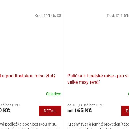
Kód:
11146/38
Kód:
311-51
ka pod tibetskou mísu žlutý
Palička k tibetské míse - pro s
velké mísy tenčí
Skladem
né
ní
 Kč bez DPH
od 136,36 Kč bez DPH
u
0 Kč
165 Kč
od
DETAIL
D
vá podložka pod tibetskou mísu,
Krásný tvar a jemné provedení tét