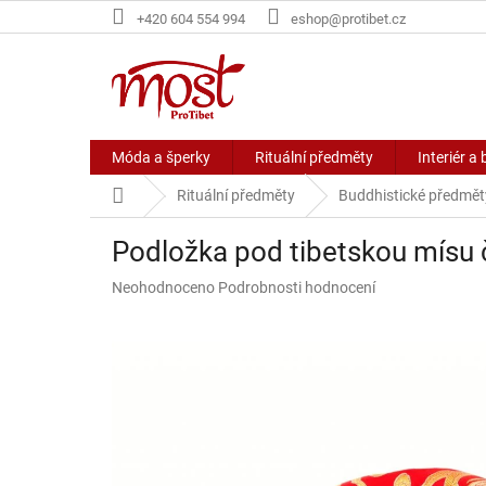
Přejít
+420 604 554 994
eshop@protibet.cz
na
obsah
Móda a šperky
Rituální předměty
Interiér a 
Domů
Rituální předměty
Buddhistické předmět
Podložka pod tibetskou mísu 
Průměrné
Neohodnoceno
Podrobnosti hodnocení
hodnocení
produktu
je
0,0
z
5
hvězdiček.