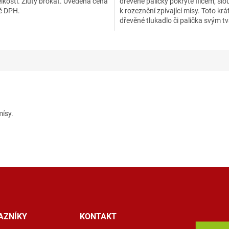
lkosti. Žlutý brokát. Uvedená cena
dřevěné paličky pokryté filcem, slou
ek.
ně DPH.
k rozeznění zpívající mísy. Toto krá
dřevěné tlukadlo či palička svým t
ísy.
AZNÍKY
KONTAKT