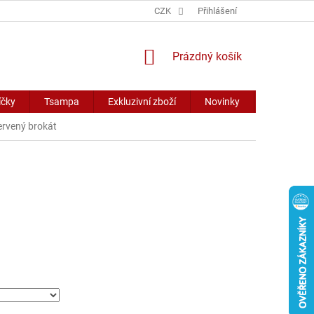
CZK
Přihlášení
NÁKUPNÍ
Prázdný košík
KOŠÍK
íčky
Tsampa
Exkluzivní zboží
Novinky
Slevy
ervený brokát