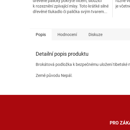
dřevěné paličky pokryté filcem, sloužící
různé ve
hvězdič
k rozeznění zpívající mísy. Toto krátké silné
je včet
dřevěné tlukadlo či palička svým tvarem...
Popis
Hodnocení
Diskuze
Detailní popis produktu
Brokátová podložka k bezpečnému uložení tibetské m
Země původu Nepál.
Z
á
p
a
t
PRO ZÁK
í