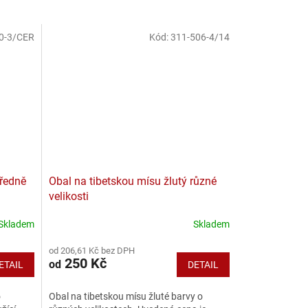
0-3/CER
Kód:
311-506-4/14
tředně
Obal na tibetskou mísu žlutý různé
velikosti
Skladem
Skladem
od 206,61 Kč bez DPH
250 Kč
od
ETAIL
DETAIL
o
Obal na tibetskou mísu žluté barvy o