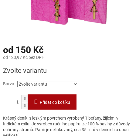
od
150 Kč
od
123,97 Kč
bez DPH
Měrná
Zvolte variantu
cena:
Barva
Přidat do košíku
Krásný deník s lesklým povrchem vyrobený Tibeťany, žijícími v
Indickém exilu. Je vyroben ručního papíru ze 100 % bavlny z důvody
ochrany stromů. Papír je nelinkovaný, cca 35 listů v denících u obou
velikostí.