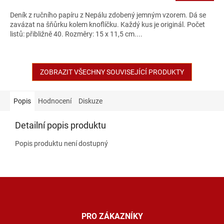
Deník z ručního papíru z Nepálu zdobený jemným vzorem. Dá se
zavázat na šňůrku kolem knoflíčku. Každý kus je originál. Počet
listů: přibližně 40. Rozměry: 15 x 11,5 cm....
ZOBRAZIT VŠECHNY SOUVISEJÍCÍ PRODUKTY
Popis
Hodnocení
Diskuze
Detailní popis produktu
Popis produktu není dostupný
Z
á
p
a
PRO ZÁKAZNÍKY