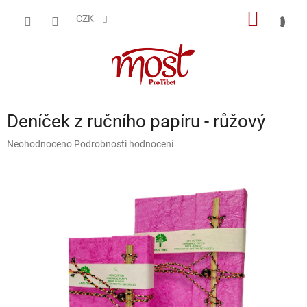
Přejít
NÁKUP
na
CZK
obsah
KOŠÍK
Deníček z ručního papíru - růžový
Průměrné
Neohodnoceno
Podrobnosti hodnocení
hodnocení
produktu
je
0,0
z
5
hvězdiček.