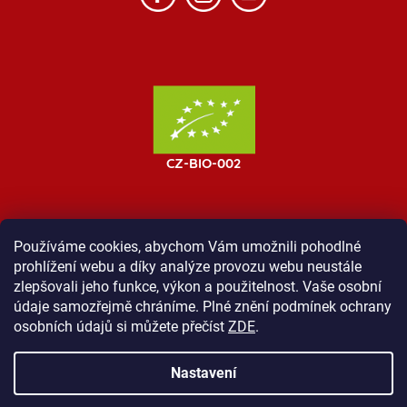
Používáme cookies, abychom Vám umožnili pohodlné
prohlížení webu a díky analýze provozu webu neustále
MOST ProTibet
Vše o nákupu
Obchodní podmínky
zlepšovali jeho funkce, výkon a použitelnost. Vaše osobní
Zásady ochrany osobních údajů
Kontakt
údaje samozřejmě chráníme. Plné znění podmínek ochrany
osobních údajů si můžete přečíst
ZDE
.
Nastavení
Vytvořil Shoptet