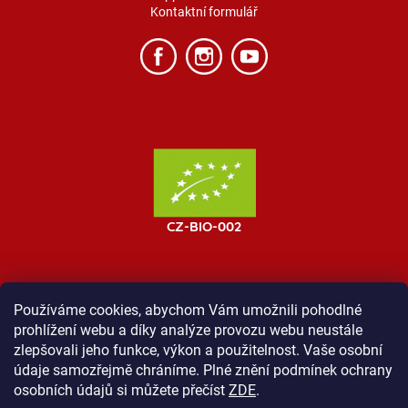
Kontaktní formulář
Používáme cookies, abychom Vám umožnili pohodlné
prohlížení webu a díky analýze provozu webu neustále
MOST ProTibet
Vše o nákupu
Obchodní podmínky
zlepšovali jeho funkce, výkon a použitelnost. Vaše osobní
Zásady ochrany osobních údajů
Kontakt
údaje samozřejmě chráníme. Plné znění podmínek ochrany
osobních údajů si můžete přečíst
ZDE
.