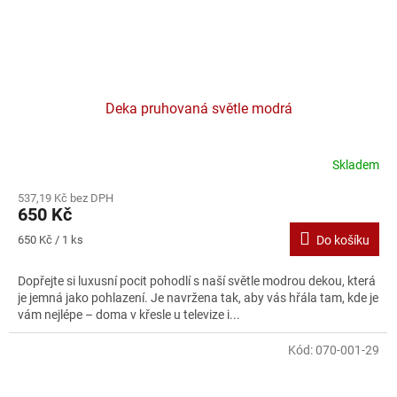
Deka pruhovaná světle modrá
Skladem
537,19 Kč bez DPH
650 Kč
Měrná
650 Kč / 1 ks
Do košíku
cena:
Dopřejte si luxusní pocit pohodlí s naší světle modrou dekou, která
je jemná jako pohlazení. Je navržena tak, aby vás hřála tam, kde je
vám nejlépe – doma v křesle u televize i...
Kód:
070-001-29