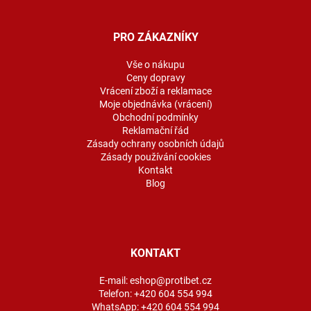
á
p
a
PRO ZÁKAZNÍKY
t
í
Vše o nákupu
Ceny dopravy
Vrácení zboží a reklamace
Moje objednávka (vrácení)
Obchodní podmínky
Reklamační řád
Zásady ochrany osobních údajů
Zásady používání cookies
Kontakt
Blog
KONTAKT
E-mail:
eshop@protibet.cz
Telefon:
+420 604 554 994
WhatsApp:
+420 604 554 994