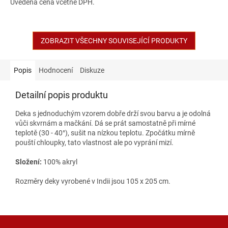
Uvedená cena včetně DPH.
ZOBRAZIT VŠECHNY SOUVISEJÍCÍ PRODUKTY
Popis
Hodnocení
Diskuze
Detailní popis produktu
Deka s jednoduchým vzorem dobře drží svou barvu a je odolná
vůči skvrnám a mačkání. Dá se prát samostatně při mírné
teplotě (30 - 40°), sušit na nízkou teplotu. Zpočátku mírně
pouští chloupky, tato vlastnost ale po vyprání mizí.
Složení:
100% akryl
Rozměry deky vyrobené v Indii jsou 105 x 205 cm.
Z