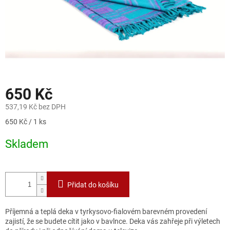
650 Kč
537,19 Kč bez DPH
Měrná
650 Kč / 1 ks
cena:
Skladem
Přidat do košíku
Příjemná a teplá deka v tyrkysovo-fialovém barevném provedení
zajistí, že se budete cítit jako v bavlnce.
Deka vás zahřeje při výletech