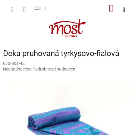
Přejít
NÁKUP
na
CZK
obsah
KOŠÍK
Deka pruhovaná tyrkysovo-fialová
070-001-42
Průměrné
Neohodnoceno
Podrobnosti hodnocení
hodnocení
produktu
je
0,0
z
5
hvězdiček.