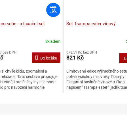
1 001
Kč
–15 %
pro sebe - relaxační set
Set Tsampa eater vínový
Skladem
Kč bez DPH
678,51 Kč bez DPH
Kč
821 Kč
Do košíku
D
 si chvíle klidu, zpomalení a
Limitovaná edice výjimečného setu
relaxace. Tato sestava propojuje
potěší všechny milovníky Tsampy!
ící vůně, tradiční byliny a jemnou
Elegantní bavlněné vínové tričko s
ělo pro navození harmonie,
nápisem "Tsampa eater" (jedlík ts
 napětí a...
společně s 750 g balením...