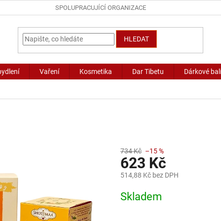
SPOLUPRACUJÍCÍ ORGANIZACE
HLEDAT
bydlení
Vaření
Kosmetika
Dar Tibetu
Dárkové bal
734 Kč
–15 %
623 Kč
514,88 Kč bez DPH
Měrná
Skladem
cena: