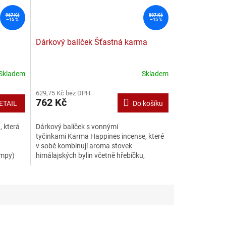
967 Kč
897 Kč
–15 %
–15 %
Dárkový balíček Šťastná karma
Skladem
Skladem
629,75 Kč bez DPH
762 Kč
ETAIL
Do košíku
, která
Dárkový balíček s vonnými
tyčinkami Karma Happines incense, které
v sobě kombinují aroma stovek
ampy)
himálajských bylin včetně hřebíčku,
muškátového oříšku, šafránu a...