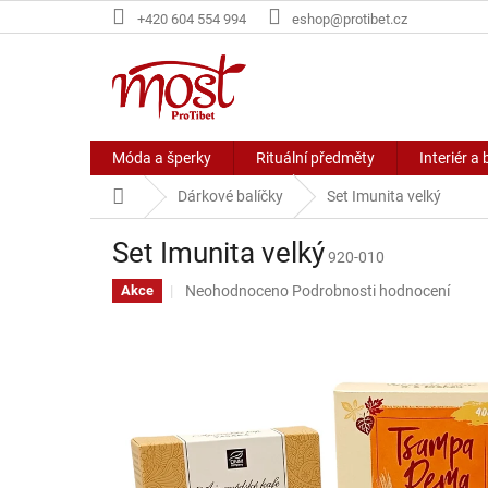
Přejít
+420 604 554 994
eshop@protibet.cz
na
obsah
Móda a šperky
Rituální předměty
Interiér a 
Domů
Dárkové balíčky
Set Imunita velký
Set Imunita velký
920-010
Průměrné
Neohodnoceno
Podrobnosti hodnocení
Akce
hodnocení
produktu
je
0,0
z
5
hvězdiček.