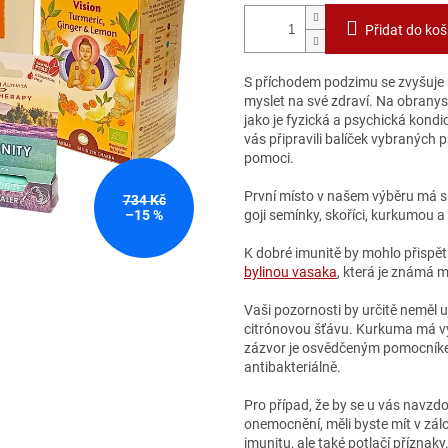
Přidat do koš
S příchodem podzimu se zvyšuje r
myslet na své zdraví. Na obrany
jako je fyzická a psychická kondi
vás připravili balíček vybraných 
pomoci.
První místo v našem výběru má
734 Kč
–15 %
goji semínky, skoříci, kurkumou a
K dobré imunitě by mohlo přispě
bylinou vasaka
, která je známá m
Vaši pozornosti by určitě neměl u
citrónovou šťávu. Kurkuma má vý
zázvor je osvědčeným pomocníkem
antibakteriálně.
Pro případ, že by se u vás navzdo
onemocnění, měli byste mít v zál
imunitu, ale také potlačí přízna