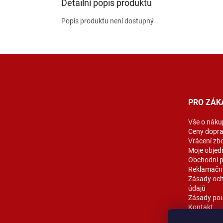
Detailní popis produktu
Popis produktu není dostupný
Z
á
p
a
t
PRO ZÁK
í
Vše o náku
Ceny dopr
Vrácení zb
Moje objed
Obchodní 
Reklamační
Zásady och
údajů
Zásady pou
Kontakt
Blog