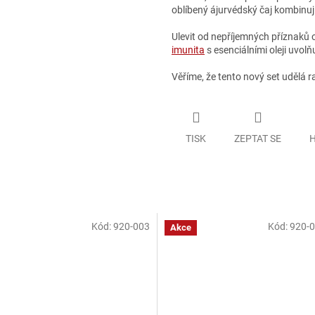
oblíbený ájurvédský čaj kombinují
Ulevit od nepříjemných příznak
imunita
s esenciálními oleji uvolň
Věříme, že tento nový set udělá 
TISK
ZEPTAT SE
H
Kód:
920-003
Kód:
920-0
Akce