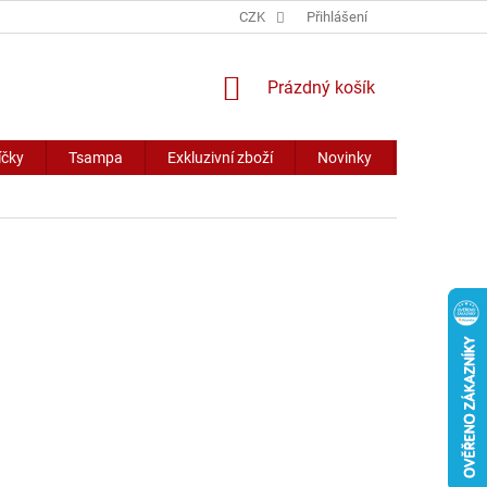
CZK
Přihlášení
NÁKUPNÍ
Prázdný košík
KOŠÍK
íčky
Tsampa
Exkluzivní zboží
Novinky
Slevy