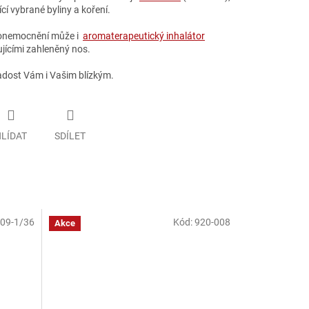
cí vybrané byliny a koření.
ů onemocnění může i
aromaterapeutický inhalátor
ujícími zahleněný nos.
radost Vám i Vašim blízkým.
LÍDAT
SDÍLET
09-1/36
Kód:
920-008
Akce