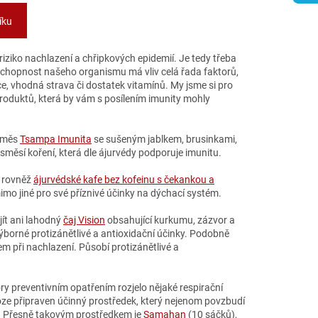
íku
iziko nachlazení a chřipkových epidemií. Je tedy třeba
schopnost našeho organismu má vliv celá řada faktorů,
ce, vhodná strava či dostatek vitamínů. My jsme si pro
produktů, která by vám s posílením imunity mohly
 směs
Tsampa Imunita
se sušeným jablkem, brusinkami,
 směsí koření, která dle ájurvédy podporuje imunitu.
t rovněž
ájurvédské kafe bez kofeinu s čekankou a
imo jiné pro své příznivé účinky na dýchací systém.
jít ani lahodný
čaj Vision
obsahující kurkumu, zázvor a
borné protizánětlivé a antioxidační účinky. Podobně
 při nachlazení. Působí protizánětlivé a
ry preventivním opatřením rozjelo nějaké respirační
oze připraven účinný prostředek, který nejenom povzbudí
ky. Přesně takovým prostředkem je
Samahan
(10 sáčků),