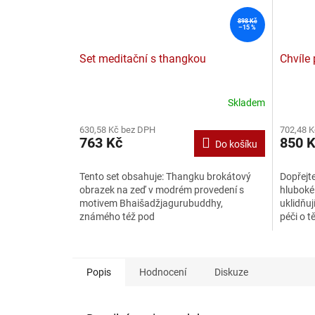
898 Kč
–15 %
Set meditační s thangkou
Chvíle 
Skladem
630,58 Kč bez DPH
702,48 
763 Kč
850 
Do košíku
Tento set obsahuje: Thangku brokátový
Dopřejte
obrazek na zeď v modrém provedení s
hluboké 
motivem Bhaišadžjagurubuddhy,
uklidňuj
známého též pod
péči o t
názvem Buddha medicíny, který
uvolnění
symbolizuje...
Popis
Hodnocení
Diskuze