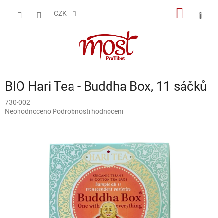
Přejít
NÁKUP
na
CZK
obsah
KOŠÍK
BIO Hari Tea - Buddha Box, 11 sáčků
730-002
Průměrné
Neohodnoceno
Podrobnosti hodnocení
hodnocení
produktu
je
0,0
z
5
hvězdiček.