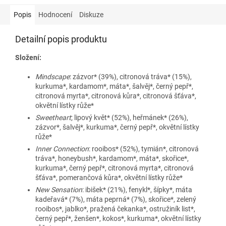
Popis
Hodnocení
Diskuze
Detailní popis produktu
Složení:
Mindscape
: zázvor* (39%), citronová tráva* (15%),
kurkuma*, kardamom*, máta*, šalvěj*, černý pepř*,
citronová myrta*, citronová kůra*, citronová šťáva*,
okvětní lístky růže*
Sweetheart
; lipový květ* (52%), heřmánek* (26%),
zázvor*, šalvěj*, kurkuma*, černý pepř*, okvětní lístky
růže*
Inner Connection
: rooibos* (52%), tymián*, citronová
tráva*, honeybush*, kardamom*, máta*, skořice*,
kurkuma*, černý pepř*, citronová myrta*, citronová
šťáva*, pomerančová kůra*, okvětní lístky růže*
New Sensation
: ibišek* (21%), fenykl*, šípky*, máta
kadeřavá* (7%), máta peprná* (7%), skořice*, zelený
rooibos*, jablko*, pražená čekanka*, ostružiník list*,
černý pepř*, ženšen*, kokos*, kurkuma*, okvětní lístky