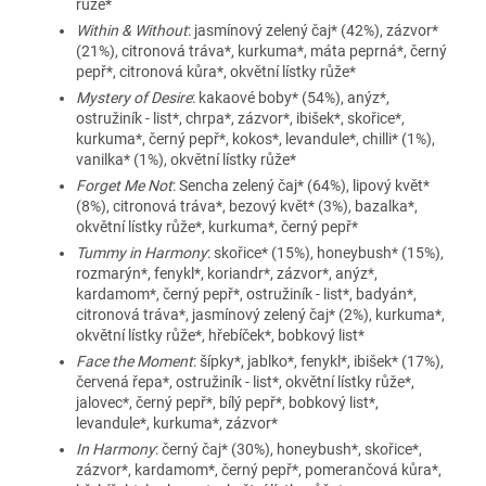
růže*
Within & Without
: jasmínový zelený čaj* (42%), zázvor*
(21%), citronová tráva*, kurkuma*, máta peprná*, černý
pepř*, citronová kůra*, okvětní lístky růže*
Mystery of Desire
: kakaové boby* (54%), anýz*,
ostružiník - list*, chrpa*, zázvor*, ibišek*, skořice*,
kurkuma*, černý pepř*, kokos*, levandule*, chilli* (1%),
vanilka* (1%), okvětní lístky růže*
Forget Me Not
: Sencha zelený čaj* (64%), lipový květ*
(8%), citronová tráva*, bezový květ* (3%), bazalka*,
okvětní lístky růže*, kurkuma*, černý pepř*
Tummy in Harmony
: skořice* (15%), honeybush* (15%),
rozmarýn*, fenykl*, koriandr*, zázvor*, anýz*,
kardamom*, černý pepř*, ostružiník - list*, badyán*,
citronová tráva*, jasmínový zelený čaj* (2%), kurkuma*,
okvětní lístky růže*, hřebíček*, bobkový list*
Face the Moment
: šípky*, jablko*, fenykl*, ibišek* (17%),
červená řepa*, ostružiník - list*, okvětní lístky růže*,
jalovec*, černý pepř*, bílý pepř*, bobkový list*,
levandule*, kurkuma*, zázvor*
In Harmony
: černý čaj* (30%), honeybush*, skořice*,
zázvor*, kardamom*, černý pepř*, pomerančová kůra*,