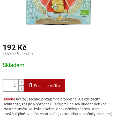
192 Kč
158,68 Kč bez DPH
Měrná
Skladem
cena:
Přidat do košíku
Buddha
učí, že všechno je vzájemně propojené. Ale kde začít?
Ochutnejte, zažijte a poznejte BIO čaje z Hari Tea Buddha kolekce.
Prastaré směsi BIO bylin a koření v bavlněných sáčcích, které
umožňují plné uvolnění chutí a vůní, vám budou společníky i inspirací,