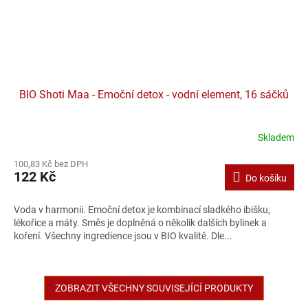
BIO Shoti Maa - Emoční detox - vodní element, 16 sáčků
Skladem
100,83 Kč bez DPH
122 Kč
Do košíku
Voda v harmonii. Emoční detox je kombinací sladkého ibišku,
lékořice a máty. Směs je doplněná o několik dalších bylinek a
koření. Všechny ingredience jsou v BIO kvalitě. Dle...
ZOBRAZIT VŠECHNY SOUVISEJÍCÍ PRODUKTY