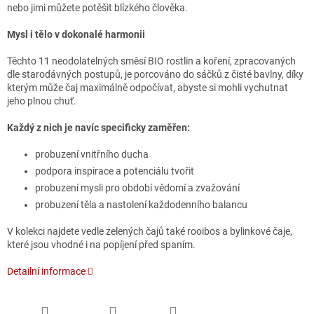
nebo jimi můžete potěšit blízkého člověka.
Mysl i tělo v dokonalé harmonii
Těchto 11 neodolatelných směsí BIO rostlin a koření, zpracovaných
dle starodávných postupů, je porcováno do sáčků z čisté bavlny, díky
kterým může čaj maximálně odpočívat, abyste si mohli vychutnat
jeho plnou chuť.
Každý z nich je navíc specificky zaměřen:
probuzení vnitřního ducha
podpora inspirace a potenciálu tvořit
probuzení mysli pro období vědomí a zvažování
probuzení těla a nastolení každodenního balancu
V kolekci najdete vedle zelených čajů také rooibos a bylinkové čaje,
které jsou vhodné i na popíjení před spaním.
Detailní informace