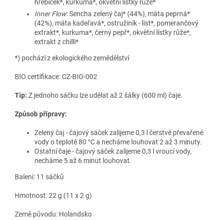
hřebíček*, kurkuma*, okvětní lístky růže*
Inner Flow
: Sencha zelený čaj* (44%), máta peprná*
(42%), máta kadeřavá*, ostružiník - list*, pomerančový
extrakt*, kurkuma*, černý pepř*, okvětní lístky růže*,
extrakt z chilli*
*) pochází z ekologického zemědělství
BIO certifikace: CZ-BIO-002
Tip:
Z jednoho sáčku lze udělat až 2 šálky (600 ml) čaje.
Způsob přípravy:
Zelený čaj - čajový sáček zalijeme 0,3 l čerstvě převařené
vody o teplotě 80 °C a necháme louhovat 2 až 3 minuty.
Ostatní čaje - čajový sáček zalijeme 0,3 l vroucí vody,
necháme 5 až 6 minut louhovat.
Balení: 11 sáčků
Hmotnost: 22 g (11 x 2 g)
Země původu: Holandsko