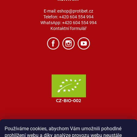
E-mail:
eshop@protibet.cz
Telefon:
+420 604 554 994
WhatsApp:
+420 604 554 994
Kontaktní formulář
Používáme cookies, abychom Vám umožnili pohodlné
prohlížení webu a díky analýze provozu webu neustále
MOST ProTibet
Vše o nákupu
Obchodní podmínky