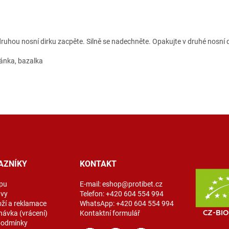
 druhou nosní dirku zacpěte. Silně se nadechněte. Opakujte v druhé nosní d
ánka, bazalka
AZNÍKY
KONTAKT
pu
E-mail:
eshop@protibet.cz
avy
Telefon:
+420 604 554 994
oží a reklamace
WhatsApp:
+420 604 554 994
návka (vrácení)
Kontaktní formulář
podmínky