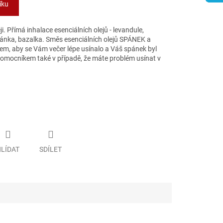
íku
ji. Přímá inhalace esenciálních olejů - levandule,
ánka, bazalka. Směs esenciálních olejů SPÁNEK a
m, aby se Vám večer lépe usínalo a Váš spánek byl
omocníkem také v případě, že máte problém usínat v
LÍDAT
SDÍLET