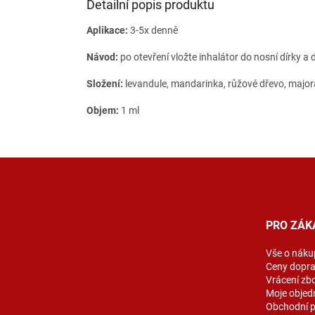
Detailní popis produktu
Aplikace:
3-5x denně
Návod:
po otevření vložte inhalátor do nosní dírky a
Složení:
levandule, mandarinka, růžové dřevo, major
Objem:
1 ml
Z
á
p
a
t
PRO ZÁK
í
Vše o náku
Ceny dopr
Vrácení zb
Moje objed
Obchodní 