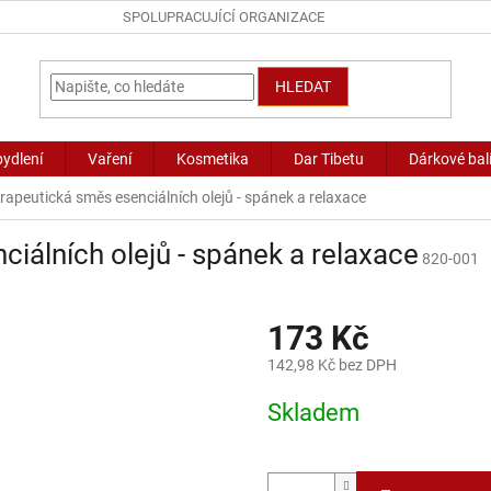
SPOLUPRACUJÍCÍ ORGANIZACE
HLEDAT
bydlení
Vaření
Kosmetika
Dar Tibetu
Dárkové bal
apeutická směs esenciálních olejů - spánek a relaxace
iálních olejů - spánek a relaxace
820-001
173 Kč
142,98 Kč bez DPH
Měrná
Skladem
cena: