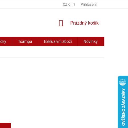
CZK
Přihlášení
NÁKUPNÍ
Prázdný košík
KOŠÍK
íčky
Tsampa
Exkluzivní zboží
Novinky
Slevy