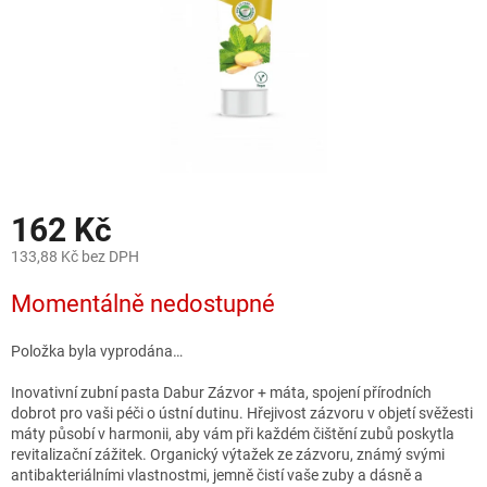
162 Kč
133,88 Kč bez DPH
Měrná
Momentálně nedostupné
cena:
Položka byla vyprodána…
Inovativní zubní pasta Dabur Zázvor + máta, spojení přírodních
dobrot pro vaši péči o ústní dutinu. Hřejivost zázvoru v objetí svěžesti
máty působí v harmonii, aby vám při každém čištění zubů poskytla
revitalizační zážitek. Organický výtažek ze zázvoru, známý svými
antibakteriálními vlastnostmi, jemně čistí vaše zuby a dásně a