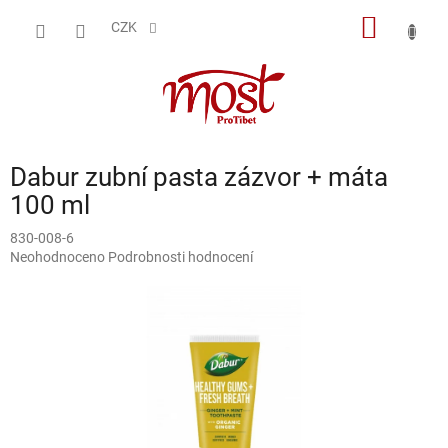
Přejít
NÁKUP
na
CZK
obsah
KOŠÍK
Dabur zubní pasta zázvor + máta
100 ml
830-008-6
Průměrné
Neohodnoceno
Podrobnosti hodnocení
hodnocení
produktu
je
0,0
z
5
hvězdiček.