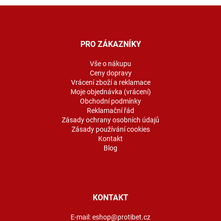
Z
á
p
a
PRO ZÁKAZNÍKY
t
í
Vše o nákupu
Ceny dopravy
Vrácení zboží a reklamace
Moje objednávka (vrácení)
Obchodní podmínky
Reklamační řád
Zásady ochrany osobních údajů
Zásady používání cookies
Kontakt
Blog
KONTAKT
E-mail:
eshop@protibet.cz