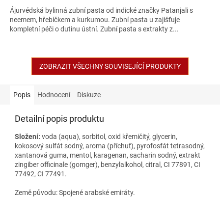
Ájurvédská bylinná zubní pasta od indické značky Patanjali s
neemem, hřebíčkem a kurkumou. Zubní pasta u zajišťuje
kompletní péči o dutinu ústní. Zubní pasta s extrakty z...
ZOBRAZIT VŠECHNY SOUVISEJÍCÍ PRODUKTY
Popis
Hodnocení
Diskuze
Detailní popis produktu
Složení:
voda (aqua), sorbitol, oxid křemičitý, glycerin,
kokosový sulfát sodný, aroma (příchuť), pyrofosfát tetrasodný,
xantanová guma, mentol, karagenan, sacharin sodný, extrakt
zingiber officinale (gomger), benzylalkohol, citral, CI 77891, CI
77492, CI 77491.
Země původu: Spojené arabské emiráty.