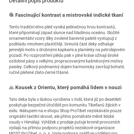
Detailní popis produktu
🧶
Fascinující kontrast a mistrovské indické tkaní
Tento tradiční etno pléd vyniká jedinečnou hrou kontrastů,
které připomínají západ slunce nad hladinou oceánu. Složité
ornamentální vzory díky zvolené barevné paletě vystupují z
podkladu mnohem plastičtěji. Svinutá část deky odhaluje
jemnější motiv s drobnými kapkami a plamínky na petrolejovém
pozadí. Po rozprostření plédu pak v plné kráse ožívají široké
ozdobné pásy s velkými, propracovanými kašmírovými motivy
paisley. Celkový podmanivý dojem harmonicky završují bohaté,
ručně pletené zlato-černé třásně.
🙏
Kousek z Orientu, který pomáhá lidem v nouzi
Tato deka byla s láskou vyrobena v Indii, která již po desetiletí
poskytuje bezpečné útočiště pro komunitu Tibeťanů žijících v
exilu. Nákupem na e-shopu Shop ProTibet nezískáváte pouze
originální textilní skvost, ale přímo pomáháte měnit lidské
osudy v Himálaji. Výtěžek z prodeje putuje kromě provozních
výdajů na přímou podporu projektů neziskové organizace
MOST ProTibet, o. p. s. Vaše podpora zajišťuje vzdělání pro