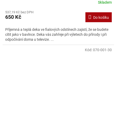
Skladem
537,19 Kč bez DPH
650 Kč
Do košíku
Příjemná a teplá deka ve fialových odstínech zajistí, že se budete
cítit jako v bavlnce. Deka vás zahřeje při výletech do přírody i při
odpočívání doma u televize. ...
Kód:
070-001-30