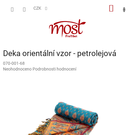
Přejít
NÁKUP
na
CZK
obsah
KOŠÍK
Deka orientální vzor - petrolejová
070-001-68
Průměrné
Neohodnoceno
Podrobnosti hodnocení
hodnocení
produktu
je
0,0
z
5
hvězdiček.