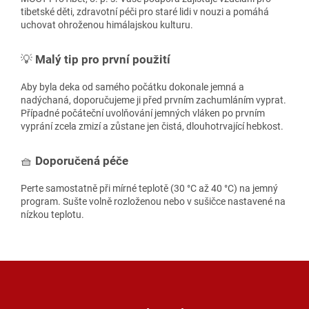
tibetské děti, zdravotní péči pro staré lidi v nouzi a pomáhá
uchovat ohroženou himálajskou kulturu.
💡
Malý tip pro první použití
Aby byla deka od samého počátku dokonale jemná a
nadýchaná, doporučujeme ji před prvním zachumláním vyprat.
Případné počáteční uvolňování jemných vláken po prvním
vyprání zcela zmizí a zůstane jen čistá, dlouhotrvající hebkost.
🧺
Doporučená péče
Perte samostatně při mírné teplotě (30 °C až 40 °C) na jemný
program. Sušte volně rozloženou nebo v sušičce nastavené na
nízkou teplotu.
Z
á
p