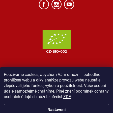
Používáme cookies, abychom Vám umožnili pohodlné
prohlížení webu a díky analýze provozu webu neustále
MOST ProTibet
Vše o nákupu
Obchodní podmínky
zlepšovali jeho funkce, výkon a použitelnost. Vaše osobní
Zásady ochrany osobních údajů
Kontakt
údaje samozřejmě chráníme. Plné znění podmínek ochrany
osobních údajů si můžete přečíst
ZDE
.
Nastavení
Vytvořil Shoptet