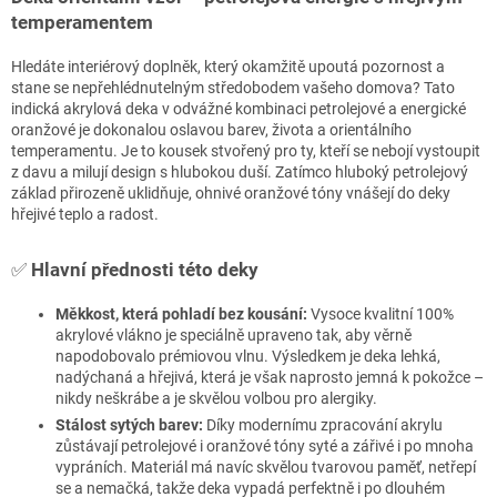
temperamentem
Hledáte interiérový doplněk, který okamžitě upoutá pozornost a
stane se nepřehlédnutelným středobodem vašeho domova? Tato
indická akrylová deka v odvážné kombinaci petrolejové a energické
oranžové je dokonalou oslavou barev, života a orientálního
temperamentu. Je to kousek stvořený pro ty, kteří se nebojí vystoupit
z davu a milují design s hlubokou duší. Zatímco hluboký petrolejový
základ přirozeně uklidňuje, ohnivé oranžové tóny vnášejí do deky
hřejivé teplo a radost.
✅
Hlavní přednosti této deky
Měkkost, která pohladí bez kousání:
Vysoce kvalitní 100%
akrylové vlákno je speciálně upraveno tak, aby věrně
napodobovalo prémiovou vlnu. Výsledkem je deka lehká,
nadýchaná a hřejivá, která je však naprosto jemná k pokožce –
nikdy neškrábe a je skvělou volbou pro alergiky.
Stálost sytých barev:
Díky modernímu zpracování akrylu
zůstávají petrolejové i oranžové tóny syté a zářivé i po mnoha
vypráních. Materiál má navíc skvělou tvarovou paměť, netřepí
se a nemačká, takže deka vypadá perfektně i po dlouhém