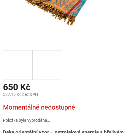
650 Kč
537,19 Kč bez DPH
Měrná
Momentálně nedostupné
cena:
Položka byla vyprodána…
Deka orientální vzor – petrolejová energie s hřejivým