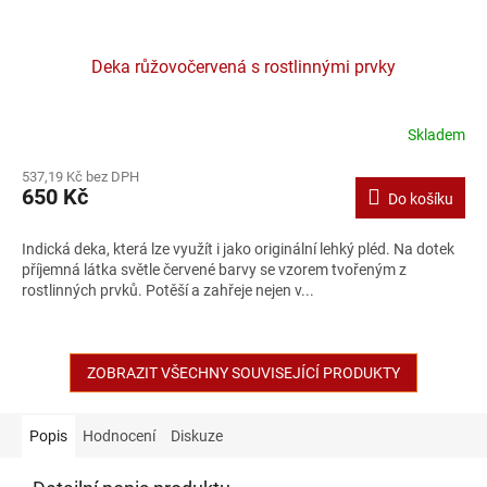
Deka růžovočervená s rostlinnými prvky
Skladem
537,19 Kč bez DPH
650 Kč
Do košíku
Indická deka, která lze využít i jako originální lehký pléd. Na dotek
příjemná látka světle červené barvy se vzorem tvořeným z
rostlinných prvků. Potěší a zahřeje nejen v...
ZOBRAZIT VŠECHNY SOUVISEJÍCÍ PRODUKTY
Popis
Hodnocení
Diskuze