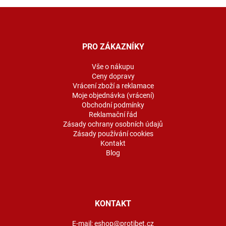
Z
á
p
a
PRO ZÁKAZNÍKY
t
í
Vše o nákupu
Ceny dopravy
Vrácení zboží a reklamace
Moje objednávka (vrácení)
Obchodní podmínky
Reklamační řád
Zásady ochrany osobních údajů
Zásady používání cookies
Kontakt
Blog
KONTAKT
E-mail:
eshop@protibet.cz