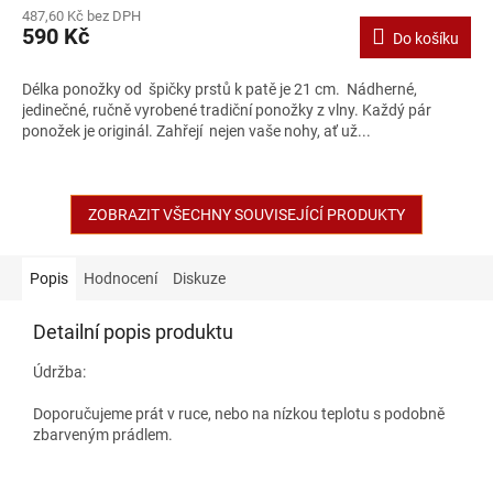
487,60 Kč bez DPH
590 Kč
Do košíku
Délka ponožky od špičky prstů k patě je 21 cm. Nádherné,
jedinečné, ručně vyrobené tradiční ponožky z vlny. Každý pár
ponožek je originál. Zahřejí nejen vaše nohy, ať už...
ZOBRAZIT VŠECHNY SOUVISEJÍCÍ PRODUKTY
Popis
Hodnocení
Diskuze
Detailní popis produktu
Údržba:
Doporučujeme prát v ruce, nebo na nízkou teplotu s podobně
zbarveným prádlem.