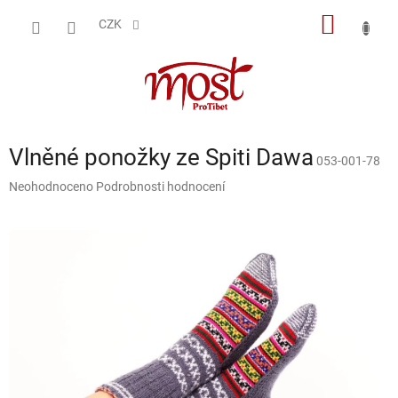
Přejít
NÁKUP
na
CZK
obsah
KOŠÍK
Vlněné ponožky ze Spiti Dawa
053-001-78
Průměrné
Neohodnoceno
Podrobnosti hodnocení
hodnocení
produktu
je
0,0
z
5
hvězdiček.