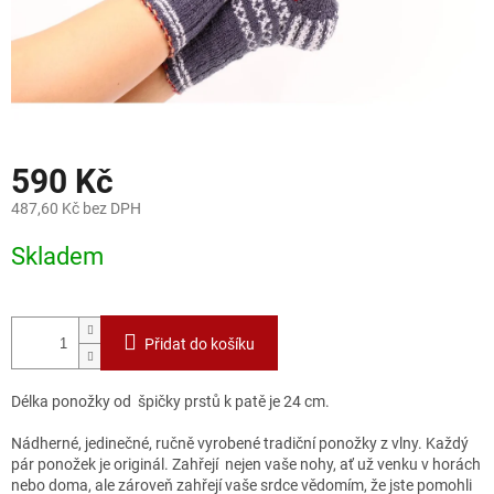
590 Kč
487,60 Kč bez DPH
Měrná
Skladem
cena:
Přidat do košíku
Délka ponožky od špičky prstů k patě je 24 cm.
Nádherné, jedinečné, ručně vyrobené tradiční ponožky z vlny. Každý
pár ponožek je originál. Zahřejí nejen vaše nohy, ať už venku v horách
nebo doma, ale zároveň zahřejí vaše srdce vědomím, že jste pomohli